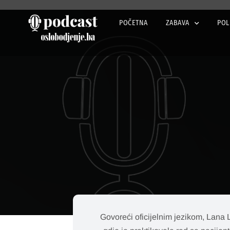
POČETNA
ZABAVA
POL
Govoreći oficijelnim jezikom, Lana L