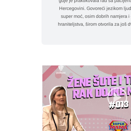
gdje je praktikovala rad sa pacijent
Hercegovini. Govoreći jezikom lju
super moć, osim dobrih namjera i o
hraniteljstva, širom otvorila za j