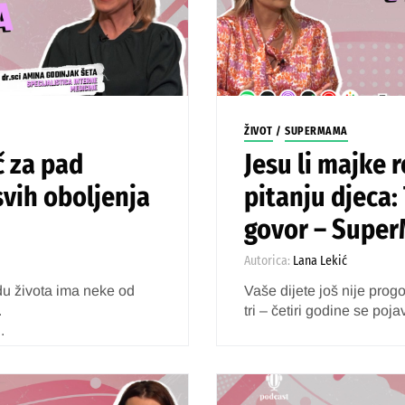
ŽIVOT
/
SUPERMAMA
č za pad
Jesu li majke 
svih oboljenja
pitanju djeca:
govor – Supe
Autorica:
Lana Lekić
u života ima neke od
Vaše dijete još nije prog
.
tri – četiri godine se pojav
.