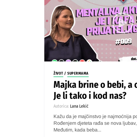
ŽIVOT
/
SUPERMAMA
Majka brine o bebi, a 
Je li tako i kod nas?
Autorica:
Lana Lekić
Kažu da je majčinstvo je najmoćnija 
Rođenjem djeteta rađa se nova ljubav, 
Međutim, kada beba...