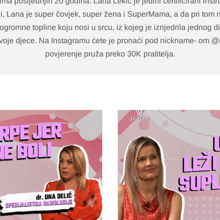
ima posljednjih 20 godina. Lana Lekić je jedini certificirani ins
di, Lana je super čovjek, super žena i SuperMama, a da pri tom
gromne topline koju nosi u srcu, iz kojeg je iznjedrila jednog 
oš dvoje djece. Na Instagramu ćete je pronaći pod nickname- o
povjerenje pruža preko 30K pratitelja.