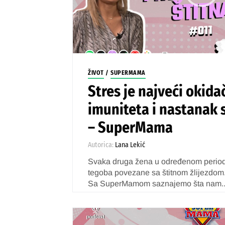
ŽIVOT
/
SUPERMAMA
Stres je najveći okida
imuniteta i nastanak 
– SuperMama
Autorica:
Lana Lekić
Svaka druga žena u određenom period
tegoba povezane sa štitnom žlijezdom
Sa SuperMamom saznajemo šta nam..