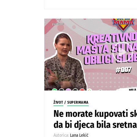
ŽIVOT
/
SUPERMAMA
Ne morate kupovati s
da bi djeca bila sret
Autorica:
Lana Lekić