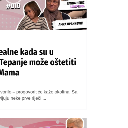
realne kada su u
 Tepanje može oštetiti
rMama
ovorilo – progovorit će kaže okolina. Sa
ljuju neke prve riječi,...