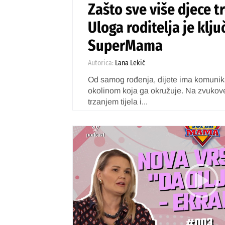
Zašto sve više djece 
Uloga roditelja je klju
SuperMama
Autorica:
Lana Lekić
Od samog rođenja, dijete ima komunik
okolinom koja ga okružuje. Na zvukove
trzanjem tijela i...