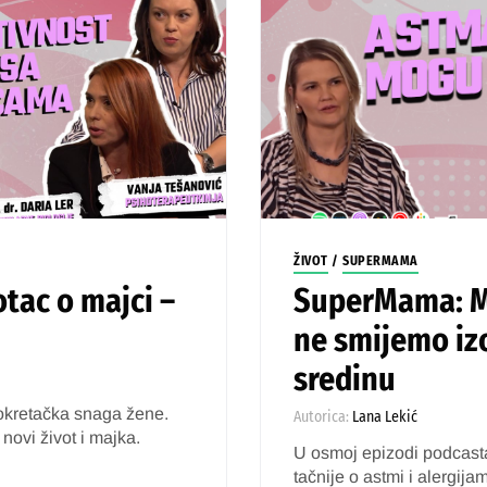
ŽIVOT
/
SUPERMAMA
otac o majci –
SuperMama: Ma
ne smijemo izo
sredinu
pokretačka snaga žene.
Autorica:
Lana Lekić
novi život i majka.
U osmoj epizodi podcast
tačnije o astmi i alergija