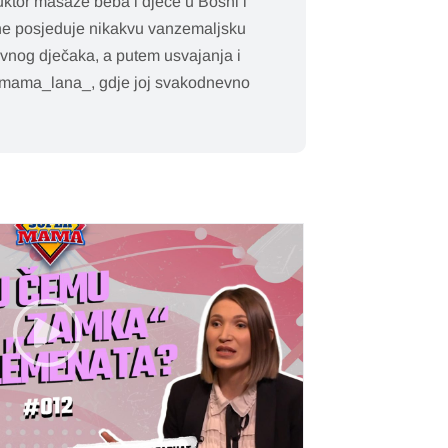
truktor masaže beba i djece u Bosni i
 ne posjeduje nikakvu vanzemaljsku
divnog dječaka, a putem usvajanja i
m @mama_lana_, gdje joj svakodnevno