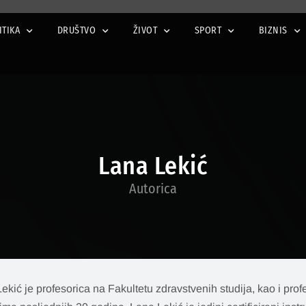
ITIKA
DRUŠTVO
ŽIVOT
SPORT
BIZNIS
Lana Lekić
Autorica
ekić je profesorica na Fakultetu zdravstvenih studija, kao i pr