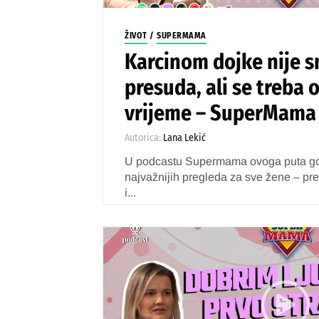
ŽIVOT
/
SUPERMAMA
Karcinom dojke nije 
presuda, ali se treba o
vrijeme – SuperMama
Autorica:
Lana Lekić
U podcastu Supermama ovoga puta g
najvažnijih pregleda za sve žene – preg
i...