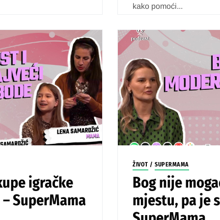
kako pomoći...
ŽIVOT
/
SUPERMAMA
kupe igračke
Bog nije moga
na – SuperMama
mjestu, pa je 
SuperMama