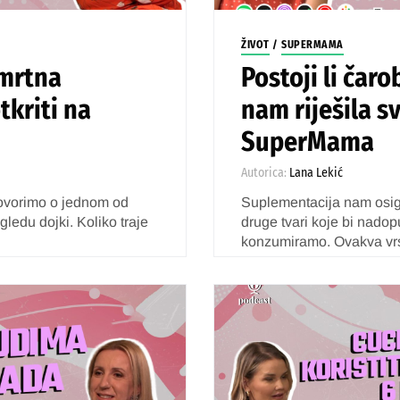
ŽIVOT
/
SUPERMAMA
smrtna
Postoji li čaro
tkriti na
nam riješila sv
SuperMama
Autorica:
Lana Lekić
ovorimo o jednom od
Suplementacija nam osig
ledu dojki. Koliko traje
druge tvari koje bi nadopu
konzumiramo. Ovakva vrst