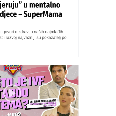
vjeruju” u mentalno
e djece – SuperMama
ovori o zdravlju naših najmlađih.
 i razvoj najvažniji su pokazatelj po