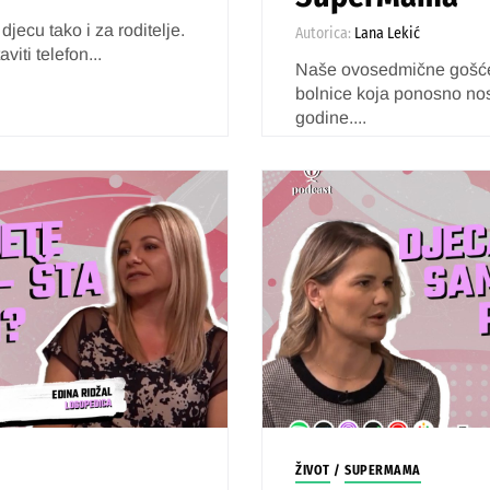
jecu tako i za roditelje.
Autorica:
Lana Lekić
viti telefon...
Naše ovosedmične gošće
bolnice koja ponosno nosi 
godine....
ŽIVOT
/
SUPERMAMA