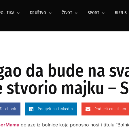
POLITIKA
DRUŠTVO
ŽIVOT
SPORT
BIZNIS
gao da bude na s
je stvorio majku 
 Facebook
Podijeli na LinkedIn
Podijeli email-om
perMama
dolaze iz bolnice koja ponosno nosi i titulu “Bolni