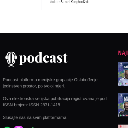
Autor:
Sanel Konjhodžić
NAJ
Podcast platforma medijske grupacije Oslobođenje,
jedinstven prostor, po tvojoj mjeri.
Ova elektronska serijska publikacija registrovana je pod
ISSN brojem: ISSN 2831-1418
Slušajte nas na svim platformama