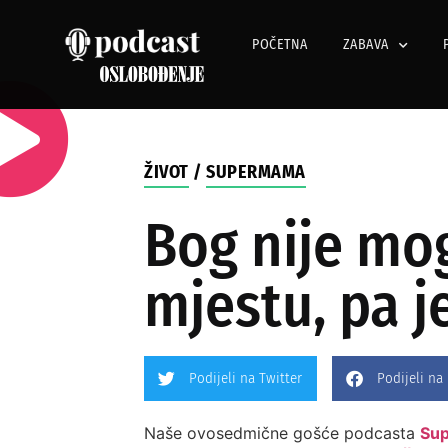
POČETNA
ZABAVA
ŽIVOT
/
SUPERMAMA
Bog nije mo
mjestu, pa 
Podijeli na Twitter
Podijeli na
Naše ovosedmične gošće podcasta
Su