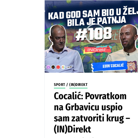
SPORT
/
(IN)DIREKT
Cocalić: Povratkom
na Grbavicu uspio
sam zatvoriti krug –
(IN)Direkt