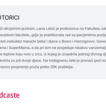
UTORICI
i oficijelnim jezikom, Lana Lekić je profesorica na Fakultetu zdr
utskom fakultetu, gdje je praktikovala rad sa pacijentima poslje
cirani instruktor masaže beba i djece u Bosni i Hercegovini. Govo
ena i SuperMama, a da pri tom ne posjeduje nikakvu vanzemalj
 topline koju nosi u srcu, iz kojeg je iznjedrila jednog divnog d
tvorila za još dvoje djece. Na Instagramu ćete je pronaći pod
evno povjerenje pruža preko 30K pratitelja.
odcaste