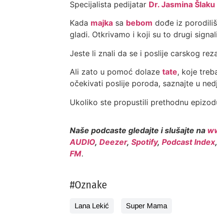
Specijalista pedijatar
Dr. Jasmina Šlaku
Kada
majka
sa
bebom
dođe iz porodiliš
gladi. Otkrivamo i koji su to drugi signa
Jeste li znali da se i poslije carskog r
Ali zato u pomoć dolaze
tate
, koje treb
očekivati poslije poroda, saznajte u nedje
Ukoliko ste propustili prethodnu epiz
Naše podcaste gledajte i slušajte na
ww
AUDIO
,
Deezer
,
Spotify
,
Podcast Index
FM
.
#Oznake
Lana Lekić
Super Mama