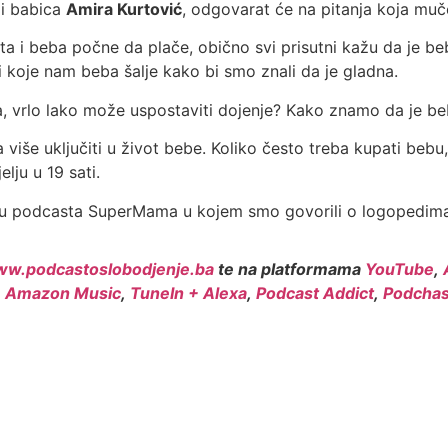
i babica
Amira Kurtović
, odgovarat će na pitanja koja muče
ta i beba počne da plače, obično svi prisutni kažu da je be
li koje nam beba šalje kako bi smo znali da je gladna.
eza, vrlo lako može uspostaviti dojenje? Kako znamo da je be
a više uključiti u život bebe. Koliko često treba kupati bebu,
lju u 19 sati.
odu podcasta SuperMama u kojem smo govorili o logopedim
w.podcastoslobodjenje.ba
te na platformama
YouTube
,
,
Amazon Music
,
TuneIn + Alexa
,
Podcast Addict
,
Podchas