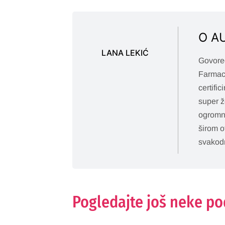
O A
LANA LEKIĆ
Govoreć
Farmace
certifi
super ž
ogromne
širom o
svakodn
Pogledajte još neke p