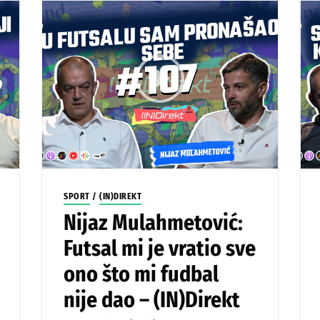
SPORT
/
(IN)DIREKT
Nijaz Mulahmetović:
Futsal mi je vratio sve
ono što mi fudbal
nije dao – (IN)Direkt