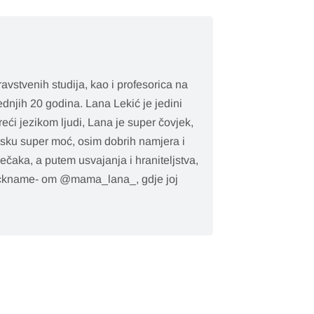
avstvenih studija, kao i profesorica na
dnjih 20 godina. Lana Lekić je jedini
reći jezikom ljudi, Lana je super čovjek,
sku super moć, osim dobrih namjera i
ječaka, a putem usvajanja i hraniteljstva,
 nickname- om @mama_lana_, gdje joj