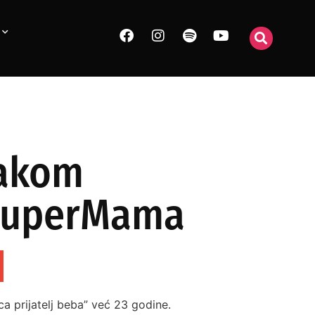
vakom
– SuperMama
ca prijatelj beba” već 23 godine.