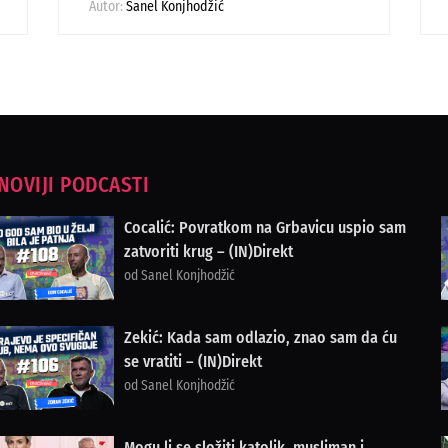
Autor:
Sanel Konjhodžić
NOVIJI PODCASTI
Cocalić: Povratkom na Grbavicu uspio sam
zatvoriti krug – (IN)Direkt
od Sanel Konjhodžić
Zekić: Kada sam odlazio, znao sam da ću
se vratiti – (IN)Direkt
od Sanel Konjhodžić
Mogu li se složiti katolik, musliman i