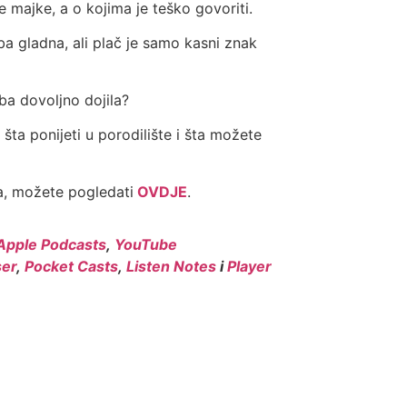
 majke, a o kojima je teško govoriti.
ba gladna, ali plač je samo kasni znak
ba dovoljno dojila?
 šta ponijeti u porodilište i šta možete
a, možete pogledati
OVDJE
.
Apple Podcasts
,
YouTube
er
,
Pocket Casts
,
Listen Notes
i
Player