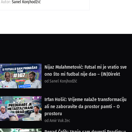
Autor:
Sanel Konjhodžić
Nijaz Mulahmetović: Futsal mi je vratio sve
ono što mi fudbal nije dao – (IN)Direkt
od Sanel Konjhodžić
Irfan Hošić: Vrijeme nalaže transformaciju
ali ne zaboravite da prostor pamti – O
prostoru
od Amir Vuk Zec
Renad Čelik: Uspio sam dovesti Prodigy u