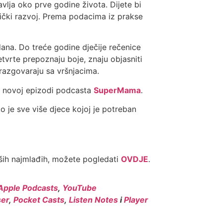
vlja oko prve godine života. Dijete bi
zički razvoj. Prema podacima iz prakse
dana. Do treće godine dječije rečenice
četvrte prepoznaju boje, znaju objasniti
 razgovaraju sa vršnjacima.
 novoj epizodi podcasta
SuperMama
.
o je sve više djece kojoj je potreban
ših najmlađih, možete pogledati
OVDJE
.
Apple Podcasts
,
YouTube
er
,
Pocket Casts
,
Listen Notes
i
Player