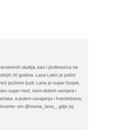
avstvenih studija, kao i profesorica na
dnjih 20 godina. Lana Lekić je jedini
reći jezikom ljudi, Lana je super čovjek,
sku super moć, osim dobrih namjera i
ječaka, a putem usvajanja i hraniteljstva,
 nickname- om @mama_lana_, gdje joj