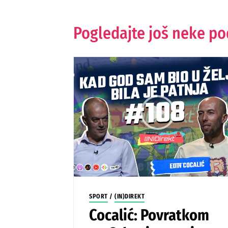
Pogledajte još neke p
SPORT
/
(IN)DIREKT
Cocalić: Povratkom