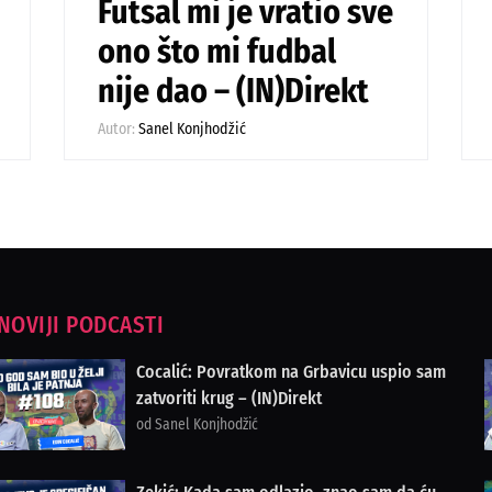
Futsal mi je vratio sve
ono što mi fudbal
nije dao – (IN)Direkt
Autor:
Sanel Konjhodžić
NOVIJI PODCASTI
Cocalić: Povratkom na Grbavicu uspio sam
zatvoriti krug – (IN)Direkt
od Sanel Konjhodžić