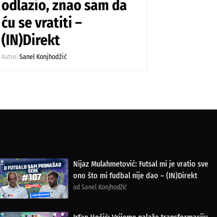
odlazio, znao sam da
ću se vratiti –
(IN)Direkt
Autor:
Sanel Konjhodžić
Nijaz Mulahmetović: Futsal mi je vratio sve
ono što mi fudbal nije dao – (IN)Direkt
od Sanel Konjhodžić