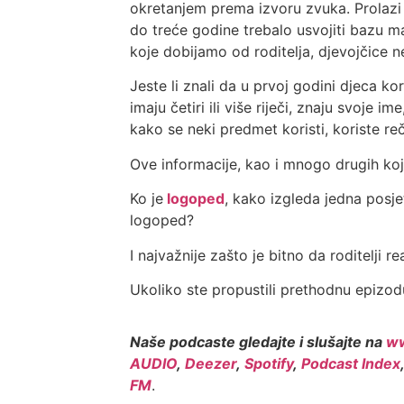
okretanjem prema izvoru zvuka. Prolazi k
do treće godine trebalo usvojiti bazu m
koje dobijamo od roditelja, djevojčice 
Jeste li znali da u prvoj godini djeca k
imaju četiri ili više riječi, znaju svoje
kako se neki predmet koristi, koriste re
Ove informacije, kao i mnogo drugih koj
Ko je
logoped
, kako izgleda jedna posje
logoped?
I najvažnije zašto je bitno da roditelji re
Ukoliko ste propustili prethodnu epizo
Naše podcaste gledajte i slušajte na
ww
AUDIO
,
Deezer
,
Spotify
,
Podcast Index
FM
.