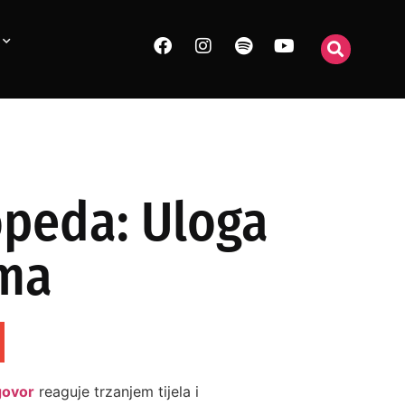
opeda: Uloga
ama
govor
reaguje trzanjem tijela i