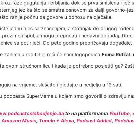
roz faze gugutanja i brbljanja dok se prva smislena riječ ja
aternjeg jezika što se smatra osnovom za dalji govorno-je
nešto ranije počnu da govore u odnosu na dječake.
oriste jednu riječ sa značenjem, a stotinjak do drugog rođen
 ime, prezime i spol, a mogu prepričati i nedavni događaj. Do 
čenice sa pet riječi. Do pete godine prepričavaju događaje,
e zanimaju roditelje, reći će nam logopedica
Edina Ridžal
u
ta ovom stručnom licu i kada je potrebno posjetiti ga? Zašt
aguju na vrijeme, slušajte i gledajte u nedjelju u 19 sati.
du podcasta SuperMama u kojem smo govorili o zdravlju na
w.podcastoslobodjenje.ba
te na platformama
YouTube
,
,
Amazon Music
,
TuneIn + Alexa
,
Podcast Addict
,
Podchas