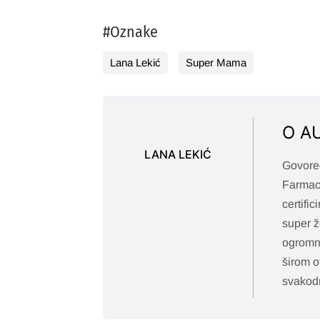
#Oznake
Lana Lekić
Super Mama
O A
LANA LEKIĆ
Govoreć
Farmace
certifi
super ž
ogromne
širom o
svakodn