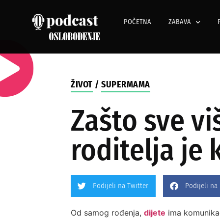
POČETNA
ZABAVA
ŽIVOT
/
SUPERMAMA
Zašto sve vi
roditelja j
Podijeli na Twitter
Podijeli na
Od samog rođenja,
dijete
ima komunikac