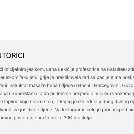
UTORICI
i oficijelnim jezikom, Lana Lekić je profesorica na Fakultetu zdr
utskom fakultetu, gdje je praktikovala rad sa pacijentima poslje
cirani instruktor masaže beba i djece u Bosni i Hercegovini. Govo
ena i SuperMama, a da pri tom ne posjeduje nikakvu vanzemalj
 topline koju nosi u srcu, iz kojeg je iznjedrila jednog divnog d
tvorila za još dvoje djece. Na Instagramu ćete je pronaći pod
evno povjerenje pruža preko 30K pratitelja.