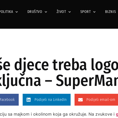
POLITIKA
DRUŠTVO
ŽIVOT
SPORT
BIZNIS
še djece treba log
e ključna – SuperM
 Facebook
Podijeli na LinkedIn
Podijeli email-om
iju sa majkom i okolinom koja ga okružuje. Na zvukove i