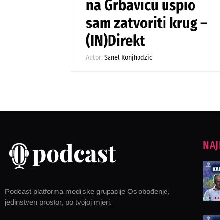
na Grbavicu uspio
sam zatvoriti krug –
(IN)Direkt
Autor:
Sanel Konjhodžić
NAJ
Podcast platforma medijske grupacije Oslobođenje,
jedinstven prostor, po tvojoj mjeri.