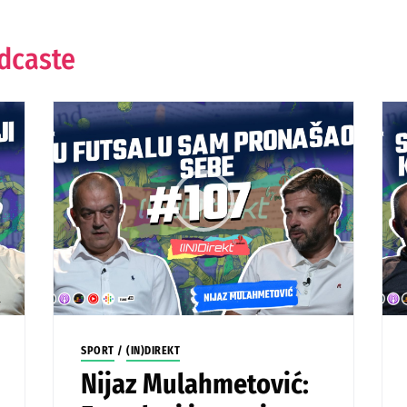
odcaste
SPORT
/
(IN)DIREKT
Nijaz Mulahmetović: