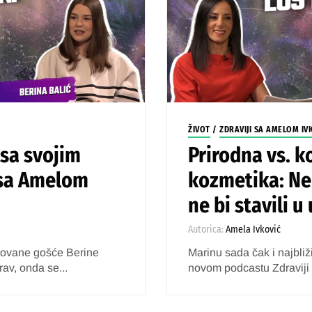
ŽIVOT
/
ZDRAVIJI SA AMELOM IV
o sa svojim
Prirodna vs. 
 sa Amelom
kozmetika: Ne 
ne bi stavili u
Autorica:
Amela Ivković
entovane gošće Berine
Marinu sada čak i najbli
rav, onda se...
novom podcastu Zdraviji