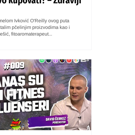
o kupovati? – Zdraviji
melom Ivković O'Reilly ovog puta
alim pčelinjim proizvodima kao i
rešić, fitoaromaterapeut...