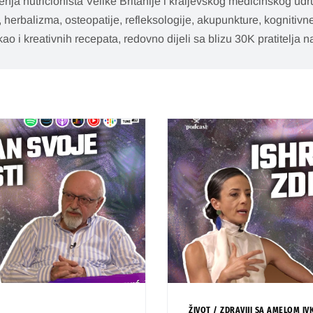
enja nutricionista Velike Britanije i kraljevskog medicinskog ud
 herbalizma, osteopatije, refleksologije, akupunkture, kognitivne
o i kreativnih recepata, redovno dijeli sa blizu 30K pratitelja 
ŽIVOT
/
ZDRAVIJI SA AMELOM IV