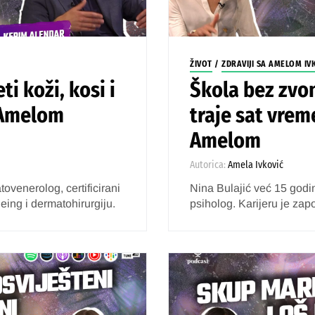
ŽIVOT
/
ZDRAVIJI SA AMELOM IV
ti koži, kosi i
Škola bez zvo
a Amelom
traje sat vrem
Amelom
Autorica:
Amela Ivković
tovenerolog, certificirani
Nina Bulajić već 15 godi
eing i dermatohirurgiju.
psiholog. Karijeru je zapo