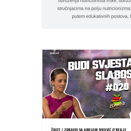
udruženja nutricionista Irske, udruž
stručnjacima na polju nutricionizma,
putem edukativnih postova, ka
ŽIVOT
/
ZDRAVIJI SA AMELOM IVKOVIĆ O'REILLY