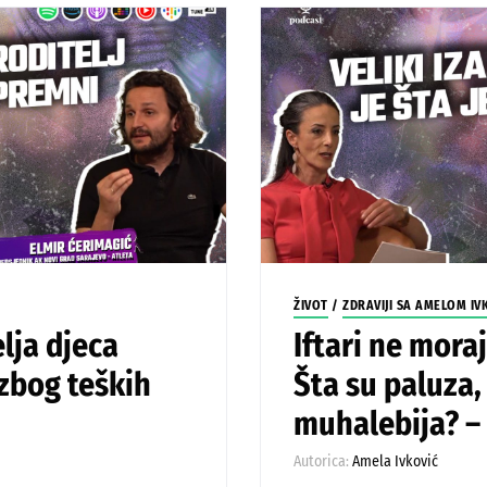
ŽIVOT
/
ZDRAVIJI SA AMELOM IV
lja djeca
Iftari ne mora
 zbog teških
Šta su paluza,
muhalebija? –
Autorica:
Amela Ivković