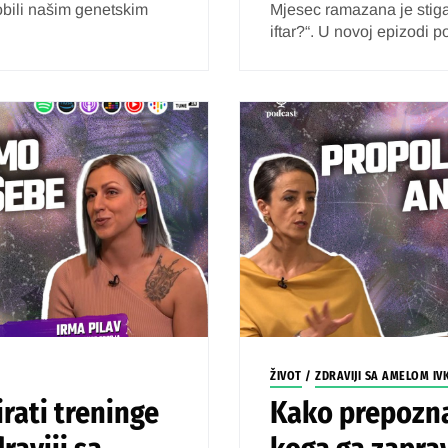
dobili našim genetskim
Mjesec ramazana je stigao
iftar?“. U novoj epizodi 
ŽIVOT
/
ZDRAVIJI SA AMELOM IV
rati treninge
Kako prepozna