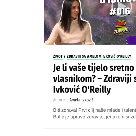
ŽIVOT
/
ZDRAVIJI SA AMELOM IVKOVIĆ O'REILLY
Je li vaše tijelo sretn
vlasnikom? – Zdraviji
Ivković O'Reilly
Autorica:
Amela Ivković
Biti zdrava! Prvi cilj naše mlade i tal
Balić je upravo zdravlje, jer ako nisi zd