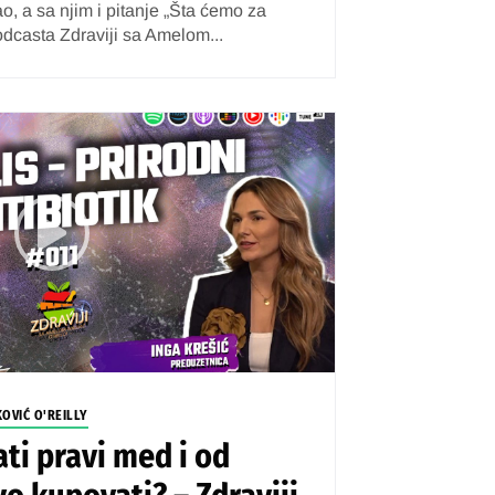
, a sa njim i pitanje „Šta ćemo za
podcasta Zdraviji sa Amelom...
KOVIĆ O'REILLY
ti pravi med i od