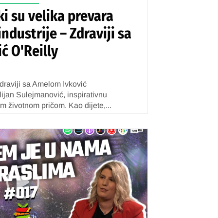
ki su velika prevara
dustrije – Zdraviji sa
ć O'Reilly
draviji sa Amelom Ivković
lijan Sulejmanović, inspirativnu
m životnom pričom. Kao dijete,...