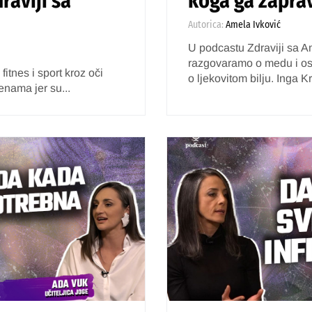
raviji sa
koga ga zaprav
Autorica:
Amela Ivković
U podcastu Zdraviji sa A
razgovaramo o medu i ost
fitnes i sport kroz oči
o ljekovitom bilju. Inga K
enama jer su...