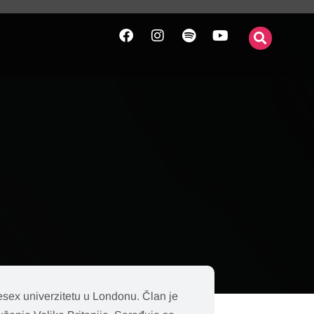
lesex univerzitetu u Londonu. Član je