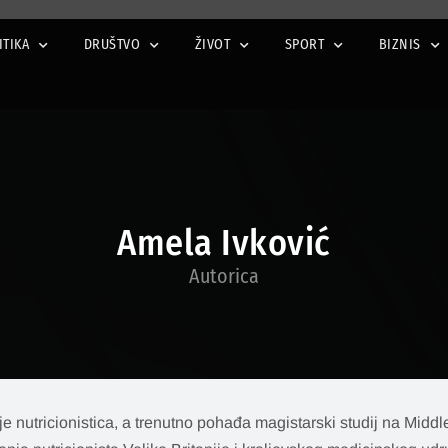
ITIKA
DRUŠTVO
ŽIVOT
SPORT
BIZNIS
Amela Ivković
Autorica
e nutricionistica, a trenutno pohađa magistarski studij na Midd