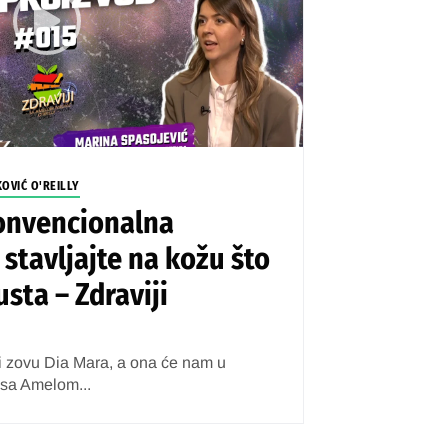
KOVIĆ O'REILLY
konvencionalna
stavljajte na kožu što
 usta – Zdraviji
ži zovu Dia Mara, a ona će nam u
 sa Amelom...