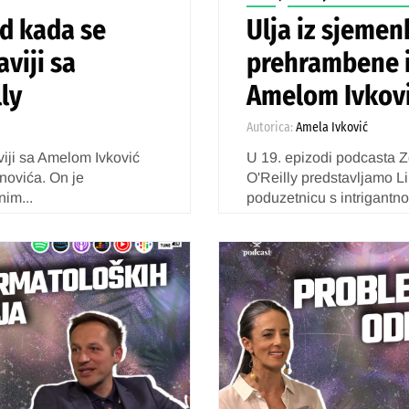
od kada se
Ulja iz sjemen
aviji sa
prehrambene in
ly
Amelom Ivkovi
Autorica:
Amela Ivković
viji sa Amelom Ivković
U 19. epizodi podcasta Z
novića. On je
O'Reilly predstavljamo Li
nim...
poduzetnicu s intrigantno