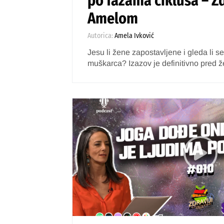
po fazama ciklusa – Zd
Amelom
Autorica:
Amela Ivković
Jesu li žene zapostavljene i gleda li se 
muškarca? Izazov je definitivno pred ž