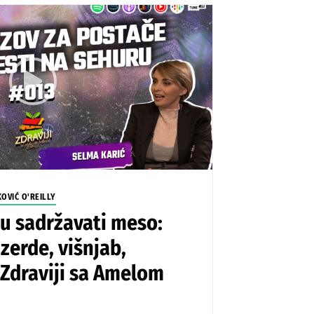
KOVIĆ O'REILLY
ju sadržavati meso:
 zerde, višnjab,
 Zdraviji sa Amelom