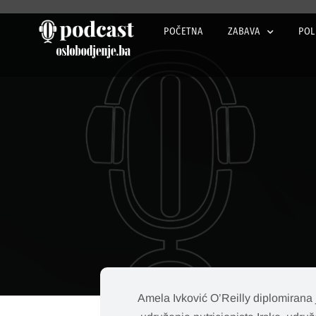
POČETNA
ZABAVA
POL
Amela Ivković O’Reilly diplomirana j