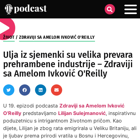
ŽIVOT
/
ZDRAVIJI SA AMELOM IVKOVIĆ O'REILLY
Ulja iz sjemenki su velika prevara
prehrambene industrije – Zdraviji
sa Amelom Ivković O'Reilly
U 19. epizodi podcasta
Zdraviji sa Amelom Ivković
O'Reilly
predstavljamo
Lilijan Sulejmanović
, inspirativnu
poduzetnicu s intrigantnom životnom pričom. Kao
dijete, Lilijan je zbog rata emigrirala u Veliku Britaniju, ali
je ljubav prema prirodi vratila u Bosnu i Hercegovinu,