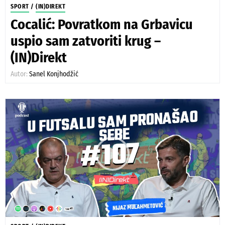
SPORT
/
(IN)DIREKT
Cocalić: Povratkom na Grbavicu
uspio sam zatvoriti krug –
(IN)Direkt
Autor:
Sanel Konjhodžić