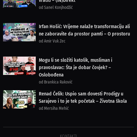
vratiti – (IN)Direkt
od Sanel Konjhodžić
Irfan Hošić: Vrijeme nalaže transformaciju ali
ne zaboravite da prostor pamti – O prostoru
od Amir Vuk Zec
Mogu li se složiti katolik, musliman i
pravoslavac: Šta je dobar čovjek? –
Oslobođena
od Brankica Raković
Renad Čelik: Uspio sam dovesti Prodigy u
Sarajevo i to je tek početak – Životna škola
od Mersiha Mehić
KONTAKTI