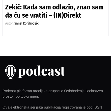
Zekić: Kada sam odlazio, znao sam
da ću se vratiti – (IN)Direkt
Autor:
Sanel Konjhodžić
Podcast platforma medijske grupacije Oslobođenje, jedinstven
prostor, po tvojoj mjeri.
Ova elektronska serijska publikacija registrovana je pod ISSN