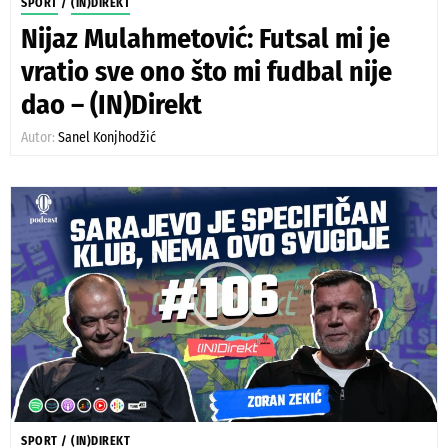
SPORT
/
(IN)DIREKT
Nijaz Mulahmetović: Futsal mi je
vratio sve ono što mi fudbal nije
dao – (IN)Direkt
Autor:
Sanel Konjhodžić
SPORT
/
(IN)DIREKT