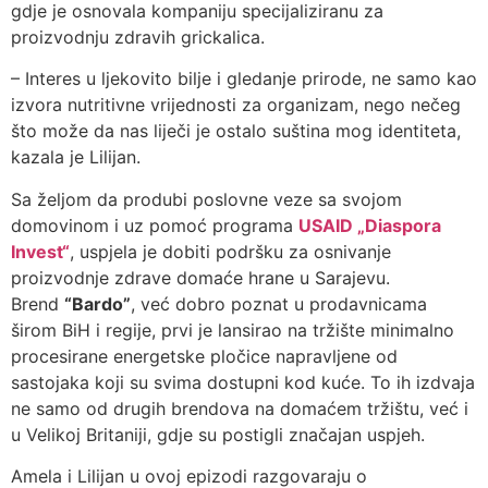
gdje je osnovala kompaniju specijaliziranu za
proizvodnju zdravih grickalica.
– Interes u ljekovito bilje i gledanje prirode, ne samo kao
izvora nutritivne vrijednosti za organizam, nego nečeg
što može da nas liječi je ostalo suština mog identiteta,
kazala je Lilijan.
Sa željom da produbi poslovne veze sa svojom
domovinom i uz pomoć programa
USAID „Diaspora
Invest“
, uspjela je dobiti podršku za osnivanje
proizvodnje zdrave domaće hrane u Sarajevu.
Brend
“Bardo”
, već dobro poznat u prodavnicama
širom BiH i regije, prvi je lansirao na tržište minimalno
procesirane energetske pločice napravljene od
sastojaka koji su svima dostupni kod kuće. To ih izdvaja
ne samo od drugih brendova na domaćem tržištu, već i
u Velikoj Britaniji, gdje su postigli značajan uspjeh.
Amela i Lilijan u ovoj epizodi razgovaraju o