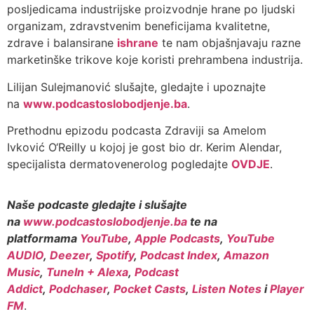
posljedicama industrijske proizvodnje hrane po ljudski
organizam, zdravstvenim beneficijama kvalitetne,
zdrave i balansirane
ishrane
te nam objašnjavaju razne
marketinške trikove koje koristi prehrambena industrija.
Lilijan Sulejmanović slušajte, gledajte i upoznajte
na
www.podcastoslobodjenje.ba
.
Prethodnu epizodu podcasta Zdraviji sa Amelom
Ivković O‘Reilly u kojoj je gost bio dr. Kerim Alendar,
specijalista dermatovenerolog pogledajte
OVDJE
.
Naše podcaste gledajte i slušajte
na
www.podcastoslobodjenje.ba
te na
platformama
YouTube
,
Apple Podcasts
,
YouTube
AUDIO
,
Deezer
,
Spotify
,
Podcast Index
,
Amazon
Music
,
TuneIn + Alexa
,
Podcast
Addict
,
Podchaser
,
Pocket Casts
,
Listen Notes
i
Player
FM
.