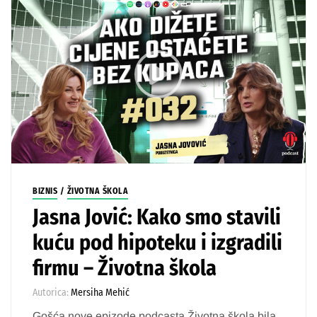
BIZNIS
/
ŽIVOTNA ŠKOLA
Jasna Jović: Kako smo stavili
kuću pod hipoteku i izgradili
firmu – Životna škola
Autorica:
Mersiha Mehić
Gošća nove epizode podcasta Životna škola bila