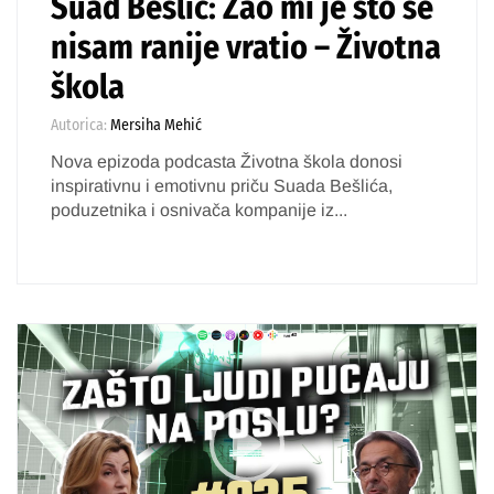
Suad Bešlić: Žao mi je što se
nisam ranije vratio – Životna
škola
Autorica:
Mersiha Mehić
Nova epizoda podcasta Životna škola donosi
inspirativnu i emotivnu priču Suada Bešlića,
poduzetnika i osnivača kompanije iz...