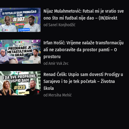
Nijaz Mulahmetović: Futsal mi je vratio sve
ono što mi fudbal nije dao – (IN)Direkt
od Sanel Konjhodžić
Irfan Hošić: Vrijeme nalaže transformaciju
ali ne zaboravite da prostor pamti – O
prostoru
od Amir Vuk Zec
Renad Čelik: Uspio sam dovesti Prodigy u
Sarajevo i to je tek početak – Životna
škola
od Mersiha Mehić