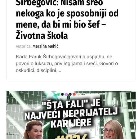
Širbegović: Nisam sreo
nekoga ko je sposobniji od
mene, da bi mi bio šef –
Životna škola
Autorica:
Mersiha Mehić
Kada Faruk Širbegović govori o uspjehu, ne
govori o luksuzu, privilegijama i sreći. Govori o
oskudici, disciplini,...