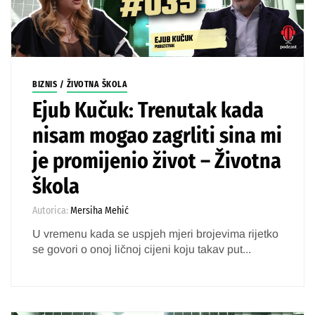
BIZNIS
/
ŽIVOTNA ŠKOLA
Ejub Kučuk: Trenutak kada
nisam mogao zagrliti sina mi
je promijenio život – Životna
škola
Autorica:
Mersiha Mehić
U vremenu kada se uspjeh mjeri brojevima rijetko
se govori o onoj ličnoj cijeni koju takav put...