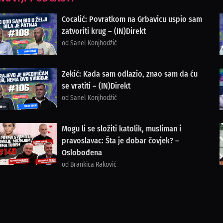
Cocalić: Povratkom na Grbavicu uspio sam
zatvoriti krug – (IN)Direkt
od Sanel Konjhodžić
Zekić: Kada sam odlazio, znao sam da ću
se vratiti – (IN)Direkt
od Sanel Konjhodžić
Mogu li se složiti katolik, musliman i
pravoslavac: Šta je dobar čovjek? –
Oslobođena
od Brankica Raković