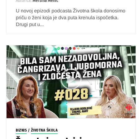
Autorica:
Mersiha Mehić
U novoj epizodi podcasta Životna škola donosimo
priču o ženi koja je dva puta krenula ispočetka.
Drugi put u...
BIZNIS
/
ŽIVOTNA ŠKOLA