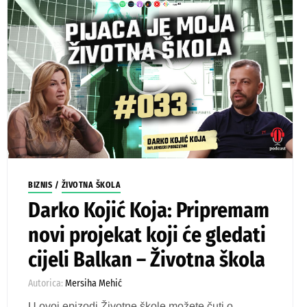
BIZNIS
/
ŽIVOTNA ŠKOLA
Darko Kojić Koja: Pripremam
novi projekat koji će gledati
cijeli Balkan – Životna škola
Autorica:
Mersiha Mehić
U ovoj epizodi Životne škole možete čuti o