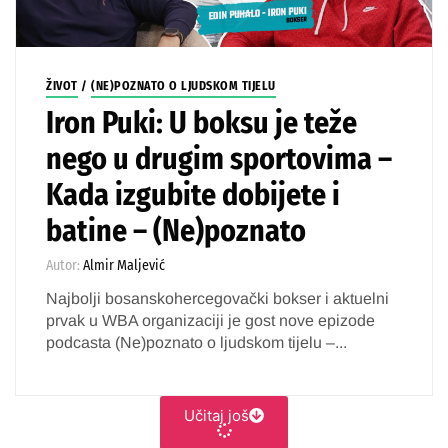
ŽIVOT
/
(NE)POZNATO O LJUDSKOM TIJELU
Iron Puki: U boksu je teže
nego u drugim sportovima –
Kada izgubite dobijete i
batine – (Ne)poznato
Autor:
Almir Maljević
Najbolji bosanskohercegovački bokser i aktuelni
prvak u WBA organizaciji je gost nove epizode
podcasta (Ne)poznato o ljudskom tijelu –...
Učitaj još