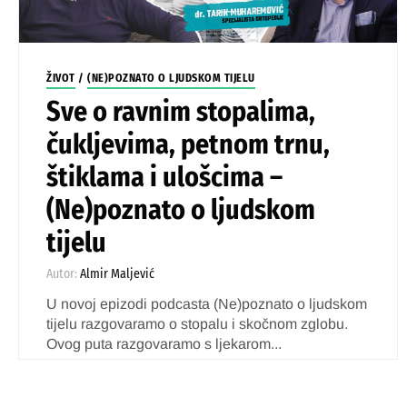
ŽIVOT
/
(NE)POZNATO O LJUDSKOM TIJELU
Sve o ravnim stopalima,
čukljevima, petnom trnu,
štiklama i ulošcima –
(Ne)poznato o ljudskom
tijelu
Autor:
Almir Maljević
U novoj epizodi podcasta (Ne)poznato o ljudskom
tijelu razgovaramo o stopalu i skočnom zglobu.
Ovog puta razgovaramo s ljekarom...