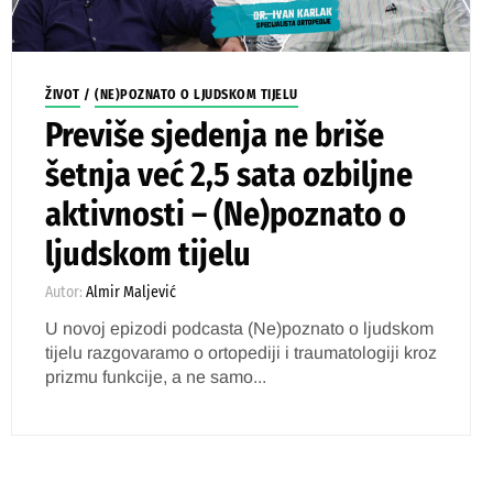
ŽIVOT
/
(NE)POZNATO O LJUDSKOM TIJELU
Previše sjedenja ne briše
šetnja već 2,5 sata ozbiljne
aktivnosti – (Ne)poznato o
ljudskom tijelu
Autor:
Almir Maljević
U novoj epizodi podcasta (Ne)poznato o ljudskom
tijelu razgovaramo o ortopediji i traumatologiji kroz
prizmu funkcije, a ne samo...