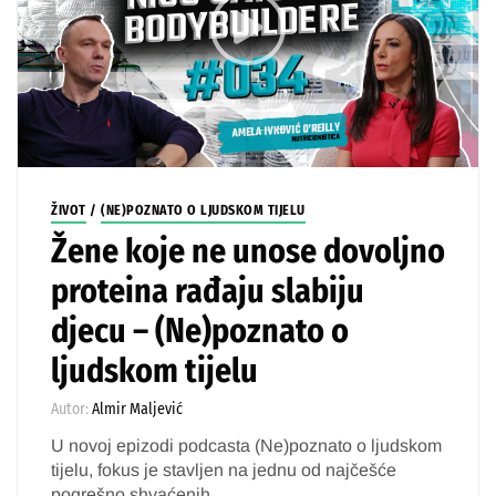
ŽIVOT
/
(NE)POZNATO O LJUDSKOM TIJELU
Žene koje ne unose dovoljno
proteina rađaju slabiju
djecu – (Ne)poznato o
ljudskom tijelu
Autor:
Almir Maljević
U novoj epizodi podcasta (Ne)poznato o ljudskom
tijelu, fokus je stavljen na jednu od najčešće
pogrešno shvaćenih...