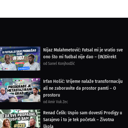
Nijaz Mulahmetović: Futsal mi je vratio sve
ono što mi fudbal nije dao – (IN)Direkt
od Sanel Konjhodžić
Irfan Hošić: Vrijeme nalaže transformaciju
ali ne zaboravite da prostor pamti – O
prostoru
od Amir Vuk Zec
Renad Čelik: Uspio sam dovesti Prodigy u
Sarajevo i to je tek početak – Životna
škola