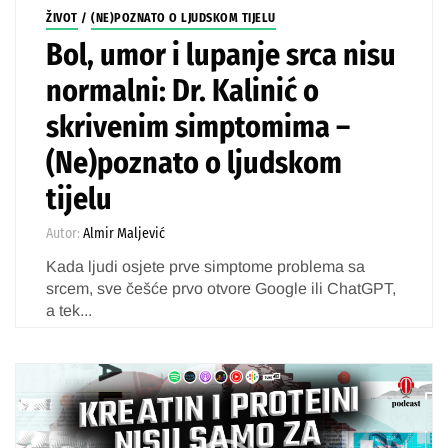
ŽIVOT
/
(NE)POZNATO O LJUDSKOM TIJELU
Bol, umor i lupanje srca nisu
normalni: Dr. Kalinić o
skrivenim simptomima –
(Ne)poznato o ljudskom
tijelu
Autor:
Almir Maljević
Kada ljudi osjete prve simptome problema sa
srcem, sve češće prvo otvore Google ili ChatGPT,
a tek...