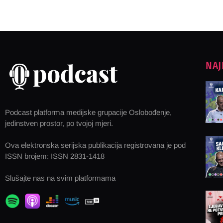
NAJ
Podcast platforma medijske grupacije Oslobođenje,
jedinstven prostor, po tvojoj mjeri.
Ova elektronska serijska publikacija registrovana je pod
ISSN brojem: ISSN 2831-1418
Slušajte nas na svim platformama