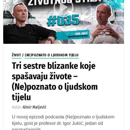
ŽIVOT
/
(NE)POZNATO O LJUDSKOM TIJELU
Tri sestre blizanke koje
spašavaju živote –
(Ne)poznato o ljudskom
tijelu
Autor:
Almir Maljević
U novoj epizodi podcasta (Ne)poznato o ljudskom
tijelu, gost je profesor dr. Igor Jukić, jedan od
najznačajnijih...