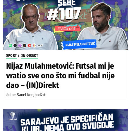
SPORT
/
(IN)DIREKT
Nijaz Mulahmetović: Futsal mi je
vratio sve ono što mi fudbal nije
dao – (IN)Direkt
Autor:
Sanel Konjhodžić