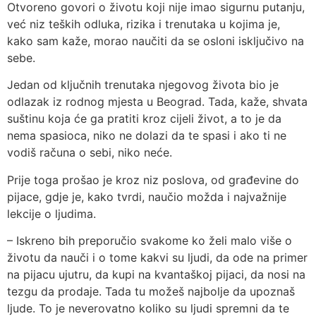
Otvoreno govori o životu koji nije imao sigurnu putanju,
već niz teških odluka, rizika i trenutaka u kojima je,
kako sam kaže, morao naučiti da se osloni isključivo na
sebe.
Jedan od ključnih trenutaka njegovog života bio je
odlazak iz rodnog mjesta u Beograd. Tada, kaže, shvata
suštinu koja će ga pratiti kroz cijeli život, a to je da
nema spasioca, niko ne dolazi da te spasi i ako ti ne
vodiš računa o sebi, niko neće.
Prije toga prošao je kroz niz poslova, od građevine do
pijace, gdje je, kako tvrdi, naučio možda i najvažnije
lekcije o ljudima.
– Iskreno bih preporučio svakome ko želi malo više o
životu da nauči i o tome kakvi su ljudi, da ode na primer
na pijacu ujutru, da kupi na kvantaškoj pijaci, da nosi na
tezgu da prodaje. Tada tu možeš najbolje da upoznaš
ljude. To je neverovatno koliko su ljudi spremni da te