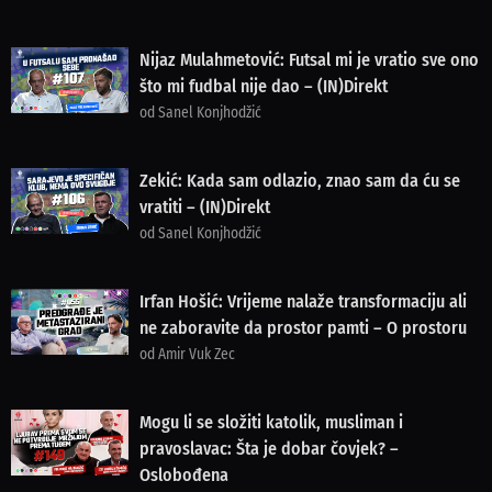
Nijaz Mulahmetović: Futsal mi je vratio sve ono
što mi fudbal nije dao – (IN)Direkt
od Sanel Konjhodžić
Zekić: Kada sam odlazio, znao sam da ću se
vratiti – (IN)Direkt
od Sanel Konjhodžić
Irfan Hošić: Vrijeme nalaže transformaciju ali
ne zaboravite da prostor pamti – O prostoru
od Amir Vuk Zec
Mogu li se složiti katolik, musliman i
pravoslavac: Šta je dobar čovjek? –
Oslobođena