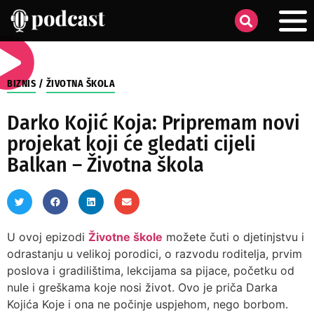
BIZNIS
/
ŽIVOTNA ŠKOLA
Darko Kojić Koja: Pripremam novi
projekat koji će gledati cijeli
Balkan – Životna škola
U ovoj epizodi
Životne škole
možete čuti o djetinjstvu i
odrastanju u velikoj porodici, o razvodu roditelja, prvim
poslova i gradilištima, lekcijama sa pijace, početku od
nule i greškama koje nosi život. Ovo je priča Darka
Kojića Koje i ona ne počinje uspjehom, nego borbom.