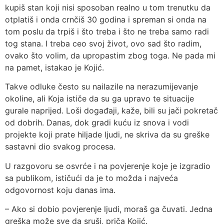
kupiš stan koji nisi sposoban realno u tom trenutku da
otplatiš i onda crnčiš 30 godina i spreman si onda na
tom poslu da trpiš i što treba i što ne treba samo radi
tog stana. I treba ceo svoj život, ovo sad što radim,
ovako što volim, da upropastim zbog toga. Ne pada mi
na pamet, istakao je Kojić.
Takve odluke često su nailazile na nerazumijevanje
okoline, ali Koja ističe da su ga upravo te situacije
gurale naprijed. Loši događaji, kaže, bili su jači pokretač
od dobrih. Danas, dok gradi kuću iz snova i vodi
projekte koji prate hiljade ljudi, ne skriva da su greške
sastavni dio svakog procesa.
U razgovoru se osvrće i na povjerenje koje je izgradio
sa publikom, ističući da je to možda i najveća
odgovornost koju danas ima.
– Ako si dobio povjerenje ljudi, moraš ga čuvati. Jedna
greška može sve da sruši, priča Kojić.