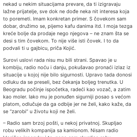
nekad u nekim situacijama prevare, da ti izigravaju
lažne prijatelje, sve dok ne dođe neka nit interesa koja
to poremeti. Imam konkretan primer. S čovekom sam
dobar, družimo se, pijemo kafu danima itd. I moja tezga
kreće bolje da prodaje nego njegova – ne znam šta se
desi s tim čovekom. To nije više isti čovek. I to da
podvali ti u gajbicu, priča Kojić.
Surovi uslovi rada nisu mu bili strani. Spavao je u
kombiju, radio noću i danju, pokušavao pronaći izlaz iz
situacije u kojoj nije bilo sigurnosti. Upravo tada donosi
odluku da se preseli, bez čekanja boljeg trenutka. U
Beogradu počinje ispočetka, radeći kao vozač, a zatim
kao moler. Iako mu je ponuđen sigurniji posao s većom
platom, odlučuje da ga odbije jer ne želi, kako kaže, da
se “zarobi” u životu koji ne želi.
– Radio sam brzoj pošti, u nekoj privatnoj. Skupljao
robu velikih kompanija sa kamionom. Nisam radio