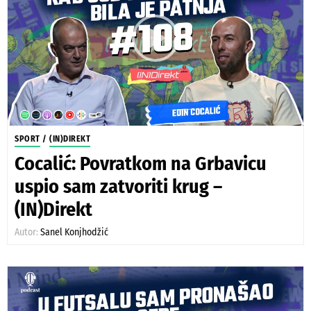
SPORT
/
(IN)DIREKT
Cocalić: Povratkom na Grbavicu
uspio sam zatvoriti krug –
(IN)Direkt
Autor:
Sanel Konjhodžić