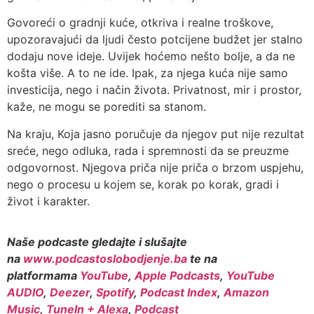
Govoreći o gradnji kuće, otkriva i realne troškove,
upozoravajući da ljudi često potcijene budžet jer stalno
dodaju nove ideje. Uvijek hoćemo nešto bolje, a da ne
košta više. A to ne ide. Ipak, za njega kuća nije samo
investicija, nego i način života. Privatnost, mir i prostor,
kaže, ne mogu se porediti sa stanom.
Na kraju, Koja jasno poručuje da njegov put nije rezultat
sreće, nego odluka, rada i spremnosti da se preuzme
odgovornost. Njegova priča nije priča o brzom uspjehu,
nego o procesu u kojem se, korak po korak, gradi i
život i karakter.
Naše podcaste gledajte i slušajte
na
www.podcastoslobodjenje.ba
te na
platformama
YouTube
,
Apple Podcasts
,
YouTube
AUDIO
,
Deezer
,
Spotify
,
Podcast Index
,
Amazon
Music
,
TuneIn + Alexa
,
Podcast