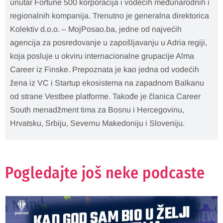
unutar Fortune 500 korporacija i vodećih međunarodnih i
regionalnih kompanija. Trenutno je generalna direktorica
Kolektiv d.o.o. – MojPosao.ba, jedne od najvećih
agencija za posredovanje u zapošljavanju u Adria regiji,
koja posluje u okviru internacionalne grupacije Alma
Career iz Finske. Prepoznata je kao jedna od vodećih
žena iz VC i Startup ekosistema na zapadnom Balkanu
od strane Vestbee platforme. Takođe je članica Career
South menadžment tima za Bosnu i Hercegovinu,
Hrvatsku, Srbiju, Severnu Makedoniju i Sloveniju.
Pogledajte još neke podcaste