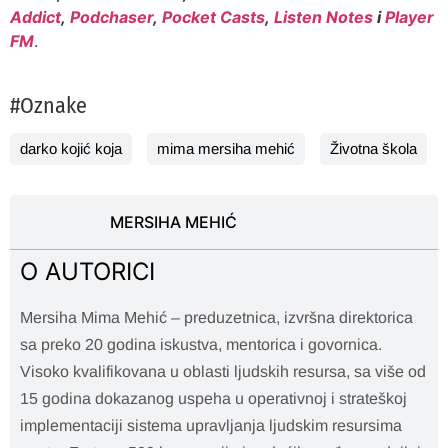
Addict
,
Podchaser
,
Pocket Casts
,
Listen Notes
i
Player
FM
.
#Oznake
darko kojić koja
mima mersiha mehić
Životna škola
MERSIHA MEHIĆ
O AUTORICI
Mersiha Mima Mehić – preduzetnica, izvršna direktorica
sa preko 20 godina iskustva, mentorica i govornica.
Visoko kvalifikovana u oblasti ljudskih resursa, sa više od
15 godina dokazanog uspeha u operativnoj i strateškoj
implementaciji sistema upravljanja ljudskim resursima