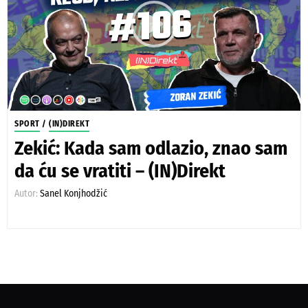
SPORT
/
(IN)DIREKT
Zekić: Kada sam odlazio, znao sam
da ću se vratiti – (IN)Direkt
Autor:
Sanel Konjhodžić