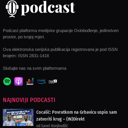
Podcast platforma medijske grupacije Oslobođenje, jedinstven
prostor, po tvojoj mjeri.
Ova elektronska serijska publikacija registrovana je pod ISSN
brojem: ISSN 2831-1418
Slušajte nas na svim platformama
NAJNOVIJI PODCASTI
Cocalić: Povratkom na Grbavicu uspio sam
zatvoriti krug – (IN)Direkt
od Sanel Konjhodžić