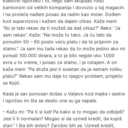
klasično isporuku i to, nego sam skupljao robu
kamionom od velikih kompanija i dovozio u taj magacin.
I na proleće nađem posao da radim kao moler. Dođem
kod supervizora i kažem da dajem otkaz. Kaže meni:
“Ko je tebi rekao da ti možeš da daš otkaz?” Reko: “Ja
sam rekao”. Kaže: “Ne može to tako. Ja ću tebi da
ponudim 50 – 60 posto veću platu i da te prijavim za
stalno.” Ja sam mu tada rekao da to može jedino ako mi
ponudi 100.000 dinara, a to je bilo negde oko 1.000
evra u to vreme, i posao za stalno, i ja ostajem. A on
kaže meni: “Pa druže jesi ti svestan da ja nemam toliku
platu?” Rekao sam mu daje to njegov problem, prisjetio
se Kojić.
Kada je sav ponosan došao u Valjevo kod majke i sestre
i ispričao im šta se desilo one su ga napale.
– Kažu mi: “Pa ti si lud! Pa kako si to mogao da odbiješ?
Jesi li ti normalan? Mogao si da uzmeš kredit, da kupiš
stan.” I šta bih dobio? Zarobio bih se. Uzmeš kredit,