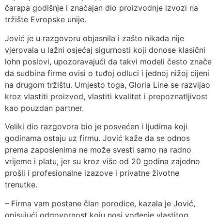
čarapa godišnje i značajan dio proizvodnje izvozi na
tržište Evropske unije.
Jović je u razgovoru objasnila i zašto nikada nije
vjerovala u lažni osjećaj sigurnosti koji donose klasični
lohn poslovi, upozoravajući da takvi modeli često znače
da sudbina firme ovisi o tuđoj odluci i jednoj nižoj cijeni
na drugom tržištu. Umjesto toga, Gloria Line se razvijao
kroz vlastiti proizvod, vlastiti kvalitet i prepoznatljivost
kao pouzdan partner.
Veliki dio razgovora bio je posvećen i ljudima koji
godinama ostaju uz firmu. Jović kaže da se odnos
prema zaposlenima ne može svesti samo na radno
vrijeme i platu, jer su kroz više od 20 godina zajedno
prošli i profesionalne izazove i privatne životne
trenutke.
– Firma vam postane član porodice, kazala je Jović,
opisujući odgovornost koju nosi vođenje vlastitog