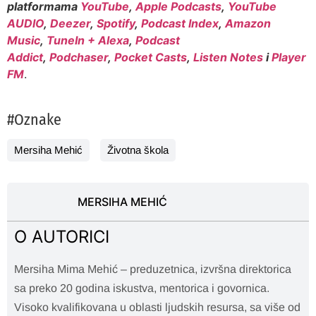
platformama
YouTube
,
Apple Podcasts
,
YouTube
AUDIO
,
Deezer
,
Spotify
,
Podcast Index
,
Amazon
Music
,
TuneIn + Alexa
,
Podcast
Addict
,
Podchaser
,
Pocket Casts
,
Listen Notes
i
Player
FM
.
#Oznake
Mersiha Mehić
Životna škola
MERSIHA MEHIĆ
O AUTORICI
Mersiha Mima Mehić – preduzetnica, izvršna direktorica
sa preko 20 godina iskustva, mentorica i govornica.
Visoko kvalifikovana u oblasti ljudskih resursa, sa više od