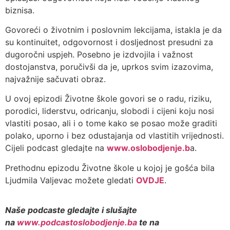
biznisa.
Govoreći o životnim i poslovnim lekcijama, istakla je da
su kontinuitet, odgovornost i dosljednost presudni za
dugoročni uspjeh. Posebno je izdvojila i važnost
dostojanstva, poručivši da je, uprkos svim izazovima,
najvažnije sačuvati obraz.
U ovoj epizodi Životne škole govori se o radu, riziku,
porodici, liderstvu, odricanju, slobodi i cijeni koju nosi
vlastiti posao, ali i o tome kako se posao može graditi
polako, uporno i bez odustajanja od vlastitih vrijednosti.
Cijeli podcast gledajte na
www.oslobodjenje.b
a.
Prethodnu epizodu Životne škole u kojoj je gošća bila
Ljudmila Valjevac možete gledati
OVDJE
.
Naše podcaste gledajte i slušajte
na
www.podcastoslobodjenje.ba
te na