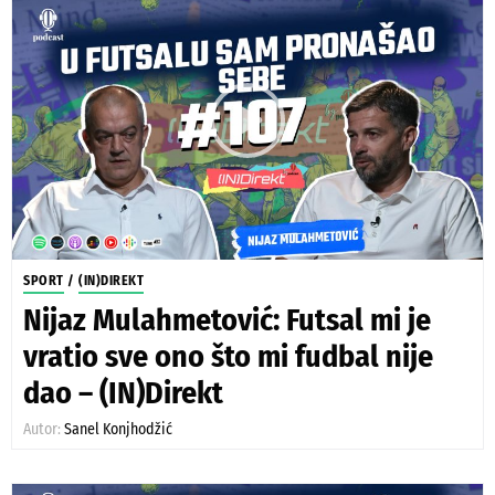
SPORT
/
(IN)DIREKT
Nijaz Mulahmetović: Futsal mi je
vratio sve ono što mi fudbal nije
dao – (IN)Direkt
Autor:
Sanel Konjhodžić