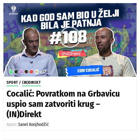
SPORT
/
(IN)DIREKT
Cocalić: Povratkom na Grbavicu
uspio sam zatvoriti krug –
(IN)Direkt
Autor:
Sanel Konjhodžić