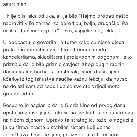
asortiman.
– Nije bila laka odluka, ali je bilo “Hajmo probati nešto
napraviti više za nas, za porodicu, bolje, drugačije. Pa
mislim da ćemo uspjeti.” I evo, uspjeli smo, rekla je.
U podcastu je govorila i o tome kako su njena djeca
praktično odrastala zajedno s firmom, među
kancelarijama, skladištem i proizvodnim pogonom. Iako
priznaje da je bilo grižnje savjesti zbog dugih radnih
dana i stalne borbe za opstanak, ističe da su njene
kćerke iz tog iskustva naučile važnu lekciju: da novac
ne dolazi sam od sebe i da se sve što vrijedi mora
graditi radom.
Posebno je naglasila da je Gloria Line od prvog dana
opstajao zahvaljujući fokusu na kvalitet, a ne na utrci za
najnižom cijenom. Upravo ta strategija, kaže, omogućila
je da firma izraste u stabilan sistem koji danas
zapošljava desetine ljudi, proizvodi oko tri miliona