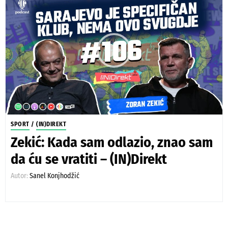
SPORT
/
(IN)DIREKT
Zekić: Kada sam odlazio, znao sam
da ću se vratiti – (IN)Direkt
Autor:
Sanel Konjhodžić