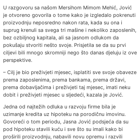
U razgovoru sa našom Mersihom Mimom Mehić, Jović
je otvoreno govorila o tome kako je izgledalo pokrenuti
proizvodnju neposredno nakon rata, kada su ona i
suprug krenuli sa svega tri mašine i nekoliko zaposlenih,
bez ozbiljnog kapitala, ali sa jasnom odlukom da
pokušaju stvoriti nešto svoje. Prisjetila se da su prvi
ciljevi bili mnogo skromniji nego što danas djeluju iz ove
perspektive.
– Cilj je bio preživjeti mjesec, isplatiti sve svoje obaveze
prema zaposlenima, prema bankama, prema državi,
prema dobavljačima i preživjeti taj mjesec, imati neku
dobit i preživjeti mjesec u sljedeći, kazala je Jović.
Jedna od najtežih odluka u razvoju firme bila je
uzimanje kredita uz hipoteku na porodičnu imovinu.
Govoreći o tom periodu, Jasna Jović podsjeća da su
pod hipoteku stavili kuću i sve što su imali kako bi
proširili proizvodnju, nabavili novu opremu i razvili