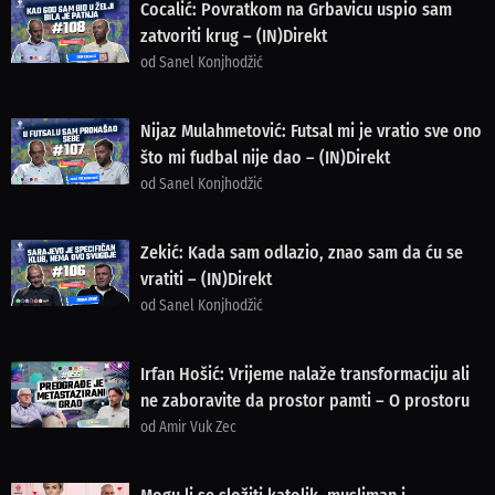
Cocalić: Povratkom na Grbavicu uspio sam
zatvoriti krug – (IN)Direkt
od Sanel Konjhodžić
Nijaz Mulahmetović: Futsal mi je vratio sve ono
što mi fudbal nije dao – (IN)Direkt
od Sanel Konjhodžić
Zekić: Kada sam odlazio, znao sam da ću se
vratiti – (IN)Direkt
od Sanel Konjhodžić
Irfan Hošić: Vrijeme nalaže transformaciju ali
ne zaboravite da prostor pamti – O prostoru
od Amir Vuk Zec