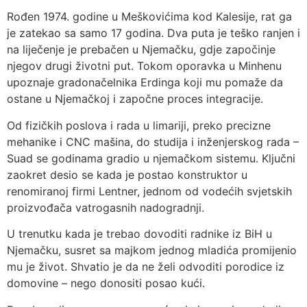
Rođen 1974. godine u Meškovićima kod Kalesije, rat ga
je zatekao sa samo 17 godina. Dva puta je teško ranjen i
na liječenje je prebačen u Njemačku, gdje započinje
njegov drugi životni put. Tokom oporavka u Minhenu
upoznaje gradonačelnika Erdinga koji mu pomaže da
ostane u Njemačkoj i započne proces integracije.
Od fizičkih poslova i rada u limariji, preko precizne
mehanike i CNC mašina, do studija i inženjerskog rada –
Suad se godinama gradio u njemačkom sistemu. Ključni
zaokret desio se kada je postao konstruktor u
renomiranoj firmi Lentner, jednom od vodećih svjetskih
proizvođača vatrogasnih nadogradnji.
U trenutku kada je trebao dovoditi radnike iz BiH u
Njemačku, susret sa majkom jednog mladića promijenio
mu je život. Shvatio je da ne želi odvoditi porodice iz
domovine – nego donositi posao kući.