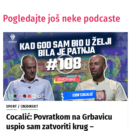
Pogledajte još neke podcaste
SPORT
/
(IN)DIREKT
Cocalić: Povratkom na Grbavicu
uspio sam zatvoriti krug –