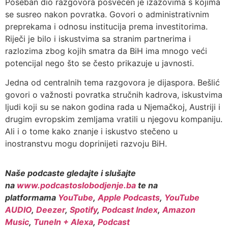
Poseban dio razgovora posvećen je izazovima s kojima
se susreo nakon povratka. Govori o administrativnim
preprekama i odnosu institucija prema investitorima.
Riječi je bilo i iskustvima sa stranim partnerima i
razlozima zbog kojih smatra da BiH ima mnogo veći
potencijal nego što se često prikazuje u javnosti.
Jedna od centralnih tema razgovora je dijaspora. Bešlić
govori o važnosti povratka stručnih kadrova, iskustvima
ljudi koji su se nakon godina rada u Njemačkoj, Austriji i
drugim evropskim zemljama vratili u njegovu kompaniju.
Ali i o tome kako znanje i iskustvo stečeno u
inostranstvu mogu doprinijeti razvoju BiH.
Naše podcaste gledajte i slušajte
na
www.podcastoslobodjenje.ba
te na
platformama
YouTube
,
Apple Podcasts
,
YouTube
AUDIO
,
Deezer
,
Spotify
,
Podcast Index
,
Amazon
Music
,
TuneIn + Alexa
,
Podcast