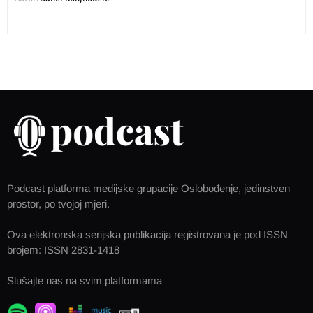
Podcast platforma medijske grupacije Oslobođenje, jedinstven
prostor, po tvojoj mjeri.
Ova elektronska serijska publikacija registrovana je pod ISSN
brojem: ISSN 2831-1418
Slušajte nas na svim platformama