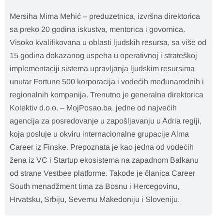
Mersiha Mima Mehić – preduzetnica, izvršna direktorica
sa preko 20 godina iskustva, mentorica i govornica.
Visoko kvalifikovana u oblasti ljudskih resursa, sa više od
15 godina dokazanog uspeha u operativnoj i strateškoj
implementaciji sistema upravljanja ljudskim resursima
unutar Fortune 500 korporacija i vodećih međunarodnih i
regionalnih kompanija. Trenutno je generalna direktorica
Kolektiv d.o.o. – MojPosao.ba, jedne od najvećih
agencija za posredovanje u zapošljavanju u Adria regiji,
koja posluje u okviru internacionalne grupacije Alma
Career iz Finske. Prepoznata je kao jedna od vodećih
žena iz VC i Startup ekosistema na zapadnom Balkanu
od strane Vestbee platforme. Takođe je članica Career
South menadžment tima za Bosnu i Hercegovinu,
Hrvatsku, Srbiju, Severnu Makedoniju i Sloveniju.