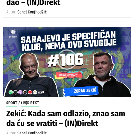
dao – (IN)Direkt
Autor:
Sanel Konjhodžić
SPORT
/
(IN)DIREKT
Zekić: Kada sam odlazio, znao sam
da ću se vratiti – (IN)Direkt
Autor:
Sanel Konjhodžić