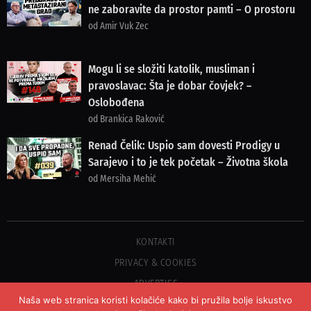
ne zaboravite da prostor pamti – O prostoru
od Amir Vuk Zec
Mogu li se složiti katolik, musliman i
pravoslavac: Šta je dobar čovjek? –
Oslobođena
od Brankica Raković
Renad Čelik: Uspio sam dovesti Prodigy u
Sarajevo i to je tek početak – Životna škola
od Mersiha Mehić
KONTAKTI
PRIVACY & COOKIES
ADVERTISE
Naša web stranica koristi kolačiće kako bi pružila bolje iskustvo