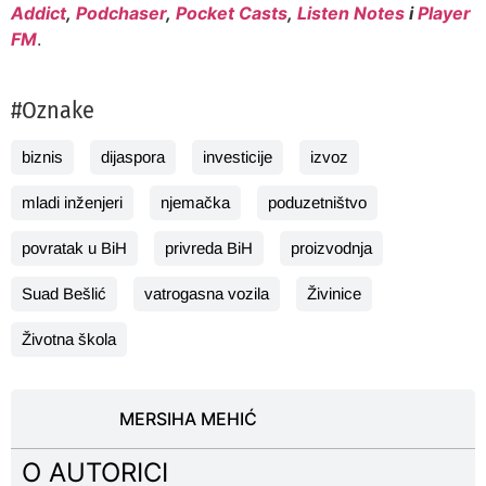
Addict
,
Podchaser
,
Pocket Casts
,
Listen Notes
i
Player
FM
.
#Oznake
biznis
dijaspora
investicije
izvoz
mladi inženjeri
njemačka
poduzetništvo
povratak u BiH
privreda BiH
proizvodnja
Suad Bešlić
vatrogasna vozila
Živinice
Životna škola
MERSIHA MEHIĆ
O AUTORICI