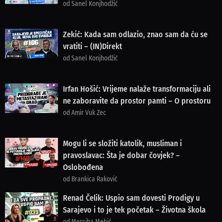
od Sanel Konjhodžić
Zekić: Kada sam odlazio, znao sam da ću se
vratiti – (IN)Direkt
od Sanel Konjhodžić
Irfan Hošić: Vrijeme nalaže transformaciju ali
ne zaboravite da prostor pamti – O prostoru
od Amir Vuk Zec
Mogu li se složiti katolik, musliman i
pravoslavac: Šta je dobar čovjek? –
Oslobođena
od Brankica Raković
Renad Čelik: Uspio sam dovesti Prodigy u
Sarajevo i to je tek početak – Životna škola
od Mersiha Mehić