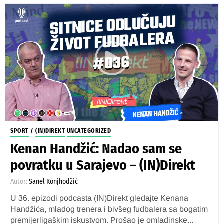
SPORT
/
(IN)DIREKT
UNCATEGORIZED
Kenan Handžić: Nadao sam se
povratku u Sarajevo – (IN)Direkt
Autor:
Sanel Konjhodžić
U 36. epizodi podcasta (IN)Direkt gledajte Kenana
Handžića, mladog trenera i bivšeg fudbalera sa bogatim
premijerligaškim iskustvom. Prošao je omladinske...