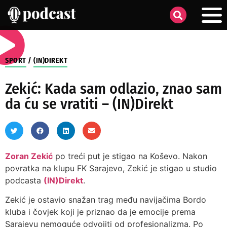
SPORT
/
(IN)DIREKT
Zekić: Kada sam odlazio, znao sam
da ću se vratiti – (IN)Direkt
Zoran Zekić
po treći put je stigao na Koševo. Nakon
povratka na klupu FK Sarajevo, Zekić je stigao u studio
podcasta
(IN)Direkt
.
Zekić je ostavio snažan trag među navijačima Bordo
kluba i čovjek koji je priznao da je emocije prema
Sarajevu nemoguće odvojiti od profesionalizma. Po