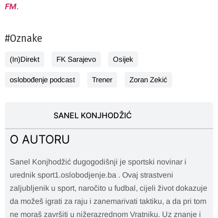
FM
.
#Oznake
(In)Direkt
FK Sarajevo
Osijek
oslobođenje podcast
Trener
Zoran Zekić
SANEL KONJHODŽIĆ
O AUTORU
Sanel Konjhodžić dugogodišnji je sportski novinar i
urednik sport1.oslobodjenje.ba . Ovaj strastveni
zaljubljenik u sport, naročito u fudbal, cijeli život dokazuje
da možeš igrati za raju i zanemarivati taktiku, a da pri tom
ne moraš završiti u nižerazrednom Vratniku. Uz znanje i