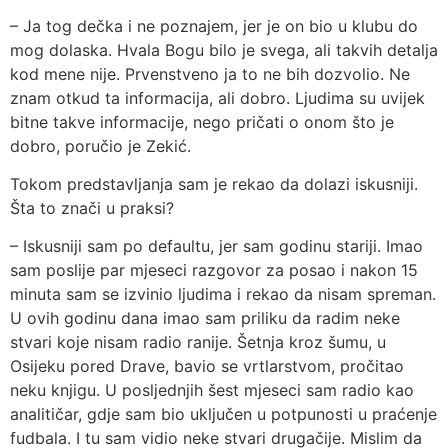
– Ja tog dečka i ne poznajem, jer je on bio u klubu do
mog dolaska. Hvala Bogu bilo je svega, ali takvih detalja
kod mene nije. Prvenstveno ja to ne bih dozvolio. Ne
znam otkud ta informacija, ali dobro. Ljudima su uvijek
bitne takve informacije, nego pričati o onom što je
dobro, poručio je Zekić.
Tokom predstavljanja sam je rekao da dolazi iskusniji.
Šta to znači u praksi?
– Iskusniji sam po defaultu, jer sam godinu stariji. Imao
sam poslije par mjeseci razgovor za posao i nakon 15
minuta sam se izvinio ljudima i rekao da nisam spreman.
U ovih godinu dana imao sam priliku da radim neke
stvari koje nisam radio ranije. Šetnja kroz šumu, u
Osijeku pored Drave, bavio se vrtlarstvom, pročitao
neku knjigu. U posljednjih šest mjeseci sam radio kao
analitičar, gdje sam bio uključen u potpunosti u praćenje
fudbala. I tu sam vidio neke stvari drugačije. Mislim da