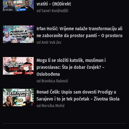
vratiti – (IN)Direkt
od Sanel Konjhodžić
Irfan Hošić: Vrijeme nalaže transformaciju ali
ne zaboravite da prostor pamti – O prostoru
od Amir Vuk Zec
Mogu li se složiti katolik, musliman i
pravoslavac: Šta je dobar čovjek? –
Oslobođena
od Brankica Raković
Renad Čelik: Uspio sam dovesti Prodigy u
Sarajevo i to je tek početak – Životna škola
od Mersiha Mehić