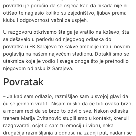
povratku je poručio da se osjeća kao da nikada nije ni
otišao te naglasio koliko su zajedništvo, ljubav prema
klubu i odgovornost važni za uspjeh.
U razgovoru otkrivamo šta ga je vratilo na Koševo, šta
se dešavalo u periodu od njegovog odlaska do
povratka u FK Sarajevo te kakve ambicije ima u novom
poglavlju na našem najvećem stadionu. Dotakli smo se
utakmica koje je vodio i svega onoga što je prethodilo
njegovom odlasku iz Sarajeva.
Povratak
– Ja kad sam odlazio, razmišljao sam u svojoj glavi da
ću se jednom vratiti. Nisam mislio da će biti ovako brzo,
a moram reći da se brzo to odvilo sve. Nakon odlaska
trenera Marija Cvitanović stupili smo u kontakt, krenuli
razgovarati, osjetio sam tu emociju i vibru, neka
drugačija razmišljanja u odnosu na zadnji put, nadam se