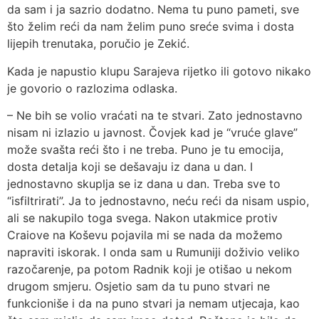
da sam i ja sazrio dodatno. Nema tu puno pameti, sve
što želim reći da nam želim puno sreće svima i dosta
lijepih trenutaka, poručio je Zekić.
Kada je napustio klupu Sarajeva rijetko ili gotovo nikako
je govorio o razlozima odlaska.
– Ne bih se volio vraćati na te stvari. Zato jednostavno
nisam ni izlazio u javnost. Čovjek kad je “vruće glave”
može svašta reći što i ne treba. Puno je tu emocija,
dosta detalja koji se dešavaju iz dana u dan. I
jednostavno skuplja se iz dana u dan. Treba sve to
“isfiltrirati”. Ja to jednostavno, neću reći da nisam uspio,
ali se nakupilo toga svega. Nakon utakmice protiv
Craiove na Koševu pojavila mi se nada da možemo
napraviti iskorak. I onda sam u Rumuniji doživio veliko
razočarenje, pa potom Radnik koji je otišao u nekom
drugom smjeru. Osjetio sam da tu puno stvari ne
funkcioniše i da na puno stvari ja nemam utjecaja, kao