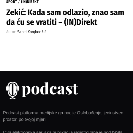
SPORT
/
(IN)DIREKT
Zekić: Kada sam odlazio, znao sam
da ću se vratiti – (IN)Direkt
Autor:
Sanel Konjhodžić
Podcast platforma medijske grupacije Oslobođenje, jedinstven
prostor, po tvojoj mjeri.
Ova elektronska serijska publikacija registrovana je pod ISSN