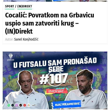
SPORT
/
(IN)DIREKT
Cocalić: Povratkom na Grbavicu
uspio sam zatvoriti krug –
(IN)Direkt
Autor:
Sanel Konjhodžić