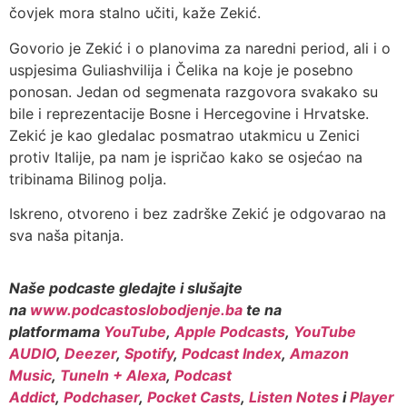
čovjek mora stalno učiti, kaže Zekić.
Govorio je Zekić i o planovima za naredni period, ali i o
uspjesima Guliashvilija i Čelika na koje je posebno
ponosan. Jedan od segmenata razgovora svakako su
bile i reprezentacije Bosne i Hercegovine i Hrvatske.
Zekić je kao gledalac posmatrao utakmicu u Zenici
protiv Italije, pa nam je ispričao kako se osjećao na
tribinama Bilinog polja.
Iskreno, otvoreno i bez zadrške Zekić je odgovarao na
sva naša pitanja.
Naše podcaste gledajte i slušajte
na
www.podcastoslobodjenje.ba
te na
platformama
YouTube
,
Apple Podcasts
,
YouTube
AUDIO
,
Deezer
,
Spotify
,
Podcast Index
,
Amazon
Music
,
TuneIn + Alexa
,
Podcast
Addict
,
Podchaser
,
Pocket Casts
,
Listen Notes
i
Player