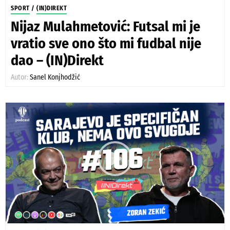
SPORT
/
(IN)DIREKT
Nijaz Mulahmetović: Futsal mi je
vratio sve ono što mi fudbal nije
dao – (IN)Direkt
Autor:
Sanel Konjhodžić