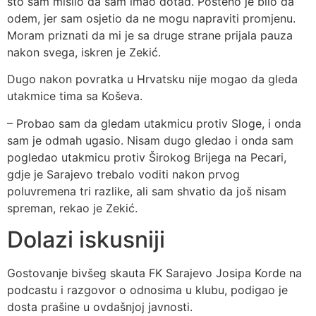
što sam mislio da sam imao dotad. Pošteno je bilo da
odem, jer sam osjetio da ne mogu napraviti promjenu.
Moram priznati da mi je sa druge strane prijala pauza
nakon svega, iskren je Zekić.
Dugo nakon povratka u Hrvatsku nije mogao da gleda
utakmice tima sa Koševa.
– Probao sam da gledam utakmicu protiv Sloge, i onda
sam je odmah ugasio. Nisam dugo gledao i onda sam
pogledao utakmicu protiv Širokog Brijega na Pecari,
gdje je Sarajevo trebalo voditi nakon prvog
poluvremena tri razlike, ali sam shvatio da još nisam
spreman, rekao je Zekić.
Dolazi iskusniji
Gostovanje bivšeg skauta FK Sarajevo Josipa Korde na
podcastu i razgovor o odnosima u klubu, podigao je
dosta prašine u ovdašnjoj javnosti.