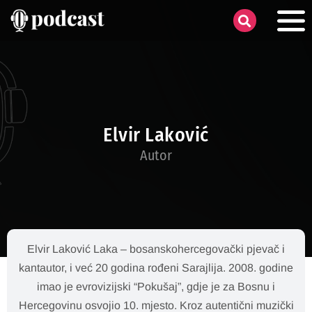
Elvir Laković
Autor
Elvir Laković Laka – bosanskohercegovački pjevač i
kantautor, i već 20 godina rođeni Sarajlija. 2008. godine
imao je evrovizijski “Pokušaj”, gdje je za Bosnu i
Hercegovinu osvojio 10. mjesto. Kroz autentični muzički