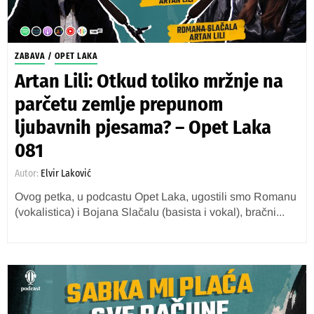
ZABAVA
/
OPET LAKA
Artan Lili: Otkud toliko mržnje na
parčetu zemlje prepunom
ljubavnih pjesama? – Opet Laka
081
Autor:
Elvir Laković
Ovog petka, u podcastu Opet Laka, ugostili smo Romanu
(vokalistica) i Bojana Slačalu (basista i vokal), bračni...