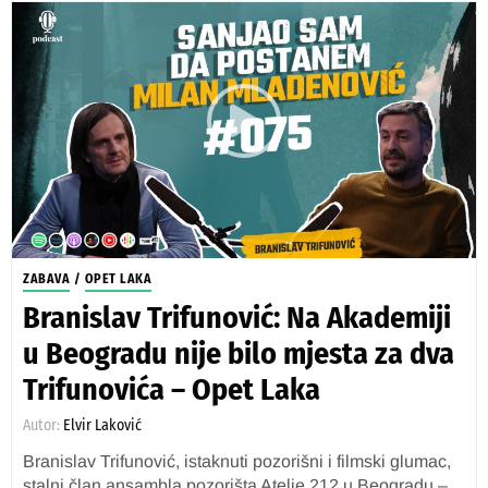
ZABAVA
/
OPET LAKA
Branislav Trifunović: Na Akademiji
u Beogradu nije bilo mjesta za dva
Trifunovića – Opet Laka
Autor:
Elvir Laković
Branislav Trifunović, istaknuti pozorišni i filmski glumac,
stalni član ansambla pozorišta Atelje 212 u Beogradu –