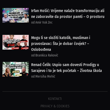
Irfan Hošić: Vrijeme nalaže transformaciju ali
ne zaboravite da prostor pamti – O prostoru
od Amir Vuk Zec
Mogu li se složiti katolik, musliman i
pravoslavac: Šta je dobar čovjek? –
Oslobođena
od Brankica Raković
Renad Čelik: Uspio sam dovesti Prodigy u
Sarajevo i to je tek početak – Životna škola
od Mersiha Mehić
KONTAKTI
PRIVACY & COOKIES