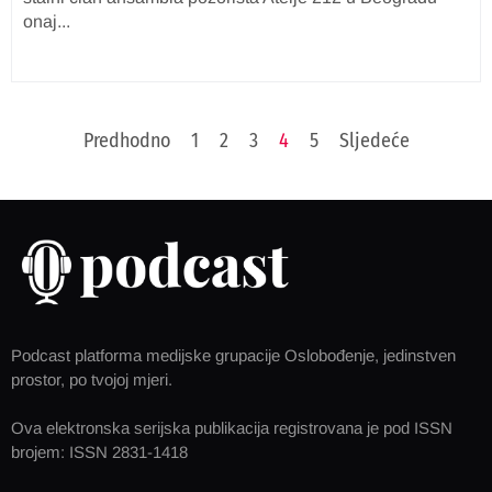
onaj...
Predhodno
1
2
3
4
5
Sljedeće
Podcast platforma medijske grupacije Oslobođenje, jedinstven
prostor, po tvojoj mjeri.
Ova elektronska serijska publikacija registrovana je pod ISSN
brojem: ISSN 2831-1418