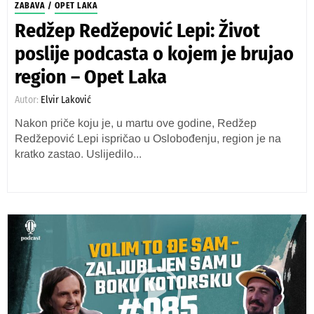
ZABAVA
/
OPET LAKA
Redžep Redžepović Lepi: Život
poslije podcasta o kojem je brujao
region – Opet Laka
Autor:
Elvir Laković
Nakon priče koju je, u martu ove godine, Redžep
Redžepović Lepi ispričao u Oslobođenju, region je na
kratko zastao. Uslijedilo...