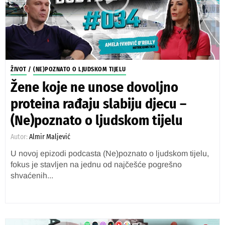
ŽIVOT
/
(NE)POZNATO O LJUDSKOM TIJELU
Žene koje ne unose dovoljno
proteina rađaju slabiju djecu –
(Ne)poznato o ljudskom tijelu
Autor:
Almir Maljević
U novoj epizodi podcasta (Ne)poznato o ljudskom tijelu,
fokus je stavljen na jednu od najčešće pogrešno
shvaćenih...