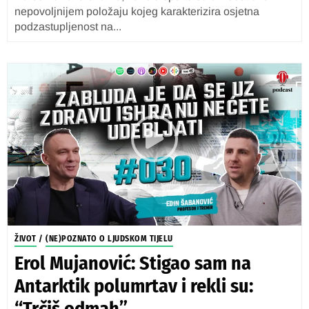
nepovoljnijem položaju kojeg karakterizira osjetna
podzastupljenost na...
ŽIVOT
/
(NE)POZNATO O LJUDSKOM TIJELU
Erol Mujanović: Stigao sam na
Antarktik polumrtav i rekli su:
“Trčiš odmah”