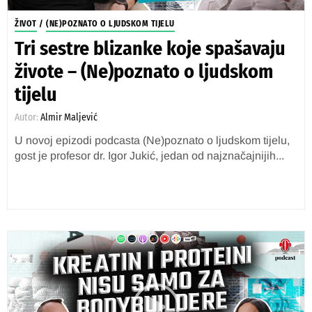
ŽIVOT
/
(NE)POZNATO O LJUDSKOM TIJELU
Tri sestre blizanke koje spašavaju
živote – (Ne)poznato o ljudskom
tijelu
Autor:
Almir Maljević
U novoj epizodi podcasta (Ne)poznato o ljudskom tijelu,
gost je profesor dr. Igor Jukić, jedan od najznačajnijih...