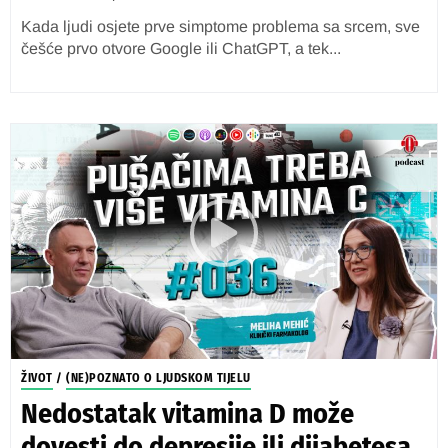
Kada ljudi osjete prve simptome problema sa srcem, sve
češće prvo otvore Google ili ChatGPT, a tek...
ŽIVOT
/
(NE)POZNATO O LJUDSKOM TIJELU
Nedostatak vitamina D može
dovesti do depresije ili dijabetesa