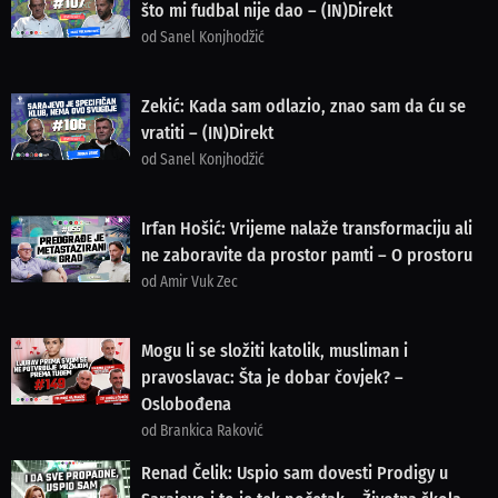
što mi fudbal nije dao – (IN)Direkt
od Sanel Konjhodžić
Zekić: Kada sam odlazio, znao sam da ću se
vratiti – (IN)Direkt
od Sanel Konjhodžić
Irfan Hošić: Vrijeme nalaže transformaciju ali
ne zaboravite da prostor pamti – O prostoru
od Amir Vuk Zec
Mogu li se složiti katolik, musliman i
pravoslavac: Šta je dobar čovjek? –
Oslobođena
od Brankica Raković
Renad Čelik: Uspio sam dovesti Prodigy u