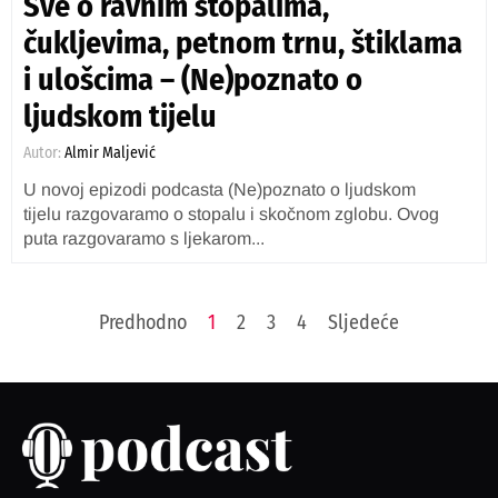
Sve o ravnim stopalima,
čukljevima, petnom trnu, štiklama
i ulošcima – (Ne)poznato o
ljudskom tijelu
Autor:
Almir Maljević
U novoj epizodi podcasta (Ne)poznato o ljudskom
tijelu razgovaramo o stopalu i skočnom zglobu. Ovog
puta razgovaramo s ljekarom...
Predhodno
1
2
3
4
Sljedeće