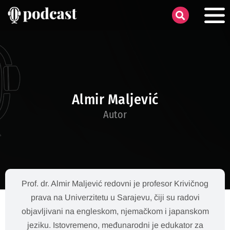
Almir Maljević
Autor
Prof. dr. Almir Maljević redovni je profesor Krivičnog
prava na Univerzitetu u Sarajevu, čiji su radovi
objavljivani na engleskom, njemačkom i japanskom
jeziku. Istovremeno, međunarodni je edukator za