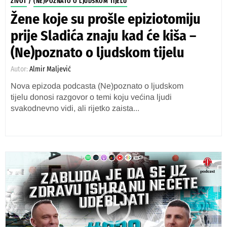
ŽIVOT
/
(NE)POZNATO O LJUDSKOM TIJELU
Žene koje su prošle epiziotomiju
prije Sladića znaju kad će kiša –
(Ne)poznato o ljudskom tijelu
Autor:
Almir Maljević
Nova epizoda podcasta (Ne)poznato o ljudskom
tijelu donosi razgovor o temi koju većina ljudi
svakodnevno vidi, ali rijetko zaista...