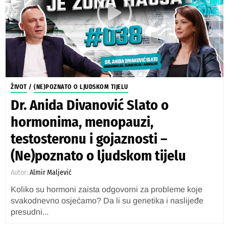
ŽIVOT
/
(NE)POZNATO O LJUDSKOM TIJELU
Dr. Anida Divanović Slato o
hormonima, menopauzi,
testosteronu i gojaznosti –
(Ne)poznato o ljudskom tijelu
Autor:
Almir Maljević
Koliko su hormoni zaista odgovorni za probleme koje
svakodnevno osjećamo? Da li su genetika i naslijeđe
presudni...