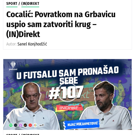
SPORT
/
(IN)DIREKT
Cocalić: Povratkom na Grbavicu
uspio sam zatvoriti krug –
(IN)Direkt
Autor:
Sanel Konjhodžić