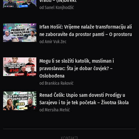
vratiti – (IN)Direkt
od Sanel Konjhodžić
Irfan Hošić: Vrijeme nalaže transformaciju ali
ne zaboravite da prostor pamti – O prostoru
od Amir Vuk Zec
Mogu li se složiti katolik, musliman i
pravoslavac: Šta je dobar čovjek? –
Oslobođena
od Brankica Raković
Renad Čelik: Uspio sam dovesti Prodigy u
Sarajevo i to je tek početak – Životna škola
od Mersiha Mehić
KONTAKTI