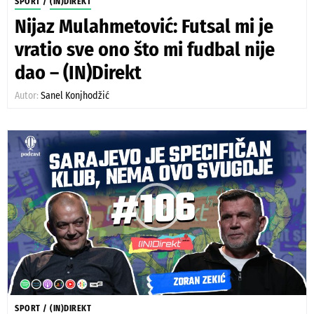
SPORT
/
(IN)DIREKT
Nijaz Mulahmetović: Futsal mi je
vratio sve ono što mi fudbal nije
dao – (IN)Direkt
Autor:
Sanel Konjhodžić
SPORT
/
(IN)DIREKT