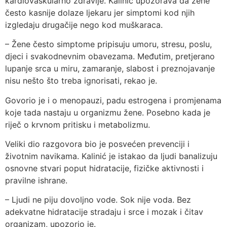
kardiovaskularno zdravlje. Kalinić upozorava da žene
često kasnije dolaze ljekaru jer simptomi kod njih
izgledaju drugačije nego kod muškaraca.
– Žene često simptome pripisuju umoru, stresu, poslu,
djeci i svakodnevnim obavezama. Međutim, pretjerano
lupanje srca u miru, zamaranje, slabost i preznojavanje
nisu nešto što treba ignorisati, rekao je.
Govorio je i o menopauzi, padu estrogena i promjenama
koje tada nastaju u organizmu žene. Posebno kada je
riječ o krvnom pritisku i metabolizmu.
Veliki dio razgovora bio je posvećen prevenciji i
životnim navikama. Kalinić je istakao da ljudi banalizuju
osnovne stvari poput hidratacije, fizičke aktivnosti i
pravilne ishrane.
– Ljudi ne piju dovoljno vode. Sok nije voda. Bez
adekvatne hidratacije stradaju i srce i mozak i čitav
organizam, upozorio je.