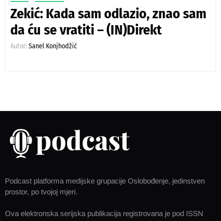
Zekić: Kada sam odlazio, znao sam
da ću se vratiti – (IN)Direkt
Autor:
Sanel Konjhodžić
Podcast platforma medijske grupacije Oslobođenje, jedinstven
prostor, po tvojoj mjeri.
Ova elektronska serijska publikacija registrovana je pod ISSN