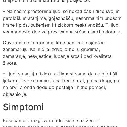
simptoma može imati fatalne posljedice.
– Na našim prostorima ljudi se nekad čak i diče svojim
patološkim stanjima, gojaznošću, nenormalnim unosom
hrane i pića, pušenjem i fizičkom neaktivnošću. Ti ljudi
veoma često dožive prevremenu srčanu smrt, rekao je.
Govoreći o simptomima koje pacijenti najčešće
zanemaruju, Kalinić je izdvojio bol u grudima,
zamaranje, nesvjestice, lupanje srca i pad kvaliteta
života.
– Ljudi smanjuju fizičku aktivnost samo da ne bi otišli
ljekaru. Prvo se umaraju na treći sprat, pa na drugi, pa
na prvi, a onda dođu do postelje i hitne pomoći,
objasnio je.
Simptomi
Poseban dio razgovora odnosio se na žene i