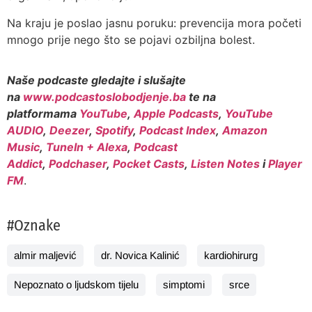
Na kraju je poslao jasnu poruku: prevencija mora početi
mnogo prije nego što se pojavi ozbiljna bolest.
Naše podcaste gledajte i slušajte
na
www.podcastoslobodjenje.ba
te na
platformama
YouTube
,
Apple Podcasts
,
YouTube
AUDIO
,
Deezer
,
Spotify
,
Podcast Index
,
Amazon
Music
,
TuneIn + Alexa
,
Podcast
Addict
,
Podchaser
,
Pocket Casts
,
Listen Notes
i
Player
FM
.
#Oznake
almir maljević
dr. Novica Kalinić
kardiohirurg
Nepoznato o ljudskom tijelu
simptomi
srce