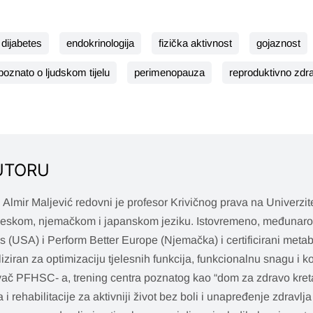
dijabetes
endokrinologija
fizička aktivnost
gojaznost
oznato o ljudskom tijelu
perimenopauza
reproduktivno zdra
UTORU
r. Almir Maljević redovni je profesor Krivičnog prava na Univerzite
leskom, njemačkom i japanskom jeziku. Istovremeno, međunaro
 (USA) i Perform Better Europe (Njemačka) i certificirani meta
liziran za optimizaciju tjelesnih funkcija, funkcionalnu snagu i k
ač PFHSC- a, trening centra poznatog kao “dom za zdravo kreta
a i rehabilitacije za aktivniji život bez boli i unapređenje zdravl