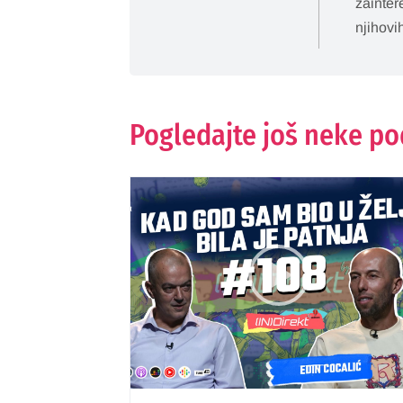
zainter
njihovi
Pogledajte još neke p