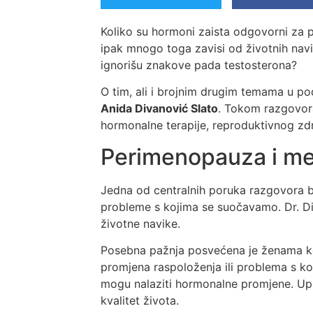
Koliko su hormoni zaista odgovorni za p
ipak mnogo toga zavisi od životnih na
ignorišu znakove pada testosterona?
O tim, ali i brojnim drugim temama u p
Anida Divanović Slato
. Tokom razgovora
hormonalne terapije, reproduktivnog zdr
Perimenopauza i m
Jedna od centralnih poruka razgovora b
probleme s kojima se suočavamo. Dr. Div
životne navike.
Posebna pažnja posvećena je ženama k
promjena raspoloženja ili problema s k
mogu nalaziti hormonalne promjene. Upr
kvalitet života.