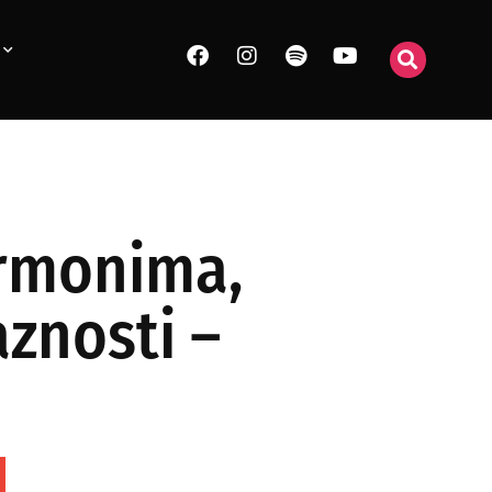
ormonima,
aznosti –