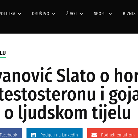
POLITIKA
DRUŠTVO
ŽIVOT
SPORT
BIZNIS
ELU
ivanović Slato o h
estosteronu i goj
o ljudskom tijelu
 Facebook
Podijeli na LinkedIn
Podijeli email-om