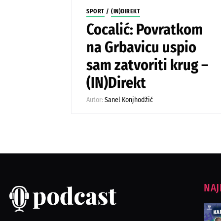
SPORT
/
(IN)DIREKT
Cocalić: Povratkom
na Grbavicu uspio
sam zatvoriti krug –
(IN)Direkt
Autor:
Sanel Konjhodžić
NAJ