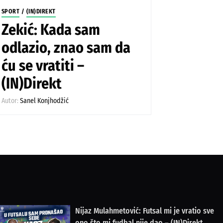
SPORT
/
(IN)DIREKT
Zekić: Kada sam
odlazio, znao sam da
ću se vratiti –
(IN)Direkt
Autor:
Sanel Konjhodžić
Nijaz Mulahmetović: Futsal mi je vratio sve
ono što mi fudbal nije dao – (IN)Direkt