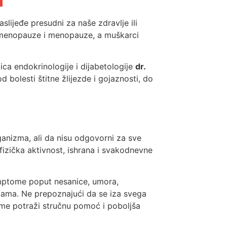
lijeđe presudni za naše zdravlje ili
imenopauze i menopauze, a muškarci
tica endokrinologije i dijabetologije
dr.
bolesti štitne žlijezde i gojaznosti, do
anizma, ali da nisu odgovorni za sve
fizička aktivnost, ishrana i svakodnevne
mptome poput nesanice, umora,
zama. Ne prepoznajući da se iza svega
eme potraži stručnu pomoć i poboljša