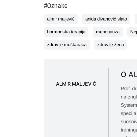
#Oznake
almir maljević
anida divanović slato
hormonska terapija
menopauza
Nep
zdravlje muškaraca
zdravlje žena
O A
ALMIR MALJEVIĆ
Prof. d
na eng
Systems
specija
suosniv
trening