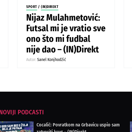
SPORT
/
(IN)DIREKT
Nijaz Mulahmetović:
Futsal mi je vratio sve
ono što mi fudbal
nije dao – (IN)Direkt
Autor:
Sanel Konjhodžić
NOVIJI PODCASTI
Cocalić: Povratkom na Grbavicu uspio sam
zatvoriti krug – (IN)Direkt