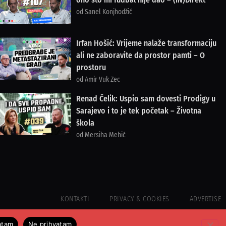
od Sanel Konjhodžić
Irfan Hošić: Vrijeme nalaže transformaciju
ali ne zaboravite da prostor pamti – O
prostoru
od Amir Vuk Zec
Renad Čelik: Uspio sam dovesti Prodigy u
Sarajevo i to je tek početak – Životna
škola
od Mersiha Mehić
KONTAKTI
PRIVACY & COOKIES
ADVERTISE
atam
Ne prihvatam