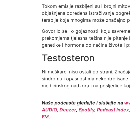
Tokom emisije razbijeni su i brojni mito
objašnjena određena istraživanja pogreš
terapije koja mnogima može značajno 
Govorilo se i o gojaznosti, koju savrem
prekomjerna tjelesna težina nije pitanje 
genetike i hormona do načina života i ps
Testosteron
Ni muškarci nisu ostali po strani. Zna
sindromu i opasnostima nekontrolisane
medicinskog nadzora i na posljedice koj
Naše podcaste gledajte i slušajte na
ww
AUDIO
,
Deezer
,
Spotify
,
Podcast Index
FM
.