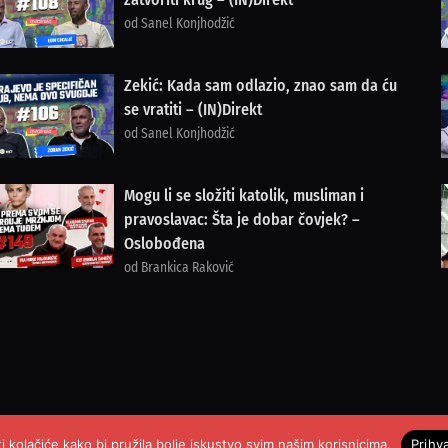
od Sanel Konjhodžić
Zekić: Kada sam odlazio, znao sam da ću
se vratiti – (IN)Direkt
od Sanel Konjhodžić
Mogu li se složiti katolik, musliman i
pravoslavac: Šta je dobar čovjek? –
Oslobođena
od Brankica Raković
i kolačiće kako bi pružila bolje iskustvo svim našim korisnicima.
Prihv