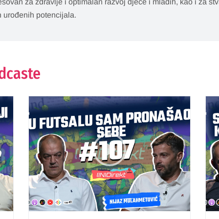
esovan za zdravlje i optimalan razvoj djece i mladih, kao i za st
h urođenih potencijala.
odcaste