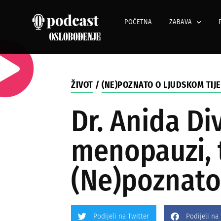
POČETNA
ZABAVA
ŽIVOT
/
(NE)POZNATO O LJUDSKOM TIJ
Dr. Anida D
menopauzi, t
(Ne)poznato 
Podijeli na Twitter
Podijeli na