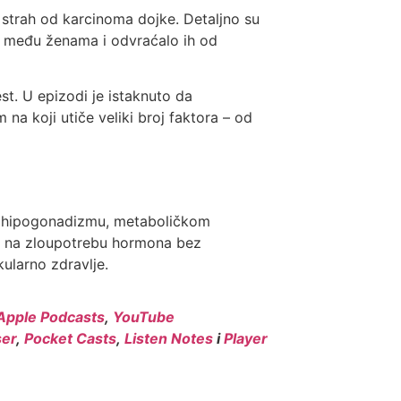
i strah od karcinoma dojke. Detaljno su
ah među ženama i odvraćalo ih od
st. U epizodi je istaknuto da
m na koji utiče veliki broj faktora – od
om hipogonadizmu, metaboličkom
o na zloupotrebu hormona bez
ularno zdravlje.
Apple Podcasts
,
YouTube
er
,
Pocket Casts
,
Listen Notes
i
Player