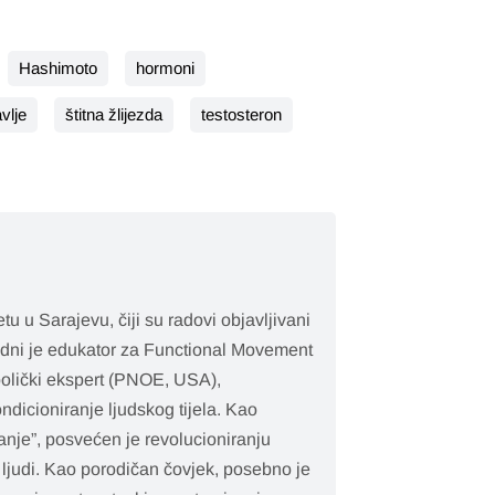
Hashimoto
hormoni
vlje
štitna žlijezda
testosteron
tu u Sarajevu, čiji su radovi objavljivani
dni je edukator za Functional Movement
bolički ekspert (PNOE, USA),
ondicioniranje ljudskog tijela. Kao
nje”, posvećen je revolucioniranju
ja ljudi. Kao porodičan čovjek, posebno je