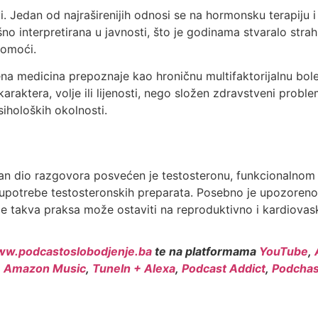
vi. Jedan od najraširenijih odnosi se na hormonsku terapiju 
no interpretirana u javnosti, što je godinama stvaralo str
pomoći.
ena medicina prepoznaje kao hroničnu multifaktorijalnu bole
karaktera, volje ili lijenosti, nego složen zdravstveni proble
iholoških okolnosti.
čajan dio razgovora posvećen je testosteronu, funkcionaln
 upotrebe testosteronskih preparata. Posebno je upozoren
e takva praksa može ostaviti na reproduktivno i kardiovask
w.podcastoslobodjenje.ba
te na platformama
YouTube
,
,
Amazon Music
,
TuneIn + Alexa
,
Podcast Addict
,
Podchas