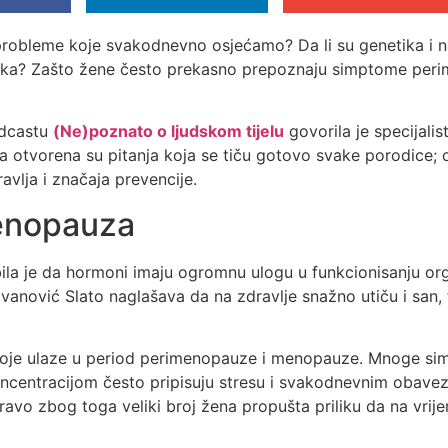
robleme koje svakodnevno osjećamo? Da li su genetika i nas
vika? Zašto žene često prekasno prepoznaju simptome per
odcastu
(Ne)poznato o ljudskom tijelu
govorila je specijalis
 otvorena su pitanja koja se tiču gotovo svake porodice; od 
avlja i značaja prevencije.
enopauza
ila je da hormoni imaju ogromnu ulogu u funkcionisanju org
anović Slato naglašava da na zdravlje snažno utiču i san, 
oje ulaze u period perimenopauze i menopauze. Mnoge si
oncentracijom često pripisuju stresu i svakodnevnim obave
avo zbog toga veliki broj žena propušta priliku da na vrij