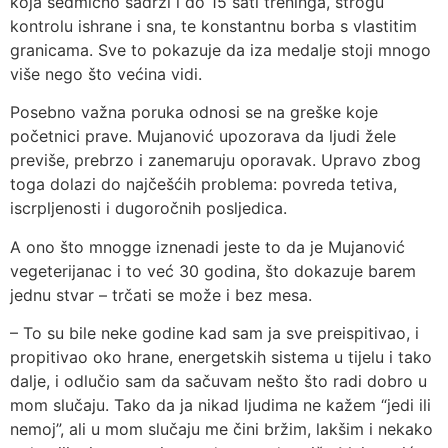
koja sedmično sadrži i do 15 sati treninga, strogu
kontrolu ishrane i sna, te konstantnu borba s vlastitim
granicama. Sve to pokazuje da iza medalje stoji mnogo
više nego što većina vidi.
Posebno važna poruka odnosi se na greške koje
početnici prave. Mujanović upozorava da ljudi žele
previše, prebrzo i zanemaruju oporavak. Upravo zbog
toga dolazi do najčešćih problema: povreda tetiva,
iscrpljenosti i dugoročnih posljedica.
A ono što mnogge iznenadi jeste to da je Mujanović
vegeterijanac i to već 30 godina, što dokazuje barem
jednu stvar – trčati se može i bez mesa.
– To su bile neke godine kad sam ja sve preispitivao, i
propitivao oko hrane, energetskih sistema u tijelu i tako
dalje, i odlučio sam da sačuvam nešto što radi dobro u
mom slučaju. Tako da ja nikad ljudima ne kažem “jedi ili
nemoj”, ali u mom slučaju me čini bržim, lakšim i nekako