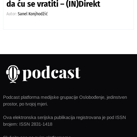
da ću se vratiti – (IN)Direkt
Autor:
Sanel Konjhodžić
Podcast platforma medijske grupacije Oslobođenje, jedinstven
prostor, po tvojoj mjeri.
Ova elektronska serijska publikacija registrovana je pod ISSN
brojem: ISSN 2831-1418