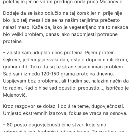
poletnijim jer ne varim predugo onda priča Mujanović.
Dodaje da se lako odlučio na taj korak jer ni prije nije
bio ljubitelj mesa i da se na našim tanjirima prečesto
nalazi meso. Kaže da, iako je vegeterijancima to nekada
bio veliki problem, danas lako nadomjesti potrebne
proteine.
– Zaista sam uduplao unos proteina. Pijem protein
šejkove, jedem jaja svaki dan, ostalo dopunim mlijekom,
grahom itd. Tako da sq te strane nisam imao problem.
Sad sam između 120-150 grama proteina dnevno.
Uspijevam bez problema, ali trudim se, nalazim način da
to radim. Kad bih se sad opustio, prepustio…, ispričao je
Mujanović.
Kroz razgovor se dolazi i do šire teme, dugovječnosti.
Umjesto ekstremnih izazova, fokus se vraća na osnove.
– 80 posto dugovječnosti čine stvari koje smo
zaboravili: san, kretanje i zdrava hrana. To su stvari za