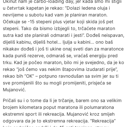
Ukinut nam je carbo-loading day, jer kada smo mi stigli
u četvrtak kapetan je rekao: “Dolazi ledena oluja i
nevrijeme u subotu kad vam je planiran maraton.
Očekuje se -15 stepeni plus vjetar koji skida još pet
stepeni. Tako da bismo izbjegli to, trčaćete maraton
sutra kad ste planirali odmarati i jesti”. Dođeš neispavan,
dijeliš kabinu, dijeliš hotel… ljulja u kabini… ono baš
nikakav dođeš i još ti ukine onaj sveti dan za maratonce
kada puniš rezerve, odmaraš se, vraćaš energiju pred
trku. Kad je počeo maraton, bilo mi je svejedno, da je ko
rekao “još ćemo vas nekim štapovima izudarati prije”,
rekao bih “OK” – potpuno ravnodušan sa svim jer su ti
sve promijenili što su mogli promijeniti, prisjeća se
Mujanović.
Pričali su i o tome da li je trčanje, barem ono sa velikim
brojem kilometara poput maratona ili polumaratona
ekstremni sport ili rekreacija. Mujanović kroz smijeh
odgovara da je to ekstremna rekreacija. “Rekreacija”