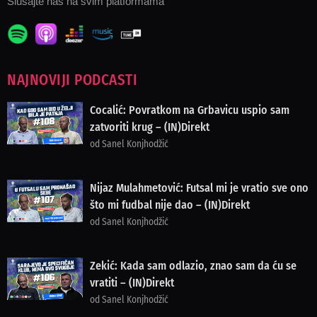
Slušajte nas na svim platformama
NAJNOVIJI PODCASTI
Cocalić: Povratkom na Grbavicu uspio sam
zatvoriti krug – (IN)Direkt
od Sanel Konjhodžić
Nijaz Mulahmetović: Futsal mi je vratio sve ono
što mi fudbal nije dao – (IN)Direkt
od Sanel Konjhodžić
Zekić: Kada sam odlazio, znao sam da ću se
vratiti – (IN)Direkt
od Sanel Konjhodžić