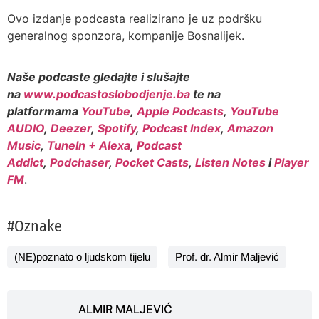
Ovo izdanje podcasta realizirano je uz podršku
generalnog sponzora, kompanije Bosnalijek.
Naše podcaste gledajte i slušajte
na
www.podcastoslobodjenje.ba
te na
platformama
YouTube
,
Apple Podcasts
,
YouTube
AUDIO
,
Deezer
,
Spotify
,
Podcast Index
,
Amazon
Music
,
TuneIn + Alexa
,
Podcast
Addict
,
Podchaser
,
Pocket Casts
,
Listen Notes
i
Player
FM
.
#Oznake
(NE)poznato o ljudskom tijelu
Prof. dr. Almir Maljević
ALMIR MALJEVIĆ