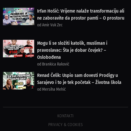
Irfan Hošić: Vrijeme nalaže transformaciju ali
ne zaboravite da prostor pamti – O prostoru
od Amir Vuk Zec
Mogu li se složiti katolik, musliman i
pravoslavac: Šta je dobar čovjek? –
Oslobođena
od Brankica Raković
Renad Čelik: Uspio sam dovesti Prodigy u
Sarajevo i to je tek početak – Životna škola
od Mersiha Mehić
KONTAKTI
PRIVACY & COOKIES