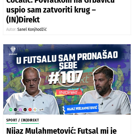
uspio sam zatvoriti krug –
(IN)Direkt
Autor:
Sanel Konjhodžić
SPORT
/
(IN)DIREKT
Nijaz Mulahmetović: Futsal mi je