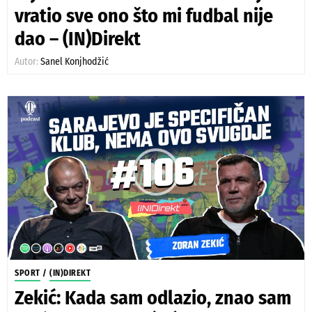
vratio sve ono što mi fudbal nije
dao – (IN)Direkt
Autor:
Sanel Konjhodžić
SPORT
/
(IN)DIREKT
Zekić: Kada sam odlazio, znao sam