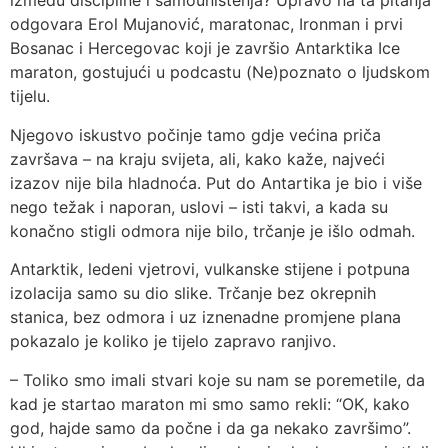
između discipline i samouništenja? Upravo na ta pitanja
odgovara Erol Mujanović, maratonac, Ironman i prvi
Bosanac i Hercegovac koji je završio Antarktika Ice
maraton, gostujući u podcastu (Ne)poznato o ljudskom
tijelu.
Njegovo iskustvo počinje tamo gdje većina priča
završava – na kraju svijeta, ali, kako kaže, najveći
izazov nije bila hladnoća. Put do Antartika je bio i više
nego težak i naporan, uslovi – isti takvi, a kada su
konačno stigli odmora nije bilo, trčanje je išlo odmah.
Antarktik, ledeni vjetrovi, vulkanske stijene i potpuna
izolacija samo su dio slike. Trčanje bez okrepnih
stanica, bez odmora i uz iznenadne promjene plana
pokazalo je koliko je tijelo zapravo ranjivo.
– Toliko smo imali stvari koje su nam se poremetile, da
kad je startao maraton mi smo samo rekli: “OK, kako
god, hajde samo da počne i da ga nekako završimo”.