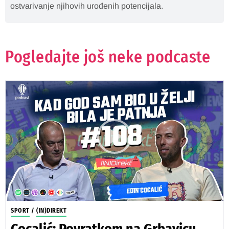
ostvarivanje njihovih urođenih potencijala.
Pogledajte još neke podcaste
SPORT
/
(IN)DIREKT
Cocalić: Povratkom na Grbavicu