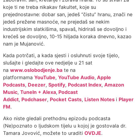
koje ti ne treba nikakav fakultet, koje su
prejednostavne: dobar san, jedeš “čistu” hranu, znači ne
jedeš prežene masnoće, ne prejedaš se nekim
industrijskim slatkišima, spavaš, hidriraš se dovoljno i
krećeš se dovoljno, 10-15 hiljada koraka dnevno, kazao
nam je Mujanović.
Kada potrčati, a kada sjesti i osluhnuti svoje tijelo,
slušajte i gledajte ove nedjelje u 21 sat
na
www.oslobodjenje.ba
te na
platformama
YouTube
,
YouTube Audio
,
Apple
Podcasts
,
Deezer
,
Spotify
,
Podcast Index
,
Amazon
Music
,
TuneIn + Alexa
,
Podcast
Addict
,
Podchaser
,
Pocket
Casts
,
Listen Notes
i
Player
FM
.
Ako niste gledali prethodnu epizodu podcasta
(Ne)poznato o ljudskom tijelu u kojoj je gostovala dr.
Tamara Jovović, možete to uraditi
OVDJE
.