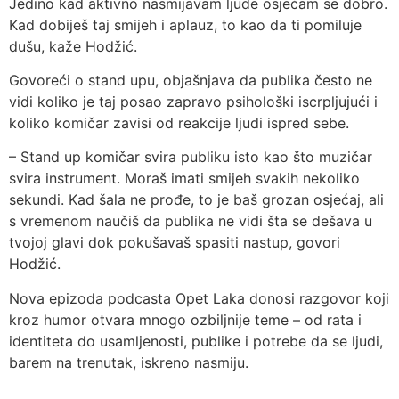
Jedino kad aktivno nasmijavam ljude osjećam se dobro.
Kad dobiješ taj smijeh i aplauz, to kao da ti pomiluje
dušu, kaže Hodžić.
Govoreći o stand upu, objašnjava da publika često ne
vidi koliko je taj posao zapravo psihološki iscrpljujući i
koliko komičar zavisi od reakcije ljudi ispred sebe.
– Stand up komičar svira publiku isto kao što muzičar
svira instrument. Moraš imati smijeh svakih nekoliko
sekundi. Kad šala ne prođe, to je baš grozan osjećaj, ali
s vremenom naučiš da publika ne vidi šta se dešava u
tvojoj glavi dok pokušavaš spasiti nastup, govori
Hodžić.
Nova epizoda podcasta Opet Laka donosi razgovor koji
kroz humor otvara mnogo ozbiljnije teme – od rata i
identiteta do usamljenosti, publike i potrebe da se ljudi,
barem na trenutak, iskreno nasmiju.