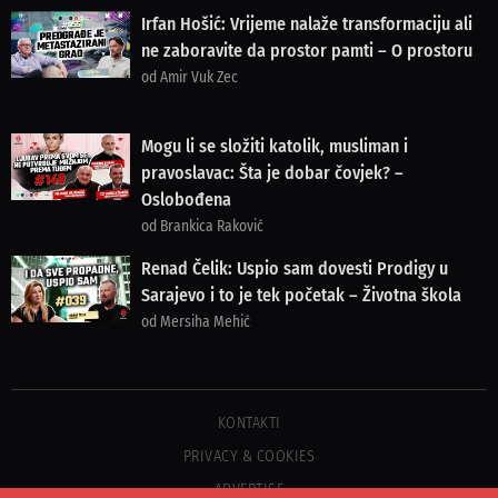
Irfan Hošić: Vrijeme nalaže transformaciju ali
ne zaboravite da prostor pamti – O prostoru
od Amir Vuk Zec
Mogu li se složiti katolik, musliman i
pravoslavac: Šta je dobar čovjek? –
Oslobođena
od Brankica Raković
Renad Čelik: Uspio sam dovesti Prodigy u
Sarajevo i to je tek početak – Životna škola
od Mersiha Mehić
KONTAKTI
PRIVACY & COOKIES
ADVERTISE