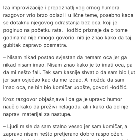
Iza improvizacije i prepoznatljivog crnog humora,
razgovor vrlo brzo odlazi i u lične teme, posebno kada
se dotaknu njegovog odrastanja bez oca, koji je
poginuo na početku rata. Hodžić priznaje da o tome
godinama nije mnogo govorio, niti je znao kako da taj
gubitak zapravo posmatra.
– Nisam nikad postao svjestan da nemam oca jer ga
nikad nisam imao. Nisam znao kako je to imati oca, pa
da mi nešto fali. Tek sam kasnije shvatio da sam bio ljut
jer sam osjećao kao da me izdao. A možda da sam
imao oca, ne bih bio komičar uopšte, govori Hodžić.
Kroz razgovor objašnjava i da ga je upravo humor
naučio kako da preživi nelagodu, ali i kako da od nje
napravi materijal za nastupe.
– Ljudi misle da sam stalno veseo jer sam komičar, a
zapravo nisam nešto pretjerano dobro raspoložen.