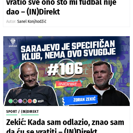
vratio sve ono što mi fudbal nije
dao – (IN)Direkt
Autor:
Sanel Konjhodžić
SPORT
/
(IN)DIREKT
Zekić: Kada sam odlazio, znao sam
da ću se vratiti – (IN)Direkt