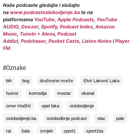
Naše podcaste gledajte i slušajte
na
www.podcastoslobodjenje.ba
te na
platformama
YouTube
,
Apple Podcasts
,
YouTube
AUDIO
,
Deezer
,
Spotify
,
Podcast Index
,
Amazon
Music
,
TuneIn + Alexa
,
Podcast
Addict
,
Podchaser
,
Pocket Casts
,
Listen Notes
i
Player
FM
.
#Oznake
bih
bog
društvene mreže
Elvir Laković Laka
humor
komedija
mostar
okanal
omer Hodžić
opet laka
oslobodjenje
oslobodjenje.ba
oslobođenje podcast
otac
pale
rat
šala
smijeh
sport1
sport1ba