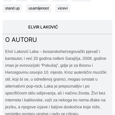
stand up
usamljenost
vicevi
ELVIR LAKOVIĆ
O AUTORU
Elvir Laković Laka – bosanskohercegovački pjevač i
kantautor, i već 20 godina rođeni Sarajlija. 2008. godine
imao je evrovizijski “Pokušaj”, gdje je za Bosnu i
Hercegovinu osvojio 10. mjesto. Kroz autentični muzički
stil, koji bi se, u određenoj granici, mogao svrstati u
alternativni pop-rock, Laka je prepoznatljiv i po
specifičnom stilu odijevanja, ali i načinu života. Živi bez
interneta i kablovske, važi za nekoga ko nema dlake na
jeziku, a njegove izjave i šaljive doskočice koje niže,
nerijetko postaju viralne i rado se citiraju.