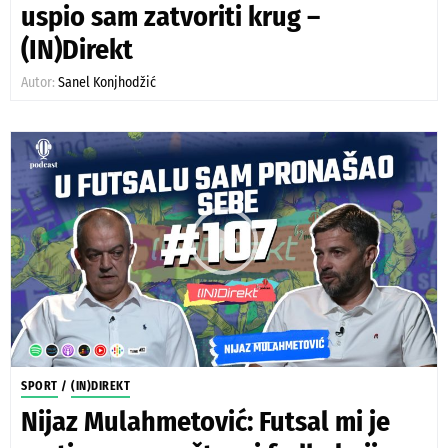
uspio sam zatvoriti krug –
(IN)Direkt
Autor:
Sanel Konjhodžić
SPORT
/
(IN)DIREKT
Nijaz Mulahmetović: Futsal mi je