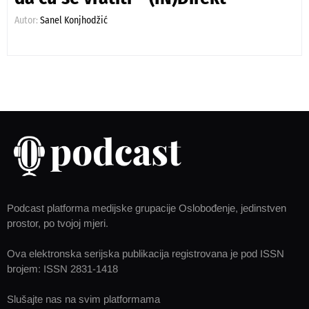
Autor:
Sanel Konjhodžić
Podcast platforma medijske grupacije Oslobođenje, jedinstven
prostor, po tvojoj mjeri.
Ova elektronska serijska publikacija registrovana je pod ISSN
brojem: ISSN 2831-1418
Slušajte nas na svim platformama