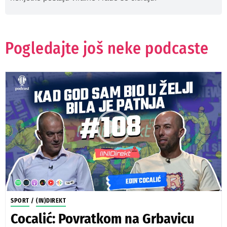
Pogledajte još neke podcaste
SPORT
/
(IN)DIREKT
Cocalić: Povratkom na Grbavicu