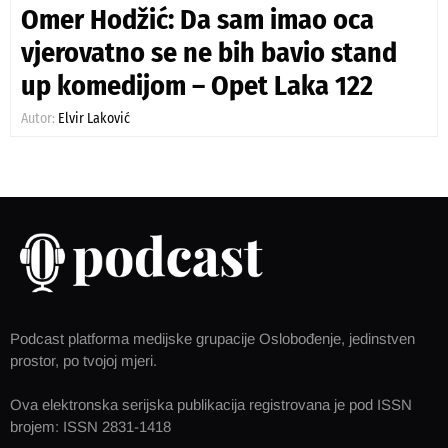
Omer Hodžić: Da sam imao oca
vjerovatno se ne bih bavio stand
up komedijom – Opet Laka 122
Autor:
Elvir Laković
Podcast platforma medijske grupacije Oslobođenje, jedinstven
prostor, po tvojoj mjeri.
Ova elektronska serijska publikacija registrovana je pod ISSN
brojem: ISSN 2831-1418