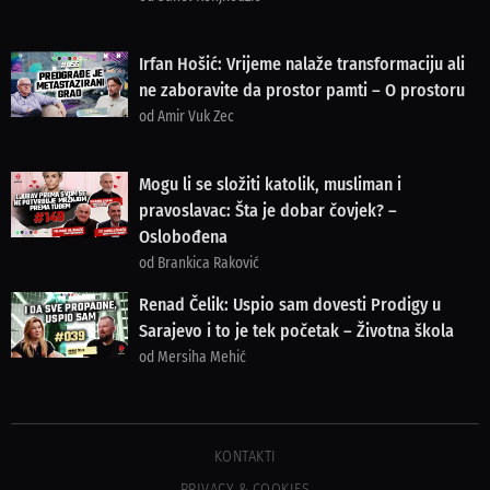
Irfan Hošić: Vrijeme nalaže transformaciju ali
ne zaboravite da prostor pamti – O prostoru
od Amir Vuk Zec
Mogu li se složiti katolik, musliman i
pravoslavac: Šta je dobar čovjek? –
Oslobođena
od Brankica Raković
Renad Čelik: Uspio sam dovesti Prodigy u
Sarajevo i to je tek početak – Životna škola
od Mersiha Mehić
KONTAKTI
PRIVACY & COOKIES