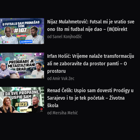
Nijaz Mulahmetović: Futsal mi je vratio sve
ono što mi fudbal nije dao – (IN)Direkt
od Sanel Konjhodžić
Irfan Hošić: Vrijeme nalaže transformaciju
ali ne zaboravite da prostor pamti – O
prostoru
od Amir Vuk Zec
Renad Čelik: Uspio sam dovesti Prodigy u
Sarajevo i to je tek početak – Životna
škola
od Mersiha Mehić