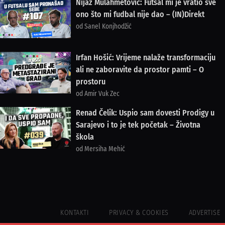
Nijaz Mulahmetović: Futsal mi je vratio sve
ono što mi fudbal nije dao – (IN)Direkt
od Sanel Konjhodžić
Irfan Hošić: Vrijeme nalaže transformaciju
ali ne zaboravite da prostor pamti – O
prostoru
od Amir Vuk Zec
Renad Čelik: Uspio sam dovesti Prodigy u
Sarajevo i to je tek početak – Životna
škola
od Mersiha Mehić
KONTAKTI
PRIVACY & COOKIES
ADVERTISE