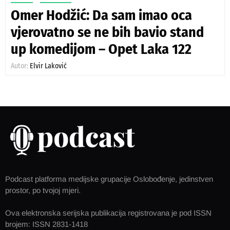
Omer Hodžić: Da sam imao oca
vjerovatno se ne bih bavio stand
up komedijom – Opet Laka 122
Autor:
Elvir Laković
Podcast platforma medijske grupacije Oslobođenje, jedinstven
prostor, po tvojoj mjeri.
Ova elektronska serijska publikacija registrovana je pod ISSN
brojem: ISSN 2831-1418