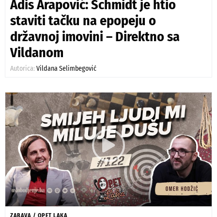
Adis Arapović: Schmidt je htio
staviti tačku na epopeju o
državnoj imovini – Direktno sa
Vildanom
Autorica:
Vildana Selimbegović
ZABAVA
/
OPET LAKA