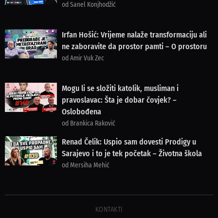
od Sanel Konjhodžić
Irfan Hošić: Vrijeme nalaže transformaciju ali
ne zaboravite da prostor pamti – O prostoru
od Amir Vuk Zec
Mogu li se složiti katolik, musliman i
pravoslavac: Šta je dobar čovjek? –
Oslobođena
od Brankica Raković
Renad Čelik: Uspio sam dovesti Prodigy u
Sarajevo i to je tek početak – Životna škola
od Mersiha Mehić
KONTAKTI