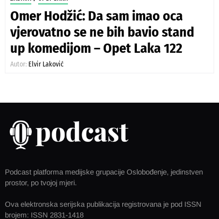
Omer Hodžić: Da sam imao oca
vjerovatno se ne bih bavio stand
up komedijom – Opet Laka 122
Autor:
Elvir Laković
Podcast platforma medijske grupacije Oslobođenje, jedinstven
prostor, po tvojoj mjeri.
Ova elektronska serijska publikacija registrovana je pod ISSN
brojem: ISSN 2831-1418