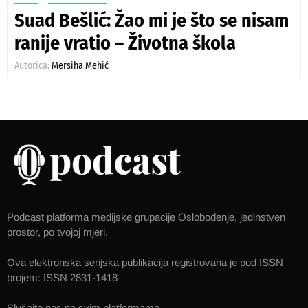
Suad Bešlić: Žao mi je što se nisam
ranije vratio – Životna škola
Autorica:
Mersiha Mehić
Podcast platforma medijske grupacije Oslobođenje, jedinstven
prostor, po tvojoj mjeri.
Ova elektronska serijska publikacija registrovana je pod ISSN
brojem: ISSN 2831-1418
Slušajte nas na svim platformama