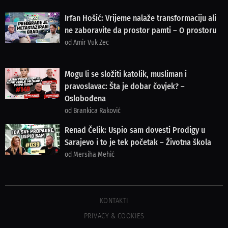
Irfan Hošić: Vrijeme nalaže transformaciju ali
ne zaboravite da prostor pamti – O prostoru
od Amir Vuk Zec
Mogu li se složiti katolik, musliman i
pravoslavac: Šta je dobar čovjek? –
Oslobođena
od Brankica Raković
Renad Čelik: Uspio sam dovesti Prodigy u
Sarajevo i to je tek početak – Životna škola
od Mersiha Mehić
KONTAKTI
PRIVACY & COOKIES