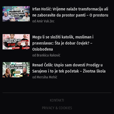
Irfan Hošić: Vrijeme nalaže transformaciju ali
ne zaboravite da prostor pamti – O prostoru
od Amir Vuk Zec
Mogu li se složiti katolik, musliman i
pravoslavac: Šta je dobar čovjek? –
Oslobođena
od Brankica Raković
Renad Čelik: Uspio sam dovesti Prodigy u
Sarajevo i to je tek početak – Životna škola
od Mersiha Mehić
KONTAKTI
PRIVACY & COOKIES