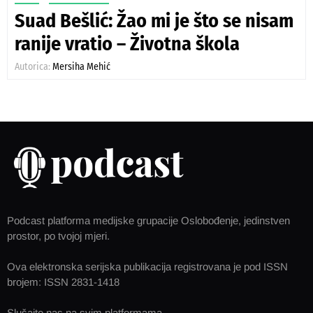
Suad Bešlić: Žao mi je što se nisam
ranije vratio – Životna škola
Autorica:
Mersiha Mehić
Podcast platforma medijske grupacije Oslobođenje, jedinstven
prostor, po tvojoj mjeri.
Ova elektronska serijska publikacija registrovana je pod ISSN
brojem: ISSN 2831-1418
Slušajte nas na svim platformama