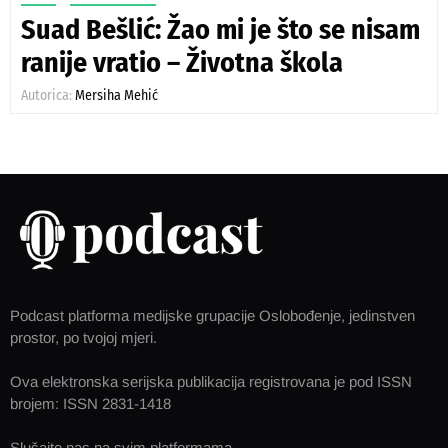
Suad Bešlić: Žao mi je što se nisam
ranije vratio – Životna škola
Autorica:
Mersiha Mehić
Podcast platforma medijske grupacije Oslobođenje, jedinstven
prostor, po tvojoj mjeri.
Ova elektronska serijska publikacija registrovana je pod ISSN
brojem: ISSN 2831-1418
Slušajte nas na svim platformama