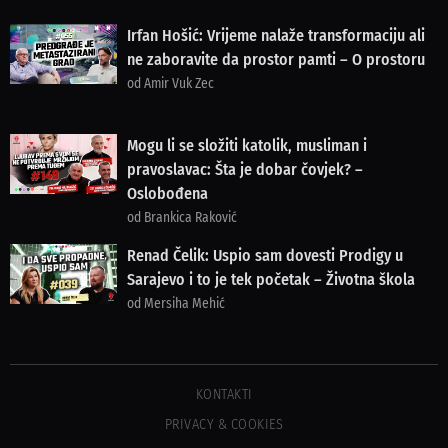
Irfan Hošić: Vrijeme nalaže transformaciju ali
ne zaboravite da prostor pamti – O prostoru
od Amir Vuk Zec
Mogu li se složiti katolik, musliman i
pravoslavac: Šta je dobar čovjek? –
Oslobođena
od Brankica Raković
Renad Čelik: Uspio sam dovesti Prodigy u
Sarajevo i to je tek početak – Životna škola
od Mersiha Mehić
KONTAKTI
PRIVACY & COOKIES