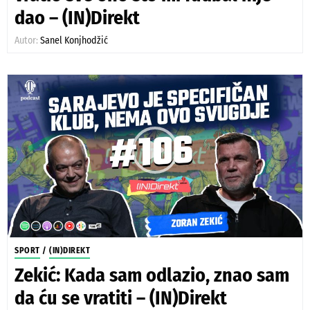
dao – (IN)Direkt
Autor:
Sanel Konjhodžić
SPORT
/
(IN)DIREKT
Zekić: Kada sam odlazio, znao sam
da ću se vratiti – (IN)Direkt