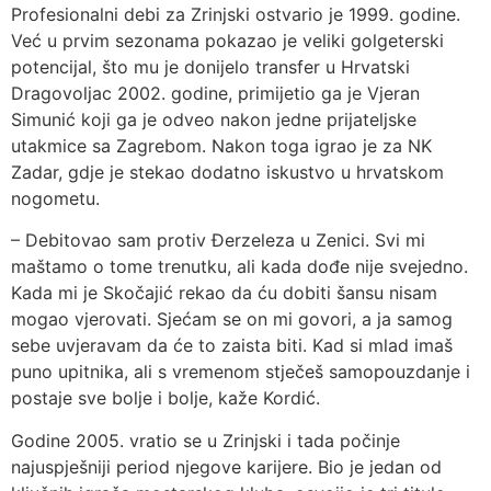
Profesionalni debi za Zrinjski ostvario je 1999. godine.
Već u prvim sezonama pokazao je veliki golgeterski
potencijal, što mu je donijelo transfer u Hrvatski
Dragovoljac 2002. godine, primijetio ga je Vjeran
Simunić koji ga je odveo nakon jedne prijateljske
utakmice sa Zagrebom. Nakon toga igrao je za NK
Zadar, gdje je stekao dodatno iskustvo u hrvatskom
nogometu.
– Debitovao sam protiv Đerzeleza u Zenici. Svi mi
maštamo o tome trenutku, ali kada dođe nije svejedno.
Kada mi je Skočajić rekao da ću dobiti šansu nisam
mogao vjerovati. Sjećam se on mi govori, a ja samog
sebe uvjeravam da će to zaista biti. Kad si mlad imaš
puno upitnika, ali s vremenom stječeš samopouzdanje i
postaje sve bolje i bolje, kaže Kordić.
Godine 2005. vratio se u Zrinjski i tada počinje
najuspješniji period njegove karijere. Bio je jedan od