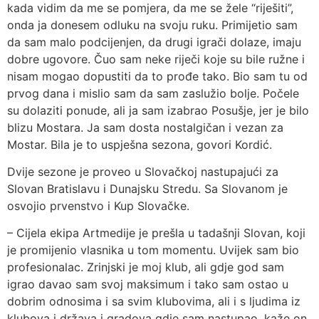
kada vidim da me se pomjera, da me se žele “riješiti”,
onda ja donesem odluku na svoju ruku. Primijetio sam
da sam malo podcijenjen, da drugi igrači dolaze, imaju
dobre ugovore. Čuo sam neke riječi koje su bile ružne i
nisam mogao dopustiti da to prođe tako. Bio sam tu od
prvog dana i mislio sam da sam zaslužio bolje. Počele
su dolaziti ponude, ali ja sam izabrao Posušje, jer je bilo
blizu Mostara. Ja sam dosta nostalgičan i vezan za
Mostar. Bila je to uspješna sezona, govori Kordić.
Dvije sezone je proveo u Slovačkoj nastupajući za
Slovan Bratislavu i Dunajsku Stredu. Sa Slovanom je
osvojio prvenstvo i Kup Slovačke.
– Cijela ekipa Artmedije je prešla u tadašnji Slovan, koji
je promijenio vlasnika u tom momentu. Uvijek sam bio
profesionalac. Zrinjski je moj klub, ali gdje god sam
igrao davao sam svoj maksimum i tako sam ostao u
dobrim odnosima i sa svim klubovima, ali i s ljudima iz
klubova i država i gradova gdje sam nastupao, kaže on.