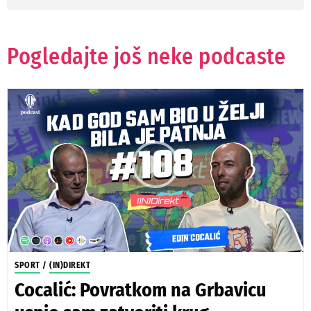
Pogledajte još neke podcaste
SPORT
/
(IN)DIREKT
Cocalić: Povratkom na Grbavicu