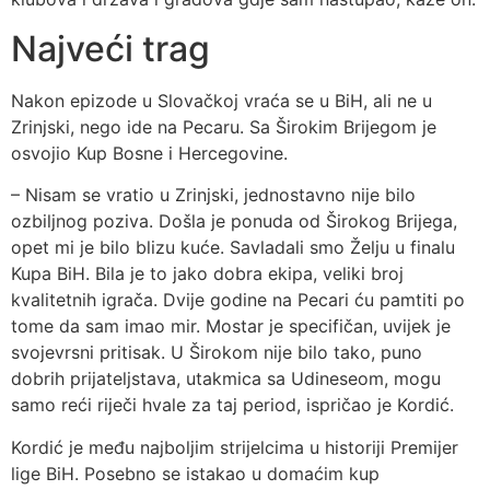
Najveći trag
Nakon epizode u Slovačkoj vraća se u BiH, ali ne u
Zrinjski, nego ide na Pecaru. Sa Širokim Brijegom je
osvojio Kup Bosne i Hercegovine.
– Nisam se vratio u Zrinjski, jednostavno nije bilo
ozbiljnog poziva. Došla je ponuda od Širokog Brijega,
opet mi je bilo blizu kuće. Savladali smo Želju u finalu
Kupa BiH. Bila je to jako dobra ekipa, veliki broj
kvalitetnih igrača. Dvije godine na Pecari ću pamtiti po
tome da sam imao mir. Mostar je specifičan, uvijek je
svojevrsni pritisak. U Širokom nije bilo tako, puno
dobrih prijateljstava, utakmica sa Udineseom, mogu
samo reći riječi hvale za taj period, ispričao je Kordić.
Kordić je među najboljim strijelcima u historiji Premijer
lige BiH. Posebno se istakao u domaćim kup