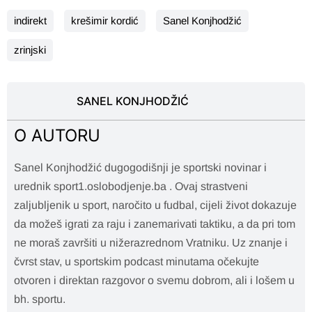
indirekt
krešimir kordić
Sanel Konjhodžić
zrinjski
SANEL KONJHODŽIĆ
O AUTORU
Sanel Konjhodžić dugogodišnji je sportski novinar i
urednik sport1.oslobodjenje.ba . Ovaj strastveni
zaljubljenik u sport, naročito u fudbal, cijeli život dokazuje
da možeš igrati za raju i zanemarivati taktiku, a da pri tom
ne moraš završiti u nižerazrednom Vratniku. Uz znanje i
čvrst stav, u sportskim podcast minutama očekujte
otvoren i direktan razgovor o svemu dobrom, ali i lošem u
bh. sportu.