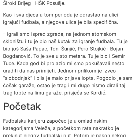
Široki Brijeg i HŠK Posušje.
Kao i sva djeca u tom periodu je odrastao na ulici
igrajući fudbala, a njegova ulica je bila specifična.
– Igrali smo ispred zgrade, na jednom atomskom
skloništu i tu je bio naš kutak za igranje fudbala. Tu je
bio još Saša Papac, Toni Šunjić, Pero Stojkić i Bojan
Bogdanović. To je sve u sto metara. Tu je bio i Semir
Tuce. Kada god bi prolazio mi smo pokušavali nešto
uraditi da nas primijeti. Jednom prilikom je izveo
“slobodnjak” i bila je malo prljava lopta. Pogodio je sami
ćošak garaže, ostao je trag i mi dugo nismo dirali taj
trag lopte na limu garaže, prisjeća se Kordić.
Početak
Fudbalsku karijeru započeo je u omladinskim
kategorijama Veleža, a početkom rata nakratko je
prekinut njegov fudbalski put. Potom je nakon nekog