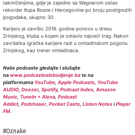
takmičenjima, gdje je zajedno sa Wagnerom ostao
rekorder Kupa Bosne i Hercegovine po broju postignutih
pogodaka, ukupno 30.
Karijeru je završio 2016. godine ponovo u dresu
Zrinjskog, kluba u kojem je ostavio najveći trag. Nakon
završetka igračke karijere radi u omladinskom pogonu
Zrinjskog, kao trener omladinaca.
Naše podcaste gledajte i slušajte
na
www.podcastoslobodjenje.ba
te na
platformama
YouTube
,
Apple Podcasts
,
YouTube
AUDIO
,
Deezer
,
Spotify
,
Podcast Index
,
Amazon
Music
,
TuneIn + Alexa
,
Podcast
Addict
,
Podchaser
,
Pocket Casts
,
Listen Notes
i
Player
FM
.
#Oznake