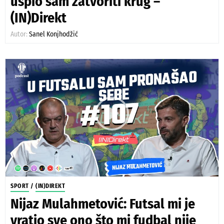
uspio sam zatvoriti krug –
(IN)Direkt
Autor:
Sanel Konjhodžić
SPORT
/
(IN)DIREKT
Nijaz Mulahmetović: Futsal mi je
vratio sve ono što mi fudbal nije