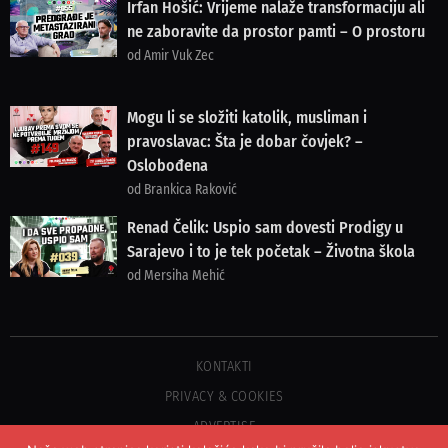
Irfan Hošić: Vrijeme nalaže transformaciju ali
ne zaboravite da prostor pamti – O prostoru
od Amir Vuk Zec
Mogu li se složiti katolik, musliman i
pravoslavac: Šta je dobar čovjek? –
Oslobođena
od Brankica Raković
Renad Čelik: Uspio sam dovesti Prodigy u
Sarajevo i to je tek početak – Životna škola
od Mersiha Mehić
KONTAKTI
PRIVACY & COOKIES
ADVERTISE