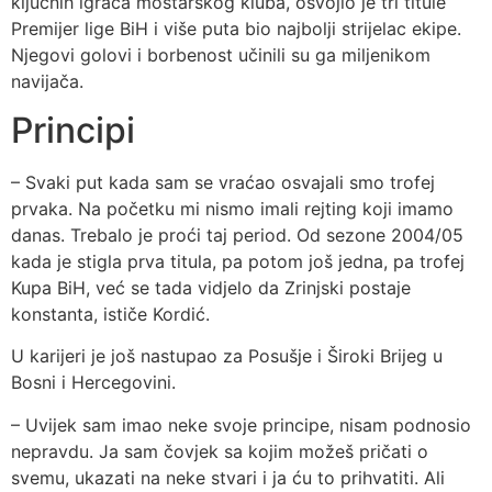
ključnih igrača mostarskog kluba, osvojio je tri titule
Premijer lige BiH i više puta bio najbolji strijelac ekipe.
Njegovi golovi i borbenost učinili su ga miljenikom
navijača.
Principi
– Svaki put kada sam se vraćao osvajali smo trofej
prvaka. Na početku mi nismo imali rejting koji imamo
danas. Trebalo je proći taj period. Od sezone 2004/05
kada je stigla prva titula, pa potom još jedna, pa trofej
Kupa BiH, već se tada vidjelo da Zrinjski postaje
konstanta, ističe Kordić.
U karijeri je još nastupao za Posušje i Široki Brijeg u
Bosni i Hercegovini.
– Uvijek sam imao neke svoje principe, nisam podnosio
nepravdu. Ja sam čovjek sa kojim možeš pričati o
svemu, ukazati na neke stvari i ja ću to prihvatiti. Ali