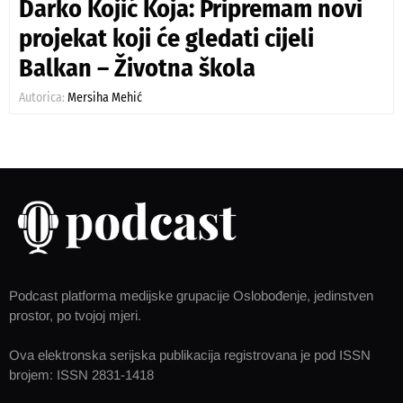
Darko Kojić Koja: Pripremam novi
projekat koji će gledati cijeli
Balkan – Životna škola
Autorica:
Mersiha Mehić
Podcast platforma medijske grupacije Oslobođenje, jedinstven
prostor, po tvojoj mjeri.
Ova elektronska serijska publikacija registrovana je pod ISSN
brojem: ISSN 2831-1418