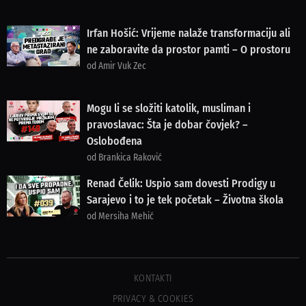
Irfan Hošić: Vrijeme nalaže transformaciju ali
ne zaboravite da prostor pamti – O prostoru
od Amir Vuk Zec
Mogu li se složiti katolik, musliman i
pravoslavac: Šta je dobar čovjek? –
Oslobođena
od Brankica Raković
Renad Čelik: Uspio sam dovesti Prodigy u
Sarajevo i to je tek početak – Životna škola
od Mersiha Mehić
KONTAKTI
PRIVACY & COOKIES