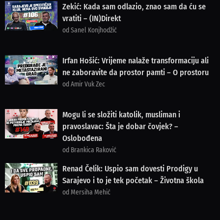
Zekić: Kada sam odlazio, znao sam da ću se
vratiti – (IN)Direkt
od Sanel Konjhodžić
Irfan Hošić: Vrijeme nalaže transformaciju ali
ne zaboravite da prostor pamti – O prostoru
od Amir Vuk Zec
Mogu li se složiti katolik, musliman i
pravoslavac: Šta je dobar čovjek? –
Oslobođena
od Brankica Raković
Renad Čelik: Uspio sam dovesti Prodigy u
Sarajevo i to je tek početak – Životna škola
od Mersiha Mehić