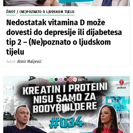
ŽIVOT
/
(NE)POZNATO O LJUDSKOM TIJELU
Nedostatak vitamina D može
dovesti do depresije ili dijabetesa
tip 2 – (Ne)poznato o ljudskom
tijelu
Autor:
Almir Maljević