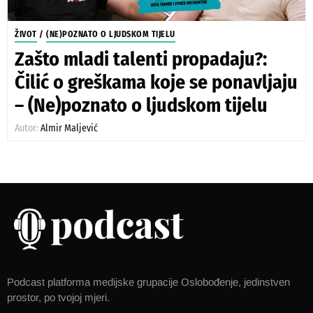
ŽIVOT
/
(NE)POZNATO O LJUDSKOM TIJELU
Zašto mladi talenti propadaju?:
Čilić o greškama koje se ponavljaju
– (Ne)poznato o ljudskom tijelu
Autor:
Almir Maljević
Podcast platforma medijske grupacije Oslobođenje, jedinstven
prostor, po tvojoj mjeri.