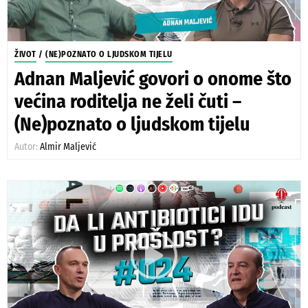
ŽIVOT
/
(NE)POZNATO O LJUDSKOM TIJELU
Adnan Maljević govori o onome što
većina roditelja ne želi čuti –
(Ne)poznato o ljudskom tijelu
Autor:
Almir Maljević