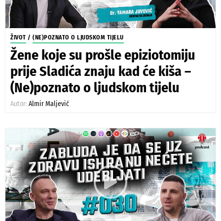
ŽIVOT
/
(NE)POZNATO O LJUDSKOM TIJELU
Žene koje su prošle epiziotomiju
prije Sladića znaju kad će kiša –
(Ne)poznato o ljudskom tijelu
Autor:
Almir Maljević