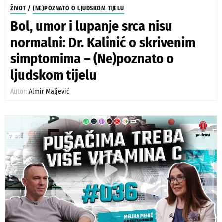
ŽIVOT
/
(NE)POZNATO O LJUDSKOM TIJELU
Bol, umor i lupanje srca nisu
normalni: Dr. Kalinić o skrivenim
simptomima – (Ne)poznato o
ljudskom tijelu
Autor:
Almir Maljević