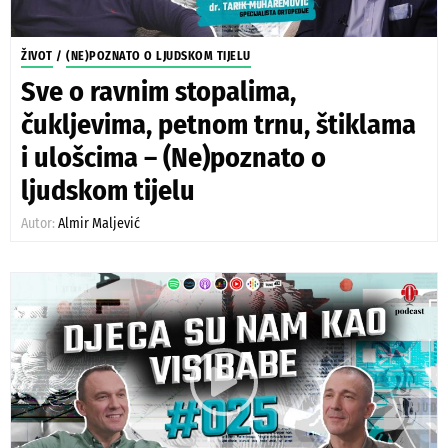
ŽIVOT
/
(NE)POZNATO O LJUDSKOM TIJELU
Sve o ravnim stopalima,
čukljevima, petnom trnu, štiklama
i ulošcima – (Ne)poznato o
ljudskom tijelu
Autor:
Almir Maljević