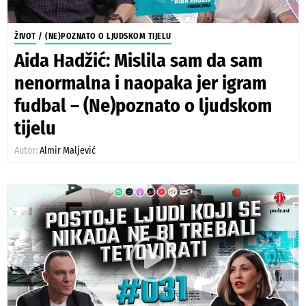
ŽIVOT
/
(NE)POZNATO O LJUDSKOM TIJELU
Aida Hadžić: Mislila sam da sam
nenormalna i naopaka jer igram
fudbal – (Ne)poznato o ljudskom
tijelu
Autor:
Almir Maljević