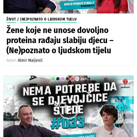
ŽIVOT
/
(NE)POZNATO O LJUDSKOM TIJELU
Žene koje ne unose dovoljno
proteina rađaju slabiju djecu –
(Ne)poznato o ljudskom tijelu
Autor:
Almir Maljević