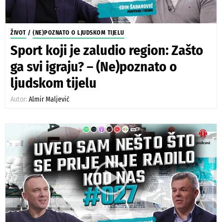
ŽIVOT
/
(NE)POZNATO O LJUDSKOM TIJELU
Sport koji je zaludio region: Zašto
ga svi igraju? – (Ne)poznato o
ljudskom tijelu
Autor:
Almir Maljević