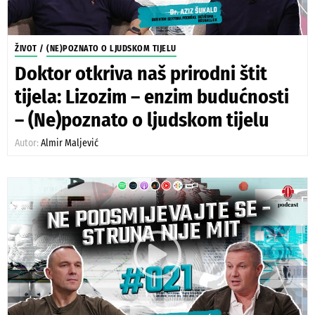
ŽIVOT
/
(NE)POZNATO O LJUDSKOM TIJELU
Doktor otkriva naš prirodni štit
tijela: Lizozim – enzim budućnosti
– (Ne)poznato o ljudskom tijelu
Autor:
Almir Maljević