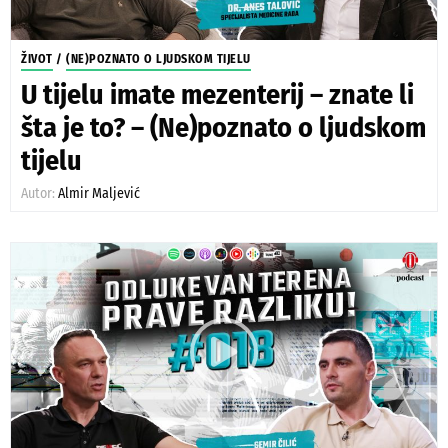
ŽIVOT
/
(NE)POZNATO O LJUDSKOM TIJELU
U tijelu imate mezenterij – znate li
šta je to? – (Ne)poznato o ljudskom
tijelu
Autor:
Almir Maljević