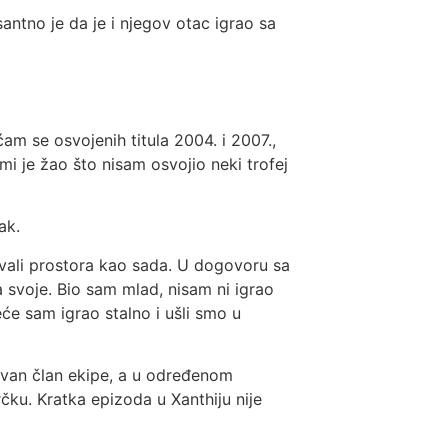
antno je da je i njegov otac igrao sa
ćam se osvojenih titula 2004. i 2007.,
mi je žao što nisam osvojio neki trofej
ak.
vali prostora kao sada. U dogovoru sa
 svoje. Bio sam mlad, nisam ni igrao
će sam igrao stalno i ušli smo u
tavan član ekipe, a u određenom
ku. Kratka epizoda u Xanthiju nije