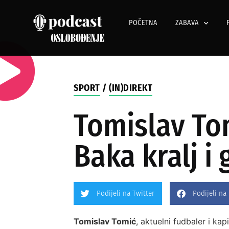
POČETNA
ZABAVA
SPORT
/
(IN)DIREKT
Tomislav Tom
Baka kralj i
Podijeli na Twitter
Podijeli na
Tomislav Tomić
, aktuelni fudbaler i ka