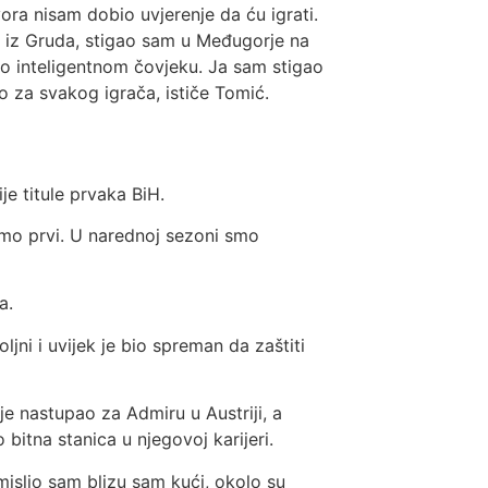
ora nisam dobio uvjerenje da ću igrati.
ka iz Gruda, stigao sam u Međugorje na
o inteligentnom čovjeku. Ja sam stigao
no za svakog igrača, ističe Tomić.
je titule prvaka BiH.
mo prvi. U narednoj sezoni smo
a.
ljni i uvijek je bio spreman da zaštiti
 je nastupao za Admiru u Austriji, a
 bitna stanica u njegovoj karijeri.
 mislio sam blizu sam kući, okolo su