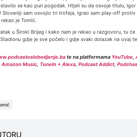
ostavilo se kao pun pogodak. Htjeli su da osvoje titulu, Igor
 Sloveniji sam osvojio tri trofeja, igrao sam play-off protiv
 rekao je Tomić.
ak u Široki Brijeg i kako nam je rekao u razgovoru, tu će i
. Stadionu gdje je sve počelo i gdje svaki dolazak na ovaj 
w.podcastoslobodjenje.ba
te na platformama
YouTube
,
,
Amazon Music
,
TuneIn + Alexa
,
Podcast Addict
,
Podchas
tomić
UTORU