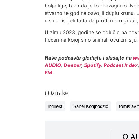
bolje lige, tako da je to rpevagnulo. Isp
stvarno te godine osvojili duplu krunu. U
nismo uspjeli tada da prođemo u grupe,
U zimu 2023. godine se odlučio na povrat
Pecari na kojoj smo snimali ovu emisiju
Naše podcaste gledajte i slušajte na
ww
AUDIO
,
Deezer
,
Spotify
,
Podcast Index
FM
.
#Oznake
indirekt
Sanel Konjhodžić
tomislav 
O A