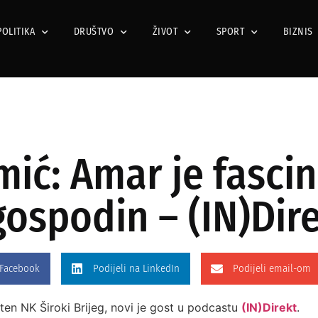
POLITIKA
DRUŠTVO
ŽIVOT
SPORT
BIZNIS
ić: Amar je fascin
 gospodin – (IN)Dir
 Facebook
Podijeli na LinkedIn
Podijeli email-om
piten NK Široki Brijeg, novi je gost u podcastu
(IN)Direkt
.