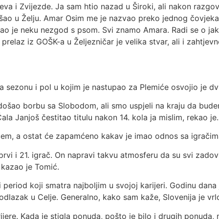
eva i Zvijezde. Ja sam htio nazad u Široki, ali nakon razgov
 otišao u Želju. Amar Osim me je nazvao preko jednog čovje
imao je neku nezgod s psom. Svi znamo Amara. Radi se o jak
prelaz iz GOŠK-a u Željezničar je velika stvar, ali i zahtjev
a sezonu i pol u kojim je nastupao za Plemiće osvojio je dvi
ošao borbu sa Slobodom, ali smo uspjeli na kraju da bude
ala Janjoš čestitao titulu nakon 14. kola ja mislim, rekao je.
vićem, a ostat će zapamćeno kakav je imao odnos sa igračim
 prvi i 21. igrač. On napravi takvu atmosferu da su svi zadovo
, kazao je Tomić.
i period koji smatra najboljim u svojoj karijeri. Godinu dana
odlazak u Celje. Generalno, kako sam kaže, Slovenija je vrlo
arijere. Kada je stigla ponuda, pošto je bilo i drugih ponuda,