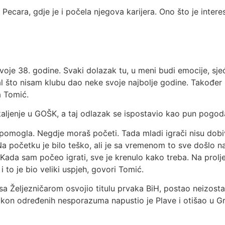
cara, gdje je i počela njegova karijera. Ono što je interes
svoje 38. godine. Svaki dolazak tu, u meni budi emocije, sje
al što nisam klubu dao neke svoje najbolje godine. Također 
ča Tomić.
kaljenje u GOŠK, a taj odlazak se ispostavio kao pun pogod
pomogla. Negdje moraš početi. Tada mladi igrači nisu dobi
 početku je bilo teško, ali je sa vremenom to sve došlo na
Kada sam počeo igrati, sve je krenulo kako treba. Na prolje
i to je bio veliki uspjeh, govori Tomić.
e sa Željezničarom osvojio titulu prvaka BiH, postao neizos
kon određenih nesporazuma napustio je Plave i otišao u Grč