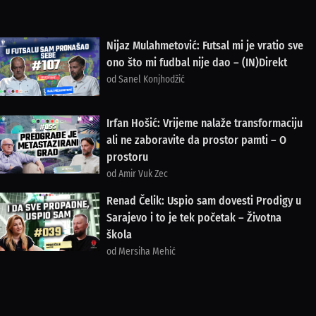
Nijaz Mulahmetović: Futsal mi je vratio sve
ono što mi fudbal nije dao – (IN)Direkt
od Sanel Konjhodžić
Irfan Hošić: Vrijeme nalaže transformaciju
ali ne zaboravite da prostor pamti – O
prostoru
od Amir Vuk Zec
Renad Čelik: Uspio sam dovesti Prodigy u
Sarajevo i to je tek početak – Životna
škola
od Mersiha Mehić