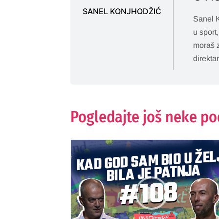
SANEL KONJHODŽIĆ
Sanel K
u sport
moraš z
direkta
Pogledajte još neke p