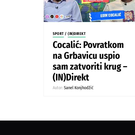
SPORT
/
(IN)DIREKT
Cocalić: Povratkom
na Grbavicu uspio
sam zatvoriti krug –
(IN)Direkt
Autor:
Sanel Konjhodžić