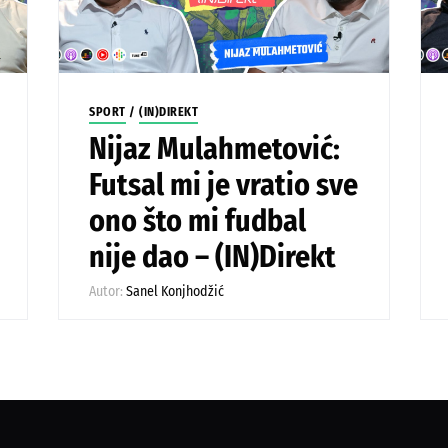
SPORT
/
(IN)DIREKT
Nijaz Mulahmetović:
Futsal mi je vratio sve
ono što mi fudbal
nije dao – (IN)Direkt
Autor:
Sanel Konjhodžić