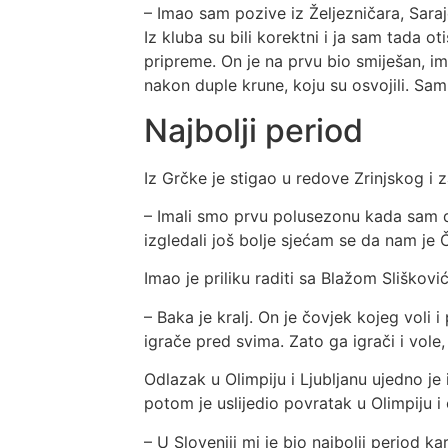
– Imao sam pozive iz Željezničara, Saraj
Iz kluba su bili korektni i ja sam tada
pripreme. On je na prvu bio smiješan, 
nakon duple krune, koju su osvojili. Sam 
Najbolji period
Iz Grčke je stigao u redove Zrinjskog i z
– Imali smo prvu polusezonu kada sam d
izgledali još bolje sjećam se da nam je Č
Imao je priliku raditi sa Blažom Sliško
– Baka je kralj. On je čovjek kojeg voli i
igrače pred svima. Zato ga igrači i vole
Odlazak u Olimpiju i Ljubljanu ujedno je 
potom je uslijedio povratak u Olimpiju i 
– U Sloveniji mi je bio najbolji period k