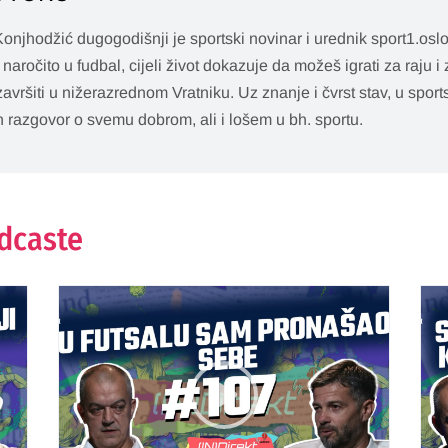
onjhodžić dugogodišnji je sportski novinar i urednik sport1.oslo
, naročito u fudbal, cijeli život dokazuje da možeš igrati za raju i
avršiti u nižerazrednom Vratniku. Uz znanje i čvrst stav, u spo
n razgovor o svemu dobrom, ali i lošem u bh. sportu.
odcaste