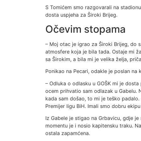
S Tomićem smo razgovarali na stadionu Pe
dosta uspjeha za Široki Brijeg.
Očevim stopama
– Moj otac je igrao za Široki Brijeg, do 
atmosfere koja je bila tada. Ostaje mi ž
sa Širokim, a bila mi je velika želja, pri
Ponikao na Pecari, odakle je poslan na 
– Odluka o odlasku u GOŠK mi je dosta 
ocem prihvatio sam odlazak u Gabelu. Na
kada sam došao, to mi je teško padalo. 
Premijer ligu BiH. Imali smo dobru ekipu 
Iz Gabele je stigao na Grbavicu, gdje j
momentu je i nosio kapitensku traku. Na
ostala zapamćena.