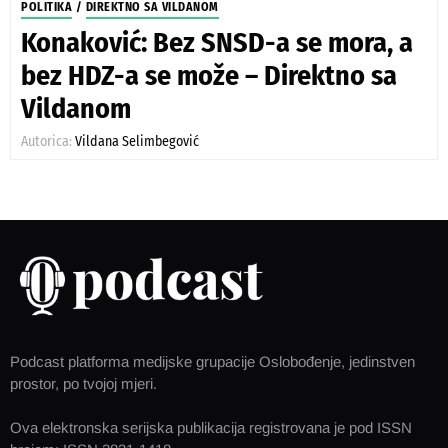
POLITIKA
/
DIREKTNO SA VILDANOM
Konaković: Bez SNSD-a se mora, a
bez HDZ-a se može – Direktno sa
Vildanom
Autorica:
Vildana Selimbegović
Podcast platforma medijske grupacije Oslobođenje, jedinstven
prostor, po tvojoj mjeri.
Ova elektronska serijska publikacija registrovana je pod ISSN