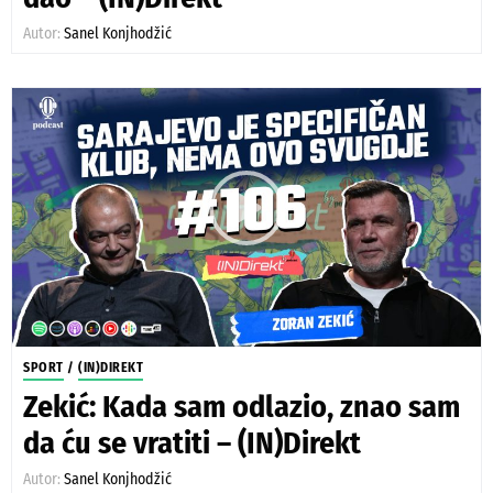
Autor:
Sanel Konjhodžić
SPORT
/
(IN)DIREKT
Zekić: Kada sam odlazio, znao sam
da ću se vratiti – (IN)Direkt
Autor:
Sanel Konjhodžić