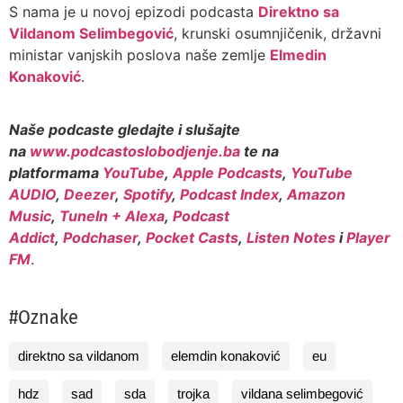
S nama je u novoj epizodi podcasta
Direktno sa
Vildanom Selimbegović
, krunski osumnjičenik, državni
ministar vanjskih poslova naše zemlje
Elmedin
Konaković
.
Naše podcaste gledajte i slušajte
na
www.podcastoslobodjenje.ba
te na
platformama
YouTube
,
Apple Podcasts
,
YouTube
AUDIO
,
Deezer
,
Spotify
,
Podcast Index
,
Amazon
Music
,
TuneIn + Alexa
,
Podcast
Addict
,
Podchaser
,
Pocket Casts
,
Listen Notes
i
Player
FM
.
#Oznake
direktno sa vildanom
elemdin konaković
eu
hdz
sad
sda
trojka
vildana selimbegović