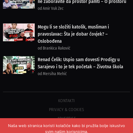
ne zaboravite da prostor pamti – O prostoru
od Amir Vuk Zec
Mogu li se složiti katolik, musliman i
pravoslavac: Šta je dobar čovjek? –
Oslobođena
od Brankica Raković
Renad Čelik: Uspio sam dovesti Prodigy u
Sarajevo i to je tek početak – Životna škola
od Mersiha Mehić
KONTAKTI
PRIVACY & COOKIES
ADVERTISE
Naša web stranica koristi kolačiće kako bi pružila bolje iskustvo
svim našim korisnicima.
©2023 COPYRIGHT OSLOBOĐENJE - SVA PRAVA PRIDRŽANA