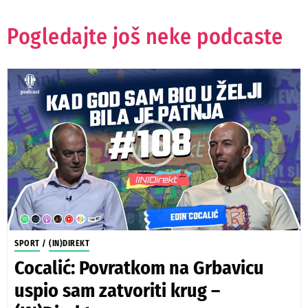
Pogledajte još neke podcaste
SPORT
/
(IN)DIREKT
Cocalić: Povratkom na Grbavicu
uspio sam zatvoriti krug –