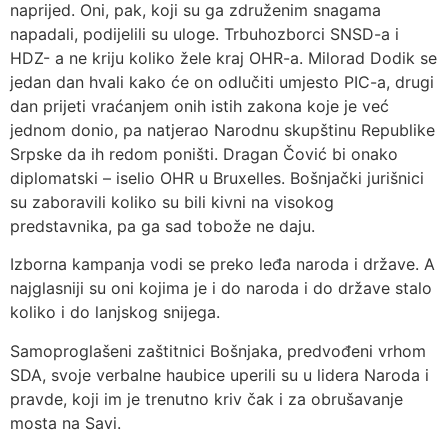
naprijed. Oni, pak, koji su ga združenim snagama
napadali, podijelili su uloge. Trbuhozborci SNSD-a i
HDZ- a ne kriju koliko žele kraj OHR-a. Milorad Dodik se
jedan dan hvali kako će on odlučiti umjesto PIC-a, drugi
dan prijeti vraćanjem onih istih zakona koje je već
jednom donio, pa natjerao Narodnu skupštinu Republike
Srpske da ih redom poništi. Dragan Čović bi onako
diplomatski – iselio OHR u Bruxelles. Bošnjački jurišnici
su zaboravili koliko su bili kivni na visokog
predstavnika, pa ga sad tobože ne daju.
Izborna kampanja vodi se preko leđa naroda i države. A
najglasniji su oni kojima je i do naroda i do države stalo
koliko i do lanjskog snijega.
Samoproglašeni zaštitnici Bošnjaka, predvođeni vrhom
SDA, svoje verbalne haubice uperili su u lidera Naroda i
pravde, koji im je trenutno kriv čak i za obrušavanje
mosta na Savi.