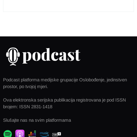
Podcast platforma medijske grupacije Oslobođenje, jedinstven
prostor, po tvojoj mjeri.
Ova elektronska serijska publikacija registrovana je pod ISSN
brojem: ISSN 2831-1418
Slušajte nas na svim platformama