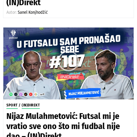
(IN)Direkt
Autor:
Sanel Konjhodžić
SPORT
/
(IN)DIREKT
Nijaz Mulahmetović: Futsal mi je
vratio sve ono što mi fudbal nije
dao – (IN)Direkt