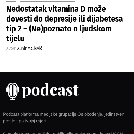
Nedostatak vitamina D može
dovesti do depresije ili dijabetesa
tip 2 – (Ne)poznato o ljudskom
tijelu
Autor:
Almir Maljević
Podcast platforma medijske grupacije Oslobođenje, jedinstven
prostor, po tvojoj mjeri.
Ova elektronska serijska publikacija registrovana je pod ISSN