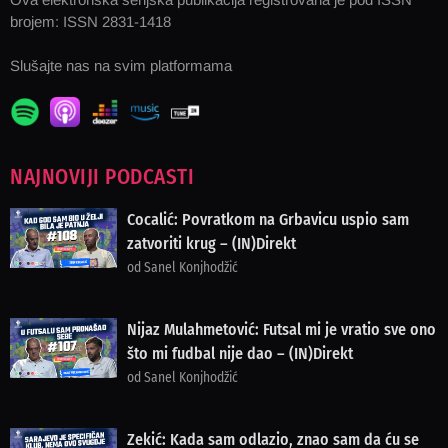
brojem: ISSN 2831-1418
Slušajte nas na svim platformama
NAJNOVIJI PODCASTI
Cocalić: Povratkom na Grbavicu uspio sam
zatvoriti krug – (IN)Direkt
od Sanel Konjhodžić
Nijaz Mulahmetović: Futsal mi je vratio sve ono
što mi fudbal nije dao – (IN)Direkt
od Sanel Konjhodžić
Zekić: Kada sam odlazio, znao sam da ću se