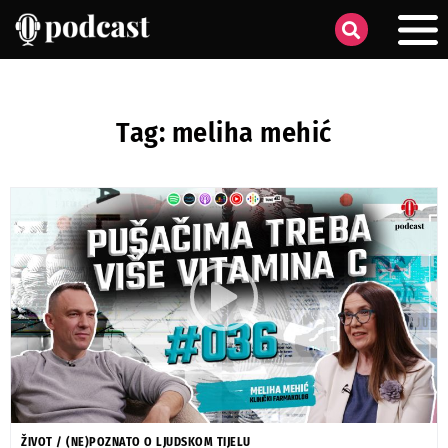
Tag: meliha mehić
ŽIVOT
/
(NE)POZNATO O LJUDSKOM TIJELU