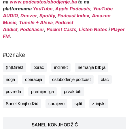
na
www.podcastoslobodjenje.ba
te na
platformama
YouTube
,
Apple Podcasts
,
YouTube
AUDIO
,
Deezer
,
Spotify
,
Podcast Index
,
Amazon
Music
,
TuneIn + Alexa
,
Podcast
Addict
,
Podchaser
,
Pocket Casts
,
Listen Notes
i
Player
FM
.
#Oznake
(In)Direkt
borac
indirekt
nemanja bilbija
noga
operacija
oslobođenje podcast
otac
povreda
premijer liga
prvak bih
Sanel Konjhodžić
sarajevo
split
zrinjski
SANEL KONJHODŽIĆ