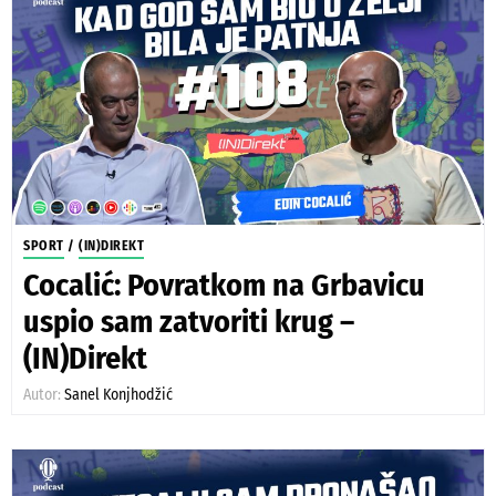
SPORT
/
(IN)DIREKT
Cocalić: Povratkom na Grbavicu
uspio sam zatvoriti krug –
(IN)Direkt
Autor:
Sanel Konjhodžić