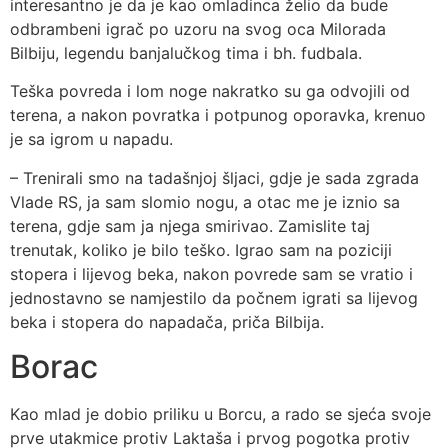
interesantno je da je kao omladinca želio da bude
odbrambeni igrač po uzoru na svog oca Milorada
Bilbiju, legendu banjalučkog tima i bh. fudbala.
Teška povreda i lom noge nakratko su ga odvojili od
terena, a nakon povratka i potpunog oporavka, krenuo
je sa igrom u napadu.
– Trenirali smo na tadašnjoj šljaci, gdje je sada zgrada
Vlade RS, ja sam slomio nogu, a otac me je iznio sa
terena, gdje sam ja njega smirivao. Zamislite taj
trenutak, koliko je bilo teško. Igrao sam na poziciji
stopera i lijevog beka, nakon povrede sam se vratio i
jednostavno se namjestilo da počnem igrati sa lijevog
beka i stopera do napadača, priča Bilbija.
Borac
Kao mlad je dobio priliku u Borcu, a rado se sjeća svoje
prve utakmice protiv Laktaša i prvog pogotka protiv