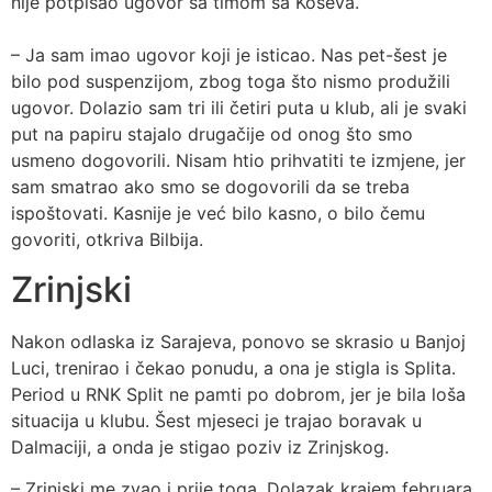
nije potpisao ugovor sa timom sa Koševa.
– Ja sam imao ugovor koji je isticao. Nas pet-šest je
bilo pod suspenzijom, zbog toga što nismo produžili
ugovor. Dolazio sam tri ili četiri puta u klub, ali je svaki
put na papiru stajalo drugačije od onog što smo
usmeno dogovorili. Nisam htio prihvatiti te izmjene, jer
sam smatrao ako smo se dogovorili da se treba
ispoštovati. Kasnije je već bilo kasno, o bilo čemu
govoriti, otkriva Bilbija.
Zrinjski
Nakon odlaska iz Sarajeva, ponovo se skrasio u Banjoj
Luci, trenirao i čekao ponudu, a ona je stigla is Splita.
Period u RNK Split ne pamti po dobrom, jer je bila loša
situacija u klubu. Šest mjeseci je trajao boravak u
Dalmaciji, a onda je stigao poziv iz Zrinjskog.
– Zrinjski me zvao i prije toga. Dolazak krajem februara,