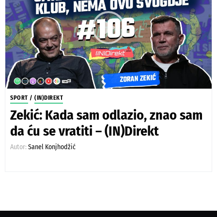
SPORT
/
(IN)DIREKT
Zekić: Kada sam odlazio, znao sam
da ću se vratiti – (IN)Direkt
Autor:
Sanel Konjhodžić