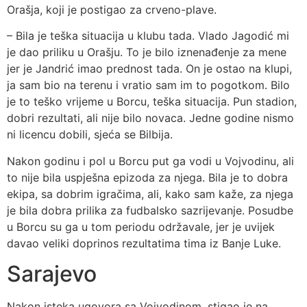
Orašja, koji je postigao za crveno-plave.
– Bila je teška situacija u klubu tada. Vlado Jagodić mi
je dao priliku u Orašju. To je bilo iznenađenje za mene
jer je Jandrić imao prednost tada. On je ostao na klupi,
ja sam bio na terenu i vratio sam im to pogotkom. Bilo
je to teško vrijeme u Borcu, teška situacija. Pun stadion,
dobri rezultati, ali nije bilo novaca. Jedne godine nismo
ni licencu dobili, sjeća se Bilbija.
Nakon godinu i pol u Borcu put ga vodi u Vojvodinu, ali
to nije bila uspješna epizoda za njega. Bila je to dobra
ekipa, sa dobrim igračima, ali, kako sam kaže, za njega
je bila dobra prilika za fudbalsko sazrijevanje. Posudbe
u Borcu su ga u tom periodu održavale, jer je uvijek
davao veliki doprinos rezultatima tima iz Banje Luke.
Sarajevo
Nakon isteka ugovora sa Vojvodinom, stigao je na