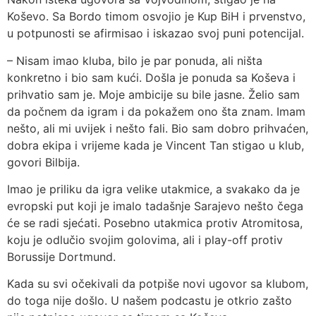
Koševo. Sa Bordo timom osvojio je Kup BiH i prvenstvo,
u potpunosti se afirmisao i iskazao svoj puni potencijal.
– Nisam imao kluba, bilo je par ponuda, ali ništa
konkretno i bio sam kući. Došla je ponuda sa Koševa i
prihvatio sam je. Moje ambicije su bile jasne. Želio sam
da počnem da igram i da pokažem ono šta znam. Imam
nešto, ali mi uvijek i nešto fali. Bio sam dobro prihvaćen,
dobra ekipa i vrijeme kada je Vincent Tan stigao u klub,
govori Bilbija.
Imao je priliku da igra velike utakmice, a svakako da je
evropski put koji je imalo tadašnje Sarajevo nešto čega
će se radi sjećati. Posebno utakmica protiv Atromitosa,
koju je odlučio svojim golovima, ali i play-off protiv
Borussije Dortmund.
Kada su svi očekivali da potpiše novi ugovor sa klubom,
do toga nije došlo. U našem podcastu je otkrio zašto