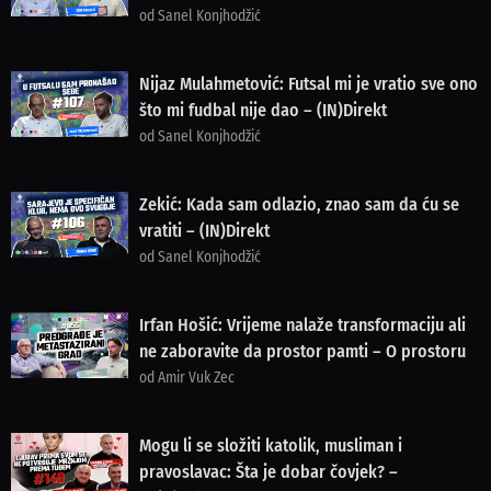
od Sanel Konjhodžić
Nijaz Mulahmetović: Futsal mi je vratio sve ono
što mi fudbal nije dao – (IN)Direkt
od Sanel Konjhodžić
Zekić: Kada sam odlazio, znao sam da ću se
vratiti – (IN)Direkt
od Sanel Konjhodžić
Irfan Hošić: Vrijeme nalaže transformaciju ali
ne zaboravite da prostor pamti – O prostoru
od Amir Vuk Zec
Mogu li se složiti katolik, musliman i
pravoslavac: Šta je dobar čovjek? –