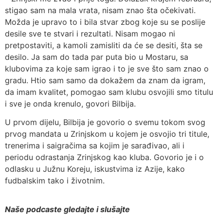
stigao sam na mala vrata, nisam znao šta očekivati.
Možda je upravo to i bila stvar zbog koje su se poslije
desile sve te stvari i rezultati. Nisam mogao ni
pretpostaviti, a kamoli zamisliti da će se desiti, šta se
desilo. Ja sam do tada par puta bio u Mostaru, sa
klubovima za koje sam igrao i to je sve što sam znao o
gradu. Htio sam samo da dokažem da znam da igram,
da imam kvalitet, pomogao sam klubu osvojili smo titulu
i sve je onda krenulo, govori Bilbija.
U prvom dijelu, Bilbija je govorio o svemu tokom svog
prvog mandata u Zrinjskom u kojem je osvojio tri titule,
trenerima i saigračima sa kojim je sarađivao, ali i
periodu odrastanja Zrinjskog kao kluba. Govorio je i o
odlasku u Južnu Koreju, iskustvima iz Azije, kako
fudbalskim tako i životnim.
Naše podcaste gledajte i slušajte