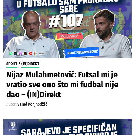
SPORT
/
(IN)DIREKT
Nijaz Mulahmetović: Futsal mi je
vratio sve ono što mi fudbal nije
dao – (IN)Direkt
Autor:
Sanel Konjhodžić