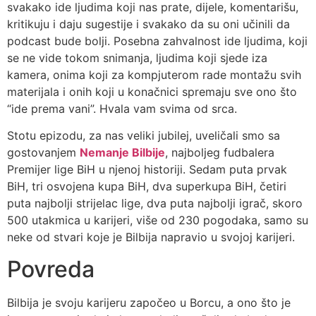
svakako ide ljudima koji nas prate, dijele, komentarišu,
kritikuju i daju sugestije i svakako da su oni učinili da
podcast bude bolji. Posebna zahvalnost ide ljudima, koji
se ne vide tokom snimanja, ljudima koji sjede iza
kamera, onima koji za kompjuterom rade montažu svih
materijala i onih koji u konačnici spremaju sve ono što
“ide prema vani”. Hvala vam svima od srca.
Stotu epizodu, za nas veliki jubilej, uveličali smo sa
gostovanjem
Nemanje Bilbije
, najboljeg fudbalera
Premijer lige BiH u njenoj historiji. Sedam puta prvak
BiH, tri osvojena kupa BiH, dva superkupa BiH, četiri
puta najbolji strijelac lige, dva puta najbolji igrač, skoro
500 utakmica u karijeri, više od 230 pogodaka, samo su
neke od stvari koje je Bilbija napravio u svojoj karijeri.
Povreda
Bilbija je svoju karijeru započeo u Borcu, a ono što je