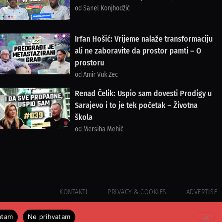
od Sanel Konjhodžić
Irfan Hošić: Vrijeme nalaže transformaciju
ali ne zaboravite da prostor pamti – O
prostoru
od Amir Vuk Zec
Renad Čelik: Uspio sam dovesti Prodigy u
Sarajevo i to je tek početak – Životna
škola
od Mersiha Mehić
KONTAKTI
PRIVACY & COOKIES
ADVERTISE
atam
Ne prihvatam