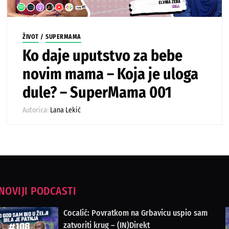
ŽIVOT
/
SUPERMAMA
Ko daje uputstvo za bebe
novim mama – Koja je uloga
dule? – SuperMama 001
Autorica:
Lana Lekić
NOVIJI PODCASTI
Cocalić: Povratkom na Grbavicu uspio sam
zatvoriti krug – (IN)Direkt