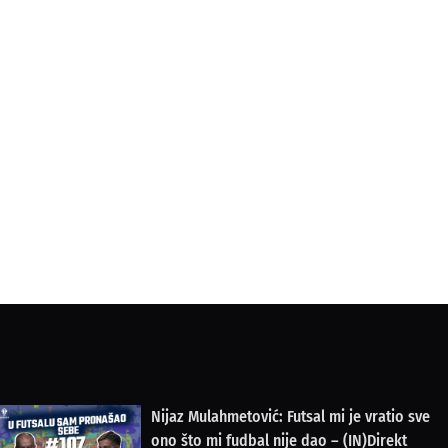
Nijaz Mulahmetović: Futsal mi je vratio sve
ono što mi fudbal nije dao – (IN)Direkt