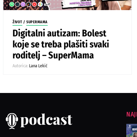
ŽIVOT
/
SUPERMAMA
Digitalni autizam: Bolest
koje se treba plašiti svaki
roditelj – SuperMama
Autorica:
Lana Lekić
NAJ