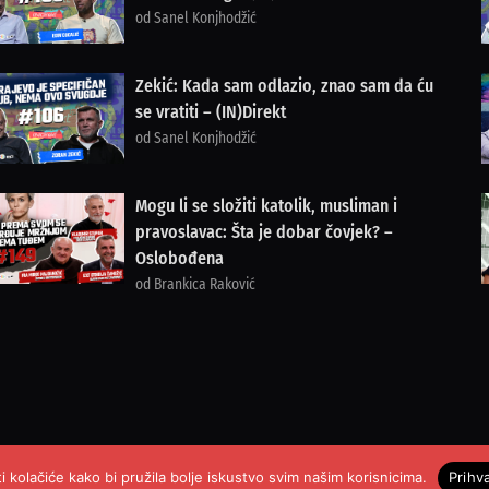
od Sanel Konjhodžić
Zekić: Kada sam odlazio, znao sam da ću
se vratiti – (IN)Direkt
od Sanel Konjhodžić
Mogu li se složiti katolik, musliman i
pravoslavac: Šta je dobar čovjek? –
Oslobođena
od Brankica Raković
i kolačiće kako bi pružila bolje iskustvo svim našim korisnicima.
Prihv