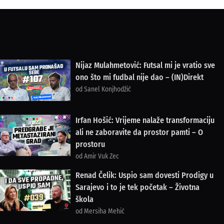
Nijaz Mulahmetović: Futsal mi je vratio sve
ono što mi fudbal nije dao – (IN)Direkt
od Sanel Konjhodžić
Irfan Hošić: Vrijeme nalaže transformaciju
ali ne zaboravite da prostor pamti – O
prostoru
od Amir Vuk Zec
Renad Čelik: Uspio sam dovesti Prodigy u
Sarajevo i to je tek početak – Životna
škola
od Mersiha Mehić