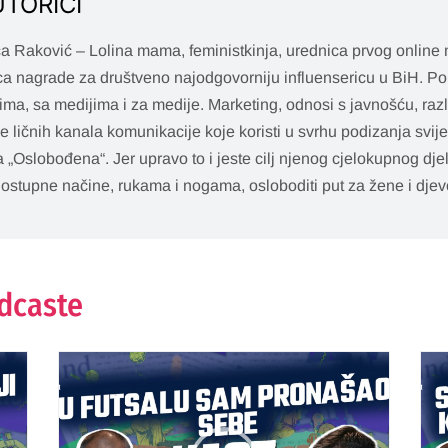
UTORICI
a Raković – Lolina mama, feministkinja, urednica prvog online
ca nagrade za društveno najodgovorniju influensericu u BiH. Pol
ima, sa medijima i za medije. Marketing, odnosi s javnošću, razl
je ličnih kanala komunikacije koje koristi u svrhu podizanja svij
a „Oslobođena“. Jer upravo to i jeste cilj njenog cjelokupnog dje
ostupne načine, rukama i nogama, osloboditi put za žene i djevo
odcaste