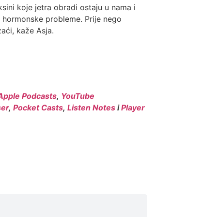
sini koje jetra obradi ostaju u nama i
e hormonske probleme. Prije nego
zaći, kaže Asja.
Apple Podcasts
,
YouTube
er
,
Pocket Casts
,
Listen Notes
i
Player