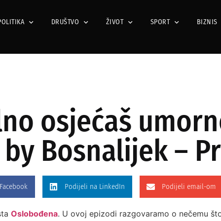
POLITIKA
DRUŠTVO
ŽIVOT
SPORT
BIZNIS
alno osjećaš umorn
y Bosnalijek – Pr
 Facebook
Podijeli na LinkedIn
Podijeli email-om
sta
Oslobođena
. U ovoj epizodi razgovaramo o nečemu što s