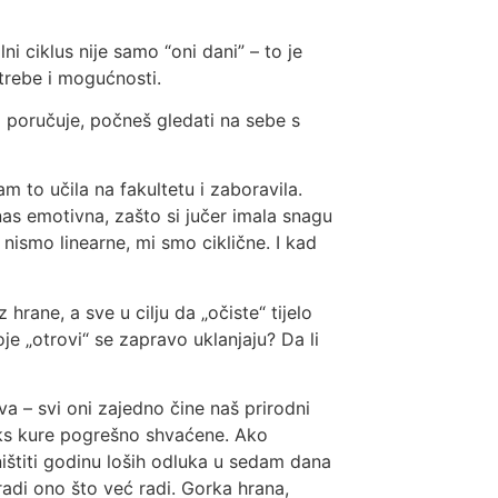
i ciklus nije samo “oni dani” – to je
otrebe i mogućnosti.
da poručuje, počneš gledati na sebe s
 to učila na fakultetu i zaboravila.
anas emotivna, zašto si jučer imala snagu
i nismo linearne, mi smo ciklične. I kad
hrane, a sve u cilju da „očiste“ tijelo
oje „otrovi“ se zapravo uklanjaju? Da li
eva – svi oni zajedno čine naš prirodni
oks kure pogrešno shvaćene. Ako
ištiti godinu loših odluka u sedam dana
 radi ono što već radi. Gorka hrana,