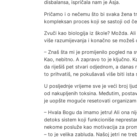
disbalansa, ispričala nam je Asja.
Pričamo i o nečemu što bi svaka žena tre
kompleksan proces koji se sastoji od čet
Zvuči kao biologija iz škole? Možda. Ali 
više razumijevanja i konačno se možeš os
– Znaš šta mi je promijenilo pogled na s
Kao, nebitno. A zapravo to je ključno. Ka
da riješiš pet stvari odjednom, a danas n
to prihvatiš, ne pokušavaš više biti ist
U posljednje vrijeme sve je veći broj lju
od nakupljenih toksina. Međutim, postavlj
je uopšte moguće resetovati organizam
– Hvala Bogu da imamo jetru! Ali ona nije 
detoks sistem koji funkcioniše nepres
nekome posluže kao motivacija za promje
– to je velika zabluda. Našoj jetri ne tr