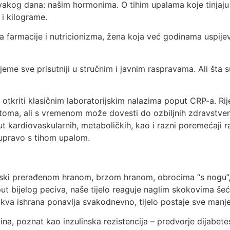
akog dana: našim hormonima. O tihim upalama koje tinjaju 
 i kilograme.
ca farmacije i nutricionizma, žena koja već godinama uspije
ijeme sve prisutniji u stručnim i javnim raspravama. Ali šta
otkriti klasičnim laboratorijskim nalazima poput CRP-a. Rije
mptoma, ali s vremenom može dovesti do ozbiljnih zdravstv
 kardiovaskularnih, metaboličkih, kao i razni poremećaji ra
e upravo s tihom upalom.
ijski prerađenom hranom, brzom hranom, obrocima “s nogu”, 
bijelog peciva, naše tijelo reaguje naglim skokovima šećera
vakva ishrana ponavlja svakodnevno, tijelo postaje sve manje 
ina, poznat kao inzulinska rezistencija – predvorje dijabetes