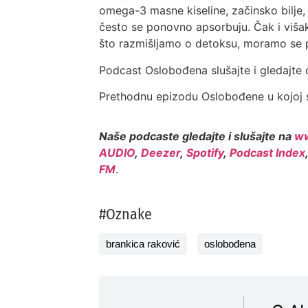
omega-3 masne kiseline, začinsko bilje, 
često se ponovno apsorbuju. Čak i viša
što razmišljamo o detoksu, moramo se pita
Podcast Oslobođena slušajte i gledajte
Prethodnu epizodu Oslobođene u kojoj 
Naše podcaste gledajte i slušajte na
ww
AUDIO
,
Deezer
,
Spotify
,
Podcast Index
FM
.
#Oznake
brankica raković
oslobođena