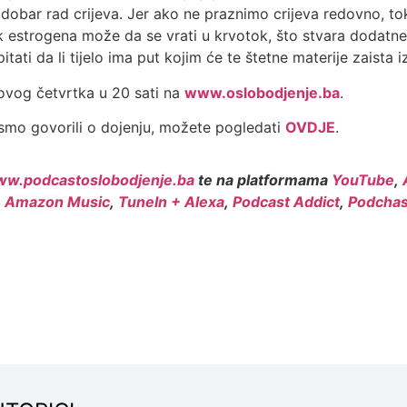
dobar rad crijeva. Jer ako ne praznimo crijeva redovno, tok
k estrogena može da se vrati u krvotok, što stvara dodatn
ti da li tijelo ima put kojim će te štetne materije zaista i
 ovog četvrtka u 20 sati na
www.oslobodjenje.ba
.
smo govorili o dojenju, možete pogledati
OVDJE
.
w.podcastoslobodjenje.ba
te na platformama
YouTube
,
,
Amazon Music
,
TuneIn + Alexa
,
Podcast Addict
,
Podchas