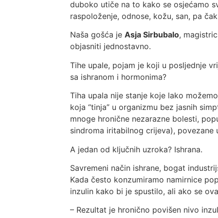
duboko utiče na to kako se osjećamo sv
raspoloženje, odnose, kožu, san, pa čak
Naša gošća je
Asja Sirbubalo
, magistri
objasniti jednostavno.
Tihe upale, pojam je koji u posljednje vr
sa ishranom i hormonima?
Tiha upala nije stanje koje lako možemo 
koja “tinja” u organizmu bez jasnih si
mnoge hronične nezarazne bolesti, poput
sindroma iritabilnog crijeva), povezan
A jedan od ključnih uzroka? Ishrana.
Savremeni način ishrane, bogat industr
Kada često konzumiramo namirnice poput 
inzulin kako bi je spustilo, ali ako se o
– Rezultat je hronično povišen nivo inzul