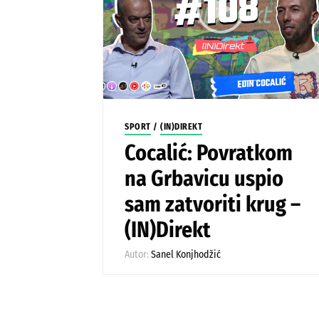
SPORT
/
(IN)DIREKT
Cocalić: Povratkom
na Grbavicu uspio
sam zatvoriti krug –
(IN)Direkt
Autor:
Sanel Konjhodžić