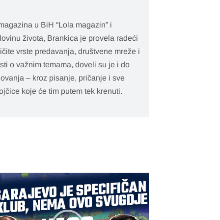
 magazina u BiH “Lola magazin” i
ovinu života, Brankica je provela radeći
ičite vrste predavanja, društvene mreže i
esti o važnim temama, doveli su je i do
lovanja – kroz pisanje, pričanje i sve
jčice koje će tim putem tek krenuti.