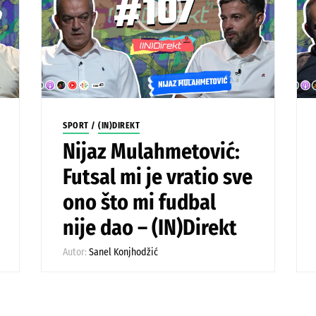
SPORT
/
(IN)DIREKT
Nijaz Mulahmetović:
Futsal mi je vratio sve
ono što mi fudbal
nije dao – (IN)Direkt
Autor:
Sanel Konjhodžić