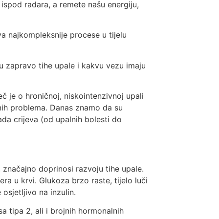
ispod radara, a remete našu energiju,
va najkompleksnije procese u tijelu
 su zapravo tihe upale i kakvu vezu imaju
č je o hroničnoj, niskointenzivnoj upali
enih problema. Danas znamo da su
da crijeva (od upalnih bolesti do
značajno doprinosi razvoju tihe upale.
 u krvi. Glukoza brzo raste, tijelo luči
osjetljivo na inzulin.
a tipa 2, ali i brojnih hormonalnih