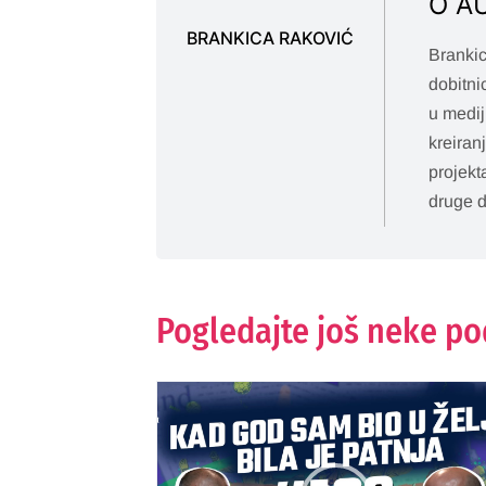
O A
BRANKICA RAKOVIĆ
Brankic
dobitni
u medij
kreiran
projekt
druge d
Pogledajte još neke p