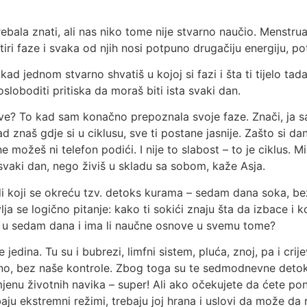
bala znati, ali nas niko tome nije stvarno naučio. Menstrualn
iri faze i svaka od njih nosi potpuno drugačiju energiju, p
kad jednom stvarno shvatiš u kojoj si fazi i šta ti tijelo ta
loboditi pritiska da moraš biti ista svaki dan.
ve? To kad sam konačno prepoznala svoje faze. Znači, ja sam
d znaš gdje si u ciklusu, sve ti postane jasnije. Zašto si d
e možeš ni telefon podići. I nije to slabost – to je ciklus. M
a svaki dan, nego živiš u skladu sa sobom, kaže Asja.
di koji se okreću tzv. detoks kurama – sedam dana soka, bez 
a se logično pitanje: kako ti sokići znaju šta da izbace i k
 u sedam dana i ima li naučne osnove u svemu tome?
jedina. Tu su i bubrezi, limfni sistem, pluća, znoj, pa i crij
tano, bez naše kontrole. Zbog toga su te sedmodnevne det
nu životnih navika – super! Ali ako očekujete da ćete pon
ebaju ekstremni režimi, trebaju joj hrana i uslovi da može da