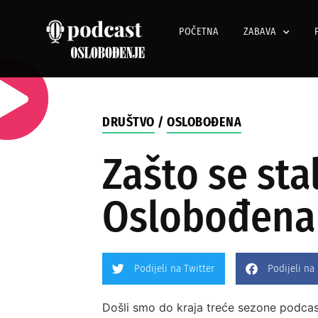
POČETNA
ZABAVA
DRUŠTVO
/
OSLOBOĐENA
Zašto se st
Oslobođena b
Podijeli na Twitter
Podijeli na
Došli smo do kraja treće sezone podca