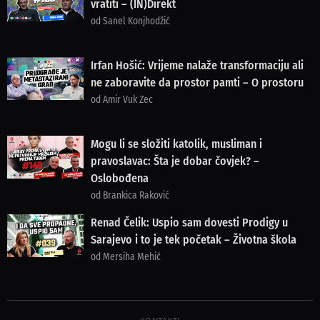
vratiti – (IN)Direkt
od Sanel Konjhodžić
Irfan Hošić: Vrijeme nalaže transformaciju ali
ne zaboravite da prostor pamti – O prostoru
od Amir Vuk Zec
Mogu li se složiti katolik, musliman i
pravoslavac: Šta je dobar čovjek? –
Oslobođena
od Brankica Raković
Renad Čelik: Uspio sam dovesti Prodigy u
Sarajevo i to je tek početak – Životna škola
od Mersiha Mehić