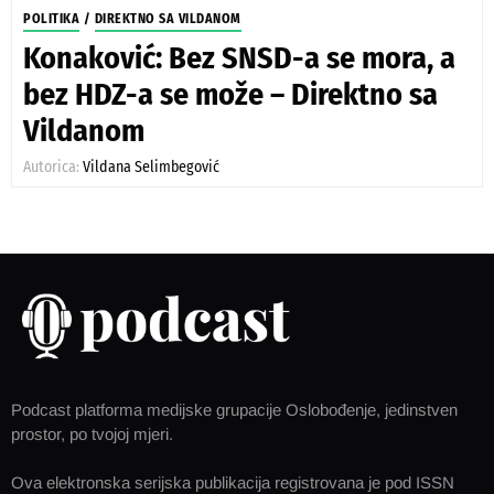
POLITIKA
/
DIREKTNO SA VILDANOM
Konaković: Bez SNSD-a se mora, a
bez HDZ-a se može – Direktno sa
Vildanom
Autorica:
Vildana Selimbegović
Podcast platforma medijske grupacije Oslobođenje, jedinstven
prostor, po tvojoj mjeri.
Ova elektronska serijska publikacija registrovana je pod ISSN