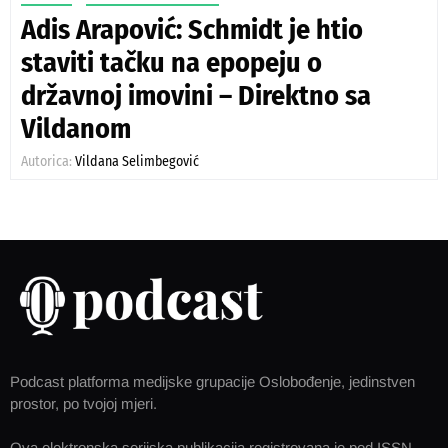
Adis Arapović: Schmidt je htio
staviti tačku na epopeju o
državnoj imovini – Direktno sa
Vildanom
Autorica:
Vildana Selimbegović
Podcast platforma medijske grupacije Oslobođenje, jedinstven
prostor, po tvojoj mjeri.
Ova elektronska serijska publikacija registrovana je pod ISSN