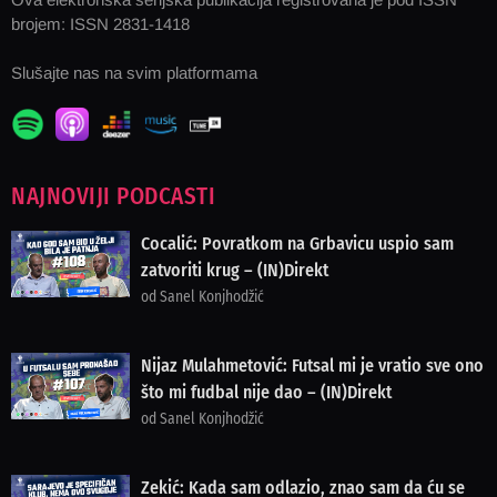
brojem: ISSN 2831-1418
Slušajte nas na svim platformama
NAJNOVIJI PODCASTI
Cocalić: Povratkom na Grbavicu uspio sam
zatvoriti krug – (IN)Direkt
od Sanel Konjhodžić
Nijaz Mulahmetović: Futsal mi je vratio sve ono
što mi fudbal nije dao – (IN)Direkt
od Sanel Konjhodžić
Zekić: Kada sam odlazio, znao sam da ću se