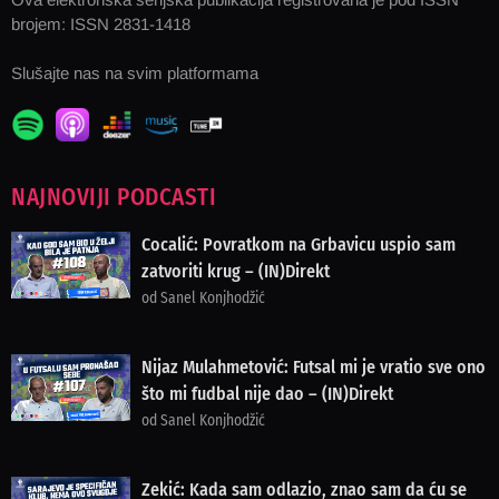
brojem: ISSN 2831-1418
Slušajte nas na svim platformama
NAJNOVIJI PODCASTI
Cocalić: Povratkom na Grbavicu uspio sam
zatvoriti krug – (IN)Direkt
od Sanel Konjhodžić
Nijaz Mulahmetović: Futsal mi je vratio sve ono
što mi fudbal nije dao – (IN)Direkt
od Sanel Konjhodžić
Zekić: Kada sam odlazio, znao sam da ću se