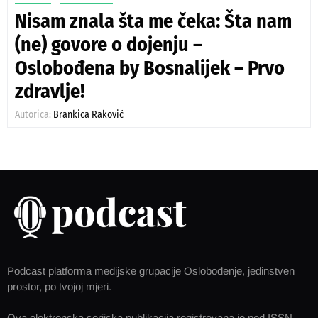
Nisam znala šta me čeka: Šta nam
(ne) govore o dojenju –
Oslobođena by Bosnalijek – Prvo
zdravlje!
Autorica:
Brankica Raković
Podcast platforma medijske grupacije Oslobođenje, jedinstven
prostor, po tvojoj mjeri.
Ova elektronska serijska publikacija registrovana je pod ISSN