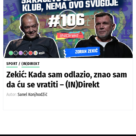
SPORT
/
(IN)DIREKT
Zekić: Kada sam odlazio, znao sam
da ću se vratiti – (IN)Direkt
Autor:
Sanel Konjhodžić