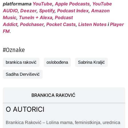
platformama
YouTube
,
Apple Podcasts
,
YouTube
AUDIO
,
Deezer
,
Spotify
,
Podcast Index
,
Amazon
Music
,
TuneIn + Alexa
,
Podcast
Addict
,
Podchaser
,
Pocket Casts
,
Listen Notes
i
Player
FM
.
#Oznake
brankica raković
oslobođena
Sabrina Kraljić
Sadiha Dervišević
BRANKICA RAKOVIĆ
O AUTORICI
Brankica Raković – Lolina mama, feministkinja, urednica