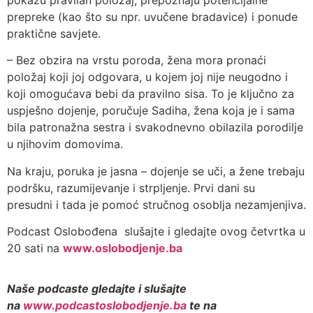
prepreke (kao što su npr. uvučene bradavice) i ponude
praktične savjete.
– Bez obzira na vrstu poroda, žena mora pronaći
položaj koji joj odgovara, u kojem joj nije neugodno i
koji omogućava bebi da pravilno sisa. To je ključno za
uspješno dojenje, poručuje Sadiha, žena koja je i sama
bila patronažna sestra i svakodnevno obilazila porodilje
u njihovim domovima.
Na kraju, poruka je jasna – dojenje se uči, a žene trebaju
podršku, razumijevanje i strpljenje. Prvi dani su
presudni i tada je pomoć stručnog osoblja nezamjenjiva.
Podcast Oslobođena slušajte i gledajte ovog četvrtka u
20 sati na
www.oslobodjenje.ba
Naše podcaste gledajte i slušajte
na
www.podcastoslobodjenje.ba
te na