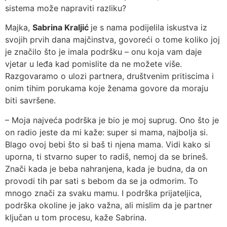
sistema može napraviti razliku?
Majka,
Sabrina Kraljić
je s nama podijelila iskustva iz
svojih prvih dana majčinstva, govoreći o tome koliko joj
je značilo što je imala podršku – onu koja vam daje
vjetar u leđa kad pomislite da ne možete više.
Razgovaramo o ulozi partnera, društvenim pritiscima i
onim tihim porukama koje ženama govore da moraju
biti savršene.
– Moja najveća podrška je bio je moj suprug. Ono što je
on radio jeste da mi kaže: super si mama, najbolja si.
Blago ovoj bebi što si baš ti njena mama. Vidi kako si
uporna, ti stvarno super to radiš, nemoj da se brineš.
Znači kada je beba nahranjena, kada je budna, da on
provodi tih par sati s bebom da se ja odmorim. To
mnogo znači za svaku mamu. I podrška prijateljica,
podrška okoline je jako važna, ali mislim da je partner
ključan u tom procesu, kaže Sabrina.