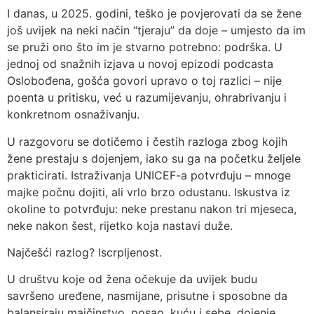
I danas, u 2025. godini, teško je povjerovati da se žene
još uvijek na neki način “tjeraju” da doje – umjesto da im
se pruži ono što im je stvarno potrebno: podrška. U
jednoj od snažnih izjava u novoj epizodi podcasta
Oslobođena, gošća govori upravo o toj razlici – nije
poenta u pritisku, već u razumijevanju, ohrabrivanju i
konkretnom osnaživanju.
U razgovoru se dotičemo i čestih razloga zbog kojih
žene prestaju s dojenjem, iako su ga na početku željele
prakticirati. Istraživanja UNICEF-a potvrđuju – mnoge
majke počnu dojiti, ali vrlo brzo odustanu. Iskustva iz
okoline to potvrđuju: neke prestanu nakon tri mjeseca,
neke nakon šest, rijetko koja nastavi duže.
Najčešći razlog? Iscrpljenost.
U društvu koje od žena očekuje da uvijek budu
savršeno uređene, nasmijane, prisutne i sposobne da
balansiraju majčinstvo, posao, kuću i sebe, dojenje