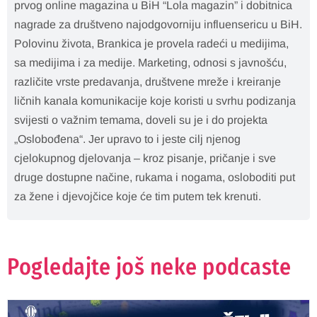
prvog online magazina u BiH “Lola magazin” i dobitnica
nagrade za društveno najodgovorniju influensericu u BiH.
Polovinu života, Brankica je provela radeći u medijima,
sa medijima i za medije. Marketing, odnosi s javnošću,
različite vrste predavanja, društvene mreže i kreiranje
ličnih kanala komunikacije koje koristi u svrhu podizanja
svijesti o važnim temama, doveli su je i do projekta
„Oslobođena“. Jer upravo to i jeste cilj njenog
cjelokupnog djelovanja – kroz pisanje, pričanje i sve
druge dostupne načine, rukama i nogama, osloboditi put
za žene i djevojčice koje će tim putem tek krenuti.
Pogledajte još neke podcaste