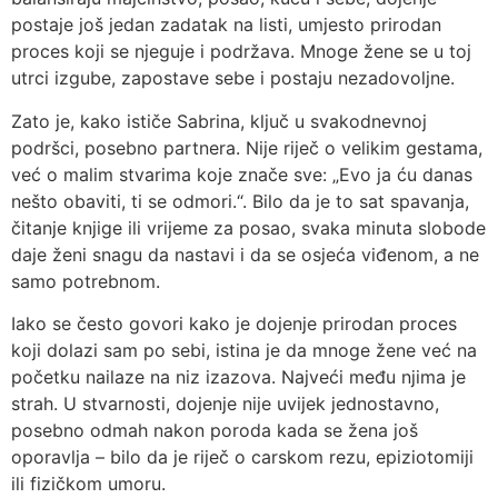
postaje još jedan zadatak na listi, umjesto prirodan
proces koji se njeguje i podržava. Mnoge žene se u toj
utrci izgube, zapostave sebe i postaju nezadovoljne.
Zato je, kako ističe Sabrina, ključ u svakodnevnoj
podršci, posebno partnera. Nije riječ o velikim gestama,
već o malim stvarima koje znače sve: „Evo ja ću danas
nešto obaviti, ti se odmori.“. Bilo da je to sat spavanja,
čitanje knjige ili vrijeme za posao, svaka minuta slobode
daje ženi snagu da nastavi i da se osjeća viđenom, a ne
samo potrebnom.
Iako se često govori kako je dojenje prirodan proces
koji dolazi sam po sebi, istina je da mnoge žene već na
početku nailaze na niz izazova. Najveći među njima je
strah. U stvarnosti, dojenje nije uvijek jednostavno,
posebno odmah nakon poroda kada se žena još
oporavlja – bilo da je riječ o carskom rezu, epiziotomiji
ili fizičkom umoru.