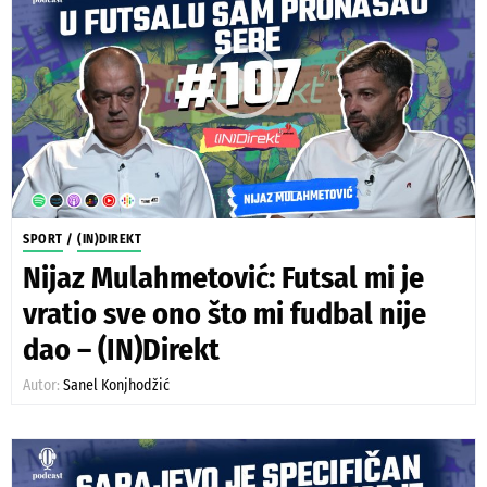
SPORT
/
(IN)DIREKT
Nijaz Mulahmetović: Futsal mi je
vratio sve ono što mi fudbal nije
dao – (IN)Direkt
Autor:
Sanel Konjhodžić