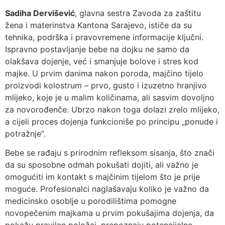
Sadiha Dervišević
, glavna sestra Zavoda za zaštitu
žena i materinstva Kantona Sarajevo, ističe da su
tehnika, podrška i pravovremene informacije ključni.
Ispravno postavljanje bebe na dojku ne samo da
olakšava dojenje, već i smanjuje bolove i stres kod
majke. U prvim danima nakon poroda, majčino tijelo
proizvodi kolostrum – prvo, gusto i izuzetno hranjivo
mlijeko, koje je u malim količinama, ali sasvim dovoljno
za novorođenče. Ubrzo nakon toga dolazi zrelo mlijeko,
a cijeli proces dojenja funkcioniše po principu „ponude i
potražnje“.
Bebe se rađaju s prirodnim refleksom sisanja, što znači
da su sposobne odmah pokušati dojiti, ali važno je
omogućiti im kontakt s majčinim tijelom što je prije
moguće. Profesionalci naglašavaju koliko je važno da
medicinsko osoblje u porodilištima pomogne
novopečenim majkama u prvim pokušajima dojenja, da
pokažu pravilan položaj, prepoznaju potencijalne