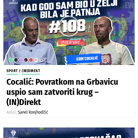
SPORT
/
(IN)DIREKT
Cocalić: Povratkom na Grbavicu
uspio sam zatvoriti krug –
(IN)Direkt
Autor:
Sanel Konjhodžić