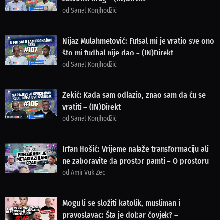
od Sanel Konjhodžić
Nijaz Mulahmetović: Futsal mi je vratio sve ono
što mi fudbal nije dao – (IN)Direkt
od Sanel Konjhodžić
Zekić: Kada sam odlazio, znao sam da ću se
vratiti – (IN)Direkt
od Sanel Konjhodžić
Irfan Hošić: Vrijeme nalaže transformaciju ali
ne zaboravite da prostor pamti – O prostoru
od Amir Vuk Zec
Mogu li se složiti katolik, musliman i
pravoslavac: Šta je dobar čovjek? –