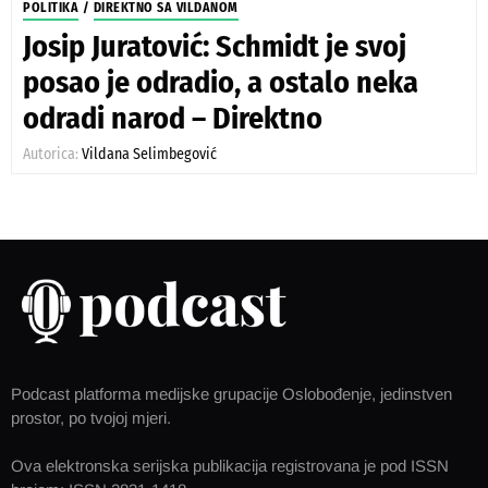
POLITIKA
/
DIREKTNO SA VILDANOM
Josip Juratović: Schmidt je svoj
posao je odradio, a ostalo neka
odradi narod – Direktno
Autorica:
Vildana Selimbegović
Podcast platforma medijske grupacije Oslobođenje, jedinstven
prostor, po tvojoj mjeri.
Ova elektronska serijska publikacija registrovana je pod ISSN