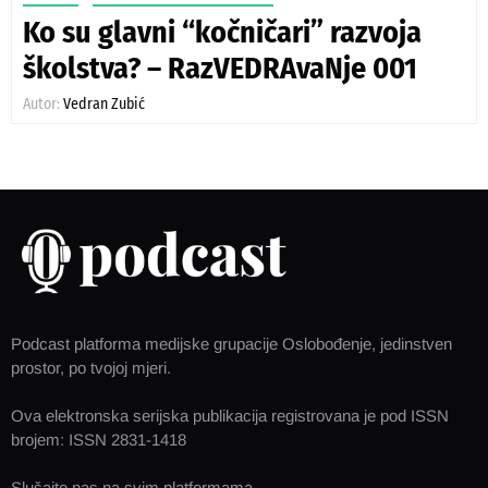
Ko su glavni “kočničari” razvoja
školstva? – RazVEDRAvaNje 001
Autor:
Vedran Zubić
Podcast platforma medijske grupacije Oslobođenje, jedinstven
prostor, po tvojoj mjeri.
Ova elektronska serijska publikacija registrovana je pod ISSN
brojem: ISSN 2831-1418
Slušajte nas na svim platformama