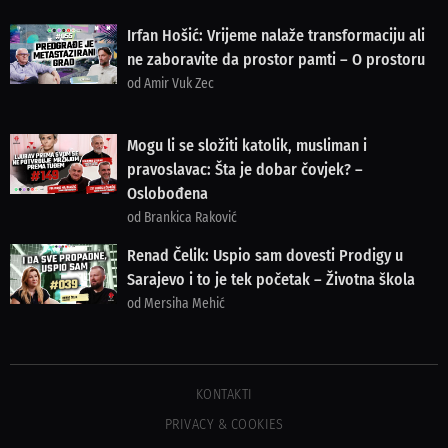
Irfan Hošić: Vrijeme nalaže transformaciju ali
ne zaboravite da prostor pamti – O prostoru
od Amir Vuk Zec
Mogu li se složiti katolik, musliman i
pravoslavac: Šta je dobar čovjek? –
Oslobođena
od Brankica Raković
Renad Čelik: Uspio sam dovesti Prodigy u
Sarajevo i to je tek početak – Životna škola
od Mersiha Mehić
KONTAKTI
PRIVACY & COOKIES