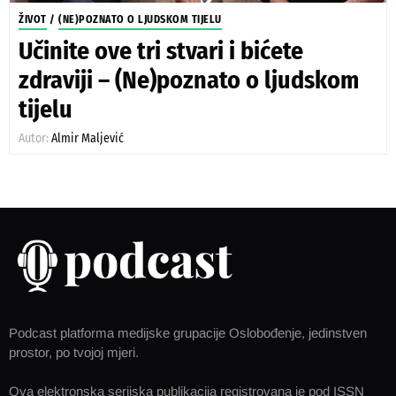
ŽIVOT
/
(NE)POZNATO O LJUDSKOM TIJELU
Učinite ove tri stvari i bićete
zdraviji – (Ne)poznato o ljudskom
tijelu
Autor:
Almir Maljević
Podcast platforma medijske grupacije Oslobođenje, jedinstven
prostor, po tvojoj mjeri.
Ova elektronska serijska publikacija registrovana je pod ISSN