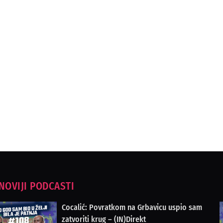
NOVIJI PODCASTI
Cocalić: Povratkom na Grbavicu uspio sam
zatvoriti krug – (IN)Direkt