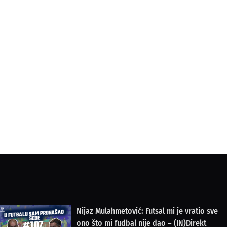
Nijaz Mulahmetović: Futsal mi je vratio sve
ono što mi fudbal nije dao – (IN)Direkt