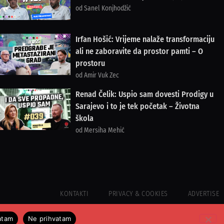
od Sanel Konjhodžić
Irfan Hošić: Vrijeme nalaže transformaciju
ali ne zaboravite da prostor pamti – O
prostoru
od Amir Vuk Zec
Renad Čelik: Uspio sam dovesti Prodigy u
Sarajevo i to je tek početak – Životna
škola
od Mersiha Mehić
KONTAKTI
PRIVACY & COOKIES
ADVERTISE
atam
Ne prihvatam