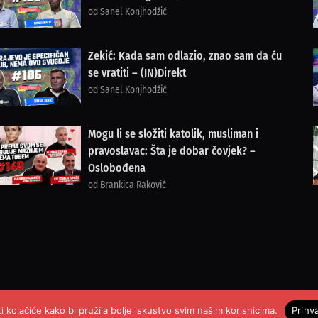
od Sanel Konjhodžić
Zekić: Kada sam odlazio, znao sam da ću
se vratiti – (IN)Direkt
od Sanel Konjhodžić
Mogu li se složiti katolik, musliman i
pravoslavac: Šta je dobar čovjek? –
Oslobođena
od Brankica Raković
i kolačiće kako bi pružila bolje iskustvo svim našim korisnicima.
Prihv