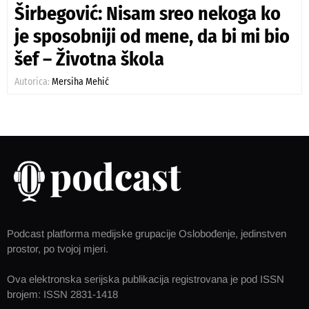
Širbegović: Nisam sreo nekoga ko
je sposobniji od mene, da bi mi bio
šef – Životna škola
Autorica:
Mersiha Mehić
Podcast platforma medijske grupacije Oslobođenje, jedinstven
prostor, po tvojoj mjeri.
Ova elektronska serijska publikacija registrovana je pod ISSN
brojem: ISSN 2831-1418