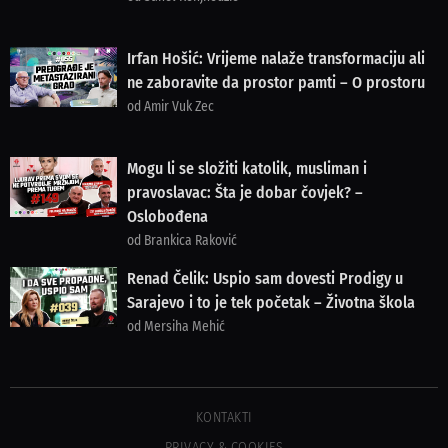
Irfan Hošić: Vrijeme nalaže transformaciju ali
ne zaboravite da prostor pamti – O prostoru
od Amir Vuk Zec
Mogu li se složiti katolik, musliman i
pravoslavac: Šta je dobar čovjek? –
Oslobođena
od Brankica Raković
Renad Čelik: Uspio sam dovesti Prodigy u
Sarajevo i to je tek početak – Životna škola
od Mersiha Mehić
KONTAKTI
PRIVACY & COOKIES