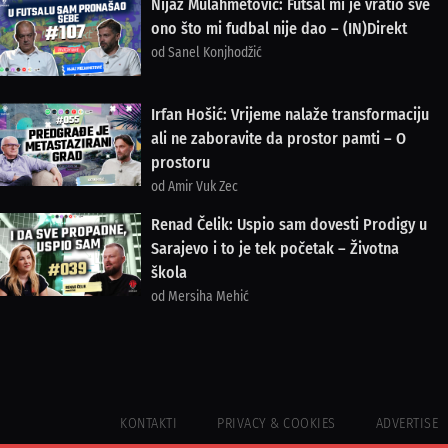
Nijaz Mulahmetović: Futsal mi je vratio sve
ono što mi fudbal nije dao – (IN)Direkt
od Sanel Konjhodžić
Irfan Hošić: Vrijeme nalaže transformaciju
ali ne zaboravite da prostor pamti – O
prostoru
od Amir Vuk Zec
Renad Čelik: Uspio sam dovesti Prodigy u
Sarajevo i to je tek početak – Životna
škola
od Mersiha Mehić
KONTAKTI
PRIVACY & COOKIES
ADVERTISE