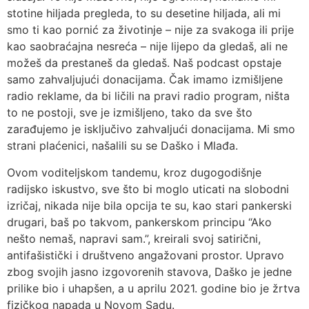
stotine hiljada pregleda, to su desetine hiljada, ali mi
smo ti kao pornić za životinje – nije za svakoga ili prije
kao saobraćajna nesreća – nije lijepo da gledaš, ali ne
možeš da prestaneš da gledaš. Naš podcast opstaje
samo zahvaljujući donacijama. Čak imamo izmišljene
radio reklame, da bi ličili na pravi radio program, ništa
to ne postoji, sve je izmišljeno, tako da sve što
zarađujemo je isključivo zahvaljući donacijama. Mi smo
strani plaćenici, našalili su se Daško i Mlađa.
Ovom voditeljskom tandemu, kroz dugogodišnje
radijsko iskustvo, sve što bi moglo uticati na slobodni
izričaj, nikada nije bila opcija te su, kao stari pankerski
drugari, baš po takvom, pankerskom principu “Ako
nešto nemaš, napravi sam.”, kreirali svoj satirični,
antifašistički i društveno angažovani prostor. Upravo
zbog svojih jasno izgovorenih stavova, Daško je jedne
prilike bio i uhapšen, a u aprilu 2021. godine bio je žrtva
fizičkog napada u Novom Sadu.