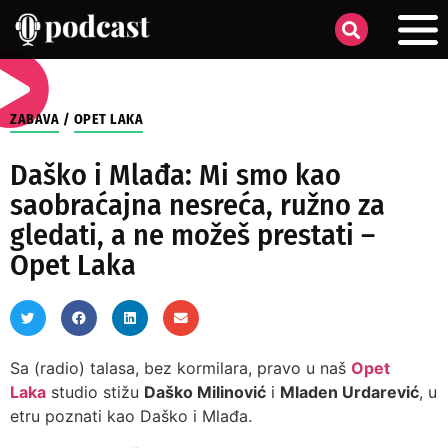
ZABAVA
/
OPET LAKA
Daško i Mlađa: Mi smo kao
saobraćajna nesreća, ružno za
gledati, a ne možeš prestati –
Opet Laka
Sa (radio) talasa, bez kormilara, pravo u naš
Opet
Laka
studio stižu
Daško Milinović
i
Mladen Urdarević
, u
etru poznati kao Daško i Mlađa.