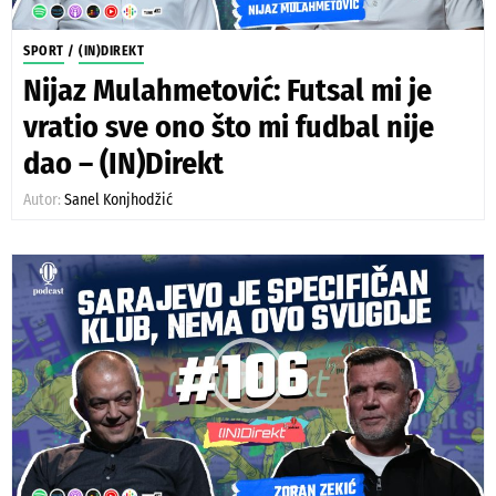
SPORT
/
(IN)DIREKT
Nijaz Mulahmetović: Futsal mi je
vratio sve ono što mi fudbal nije
dao – (IN)Direkt
Autor:
Sanel Konjhodžić