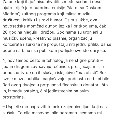
Za one koji ih još nisu uhvatili između sedam i deset
ujutru, riječ je o autorima emisije “Alarm sa Daškom i
Mlađom”, kultnog programa koji miksa muziku,
društvenu kritiku i sirovi humor. Osim službe, ova
novosadska momčad dugog jezika i britkog uma, čak
20 godina njeguju i družbu. Godinama su uronjeni u
muzičku scenu, kreativno pisanje, organizaciju
koncerata i žurki te ne propuštaju niti jednu priliku da se
popnu na binu i sa publikom podijele sve što oni jesu.
Njihov tempo često ni tehnologija ne stigne pratiti –
jedan drugom završavaju rečenice, presijecaju misli i
ponosno tvrde da ih slušaju isključivo “mazohisti”. Bez
svoje mazo-publike, naglašavaju, podcasta ne bi ni bilo.
Rad ovog dvojca u potpunosti finansiraju donatori, što
ih, između ostalog, čini jedinstvenim na ovim
prostorima.
– Uspjeli smo napraviti tu neku zajednicu ljudi koji nas
slušaju. To nije masovno, nije ogromno, nemamo mi