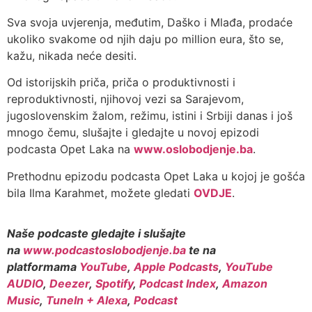
Sva svoja uvjerenja, međutim, Daško i Mlađa, prodaće
ukoliko svakome od njih daju po million eura, što se,
kažu, nikada neće desiti.
Od istorijskih priča, priča o produktivnosti i
reproduktivnosti, njihovoj vezi sa Sarajevom,
jugoslovenskim žalom, režimu, istini i Srbiji danas i još
mnogo čemu, slušajte i gledajte u novoj epizodi
podcasta Opet Laka na
www.oslobodjenje.ba
.
Prethodnu epizodu podcasta Opet Laka u kojoj je gošća
bila Ilma Karahmet, možete gledati
OVDJE
.
Naše podcaste gledajte i slušajte
na
www.podcastoslobodjenje.ba
te na
platformama
YouTube
,
Apple Podcasts
,
YouTube
AUDIO
,
Deezer
,
Spotify
,
Podcast Index
,
Amazon
Music
,
TuneIn + Alexa
,
Podcast