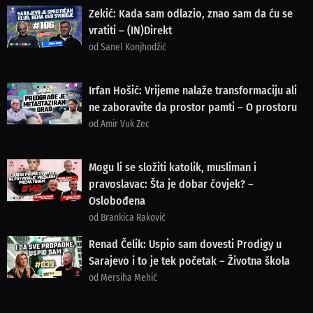
Zekić: Kada sam odlazio, znao sam da ću se
vratiti – (IN)Direkt
od Sanel Konjhodžić
Irfan Hošić: Vrijeme nalaže transformaciju ali
ne zaboravite da prostor pamti – O prostoru
od Amir Vuk Zec
Mogu li se složiti katolik, musliman i
pravoslavac: Šta je dobar čovjek? –
Oslobođena
od Brankica Raković
Renad Čelik: Uspio sam dovesti Prodigy u
Sarajevo i to je tek početak – Životna škola
od Mersiha Mehić