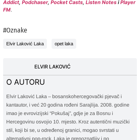
Addict
,
Podchaser
,
Pocket Casts
,
Listen Notes
i
Player
FM
.
#Oznake
Elvir Laković Laka
opet laka
ELVIR LAKOVIĆ
O AUTORU
Elvir Laković Laka – bosanskohercegovački pjevač i
kantautor, i već 20 godina rođeni Sarajlija. 2008. godine
imao je evrovizijski “Pokušaj”, gdje je za Bosnu i
Hercegovinu osvojio 10. mjesto. Kroz autentični muzički
stil, koji bi se, u određenoj granici, mogao svrstati u
alternativni pop-rock, Laka je prepoznatljiv i po