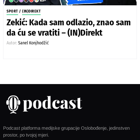
SPORT
/
(IN)DIREKT
Zekić: Kada sam odlazio, znao sam
da ću se vratiti – (IN)Direkt
Autor:
Sanel Konjhodžić
Podcast platforma medijske grupacije Oslobođenje, jedinstven
prostor, po tvojoj mjeri.