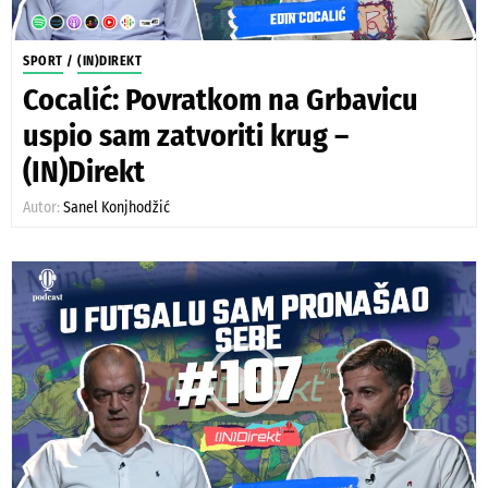
SPORT
/
(IN)DIREKT
Cocalić: Povratkom na Grbavicu
uspio sam zatvoriti krug –
(IN)Direkt
Autor:
Sanel Konjhodžić