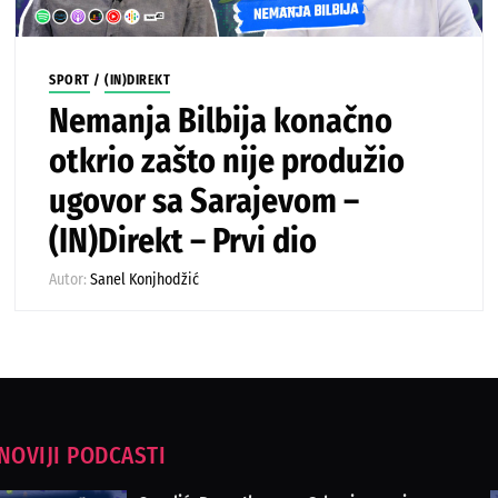
SPORT
/
(IN)DIREKT
Nemanja Bilbija konačno
otkrio zašto nije produžio
ugovor sa Sarajevom –
(IN)Direkt – Prvi dio
Autor:
Sanel Konjhodžić
NOVIJI PODCASTI