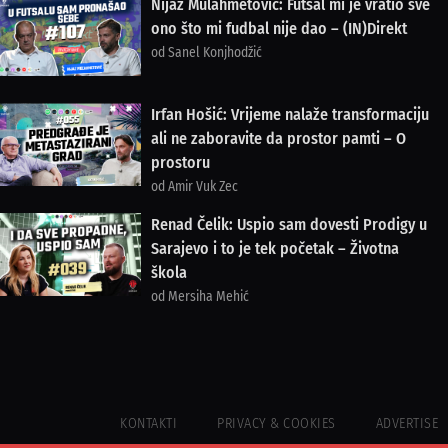
Nijaz Mulahmetović: Futsal mi je vratio sve
ono što mi fudbal nije dao – (IN)Direkt
od Sanel Konjhodžić
Irfan Hošić: Vrijeme nalaže transformaciju
ali ne zaboravite da prostor pamti – O
prostoru
od Amir Vuk Zec
Renad Čelik: Uspio sam dovesti Prodigy u
Sarajevo i to je tek početak – Životna
škola
od Mersiha Mehić
KONTAKTI
PRIVACY & COOKIES
ADVERTISE