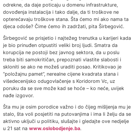
odrekne, da daje poticaju u domenu infrastrukture,
dovođenja instalacija i tako dalje, da ti troškove ne
opterećavaju troškove stana. Šta ćemo mi ako nama ta
djeca odoše? Čime ćemo ih zadržati, pita Širbegović.
Širbegović se prisjetio i najtežeg trenutka u karijeri kada
je bio prinuđen otpustiti veliki broj ljudi. Smatra da
korupcija ne postoji bez javnog sektora, da u poslu
treba biti samokritičan, prepoznati vlastite slabosti i
skloniti se ako ne možeš uraditi posao. Kritikovao je
“položajnu pamet”, nerealne cijene kvadrata stana i
višedecenijsko odugovlačenje s Koridorom Vc, uz
poruku da se sve može kad se hoće – ko neće, uvijek
nađe izgovor.
Šta mu je osim porodice važno i do čijeg mišljenja mu je
stalo, šta voli posjetiti na putovanjima i ima li želju da se
aktivno uključi u politiku, slušajte i gledajte ove nedjelje
u 21 sat na
www.oslobodjenje.ba
.