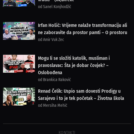
od Sanel Konjhodžić
Irfan Hošić: Vrijeme nalaže transformaciju ali
ne zaboravite da prostor pamti – O prostoru
od Amir Vuk Zec
Mogu li se složiti katolik, musliman i
pravoslavac: Šta je dobar čovjek? –
Oslobođena
od Brankica Raković
Renad Čelik: Uspio sam dovesti Prodigy u
Sarajevo i to je tek početak – Životna škola
od Mersiha Mehić
KONTAKTI