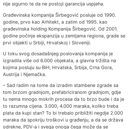
nije sigurno te da ne postoji garancija uspjeha.
Građevinska kompanija Širbegović posluje od 1990.
godine, prvo kao Arhitekt, a zatim od 1995. kao
građevinska holding Kompanija Širbegović. Od 2001.
godine počinje ekspanzija u zemljama regiona, grade se
prvi objekti u Srbiji, Hrvatskoj i Sloveniji.
U toku svog dosadašnjeg poslovanja kompanija je
izgradila više od 6.000 objekata, a glavna tržišta na
kojima posluju su BiH, Hrvatska, Srbija, Crna Gora,
Austrija i Njemačka.
– Sad radim na tome da izradim stambene zgrade sa
tom brzom gradnjom, prefabriciranom gradnjom, gdje
tu nema mnogo mokrih procesa da to brzo bude i da je
to razumna cijena. 3.000, 4.000 maraka, koliko treba
plata da kupi stan? To bi trebalo približiti negdje 2.000
maraka da spokriju troškovi u građenju, a da se država
odrekne, PDV-a i svega onoga čega može da se