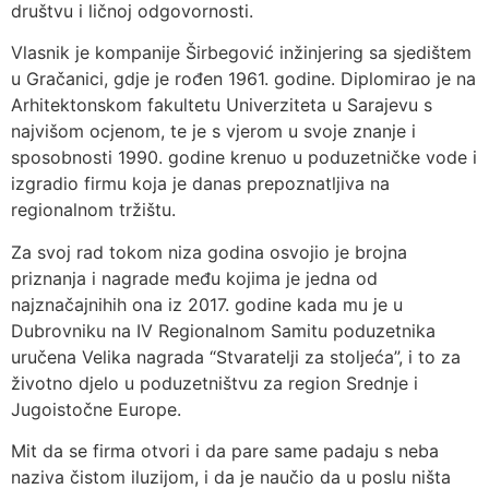
društvu i ličnoj odgovornosti.
Vlasnik je kompanije Širbegović inžinjering sa sjedištem
u Gračanici, gdje je rođen 1961. godine. Diplomirao je na
Arhitektonskom fakultetu Univerziteta u Sarajevu s
najvišom ocjenom, te je s vjerom u svoje znanje i
sposobnosti 1990. godine krenuo u poduzetničke vode i
izgradio firmu koja je danas prepoznatljiva na
regionalnom tržištu.
Za svoj rad tokom niza godina osvojio je brojna
priznanja i nagrade među kojima je jedna od
najznačajnihih ona iz 2017. godine kada mu je u
Dubrovniku na IV Regionalnom Samitu poduzetnika
uručena Velika nagrada “Stvaratelji za stoljeća”, i to za
životno djelo u poduzetništvu za region Srednje i
Jugoistočne Europe.
Mit da se firma otvori i da pare same padaju s neba
naziva čistom iluzijom, i da je naučio da u poslu ništa