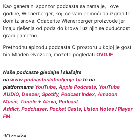
Kao generalni sponzor podcasta sa nama je, i ove
godine, Wienerberger, koji će vam pomoći da izgradite
dom iz snova. Odaberite Wienerberger proizvode jer
imaju rješenja od poda do krova i uz njih se budućnost
gradi pametno.
Prethodnu epizodu podcasta O prostoru u kojoj je gost
bio Mladen Gvozden, možete pogledati
OVDJE
.
Naše podcaste gledajte i slušajte
na
www.podcastoslobodjenje.ba
te na
platformama
YouTube
,
Apple Podcasts
,
YouTube
AUDIO
,
Deezer
,
Spotify
,
Podcast Index
,
Amazon
Music
,
TuneIn + Alexa
,
Podcast
Addict
,
Podchaser
,
Pocket Casts
,
Listen Notes
i
Player
FM
.
#Oznake