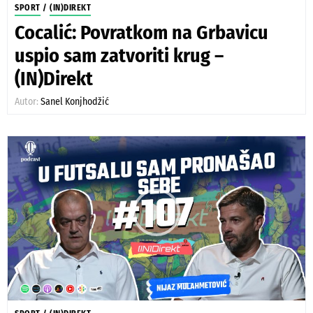
SPORT
/
(IN)DIREKT
Cocalić: Povratkom na Grbavicu
uspio sam zatvoriti krug –
(IN)Direkt
Autor:
Sanel Konjhodžić