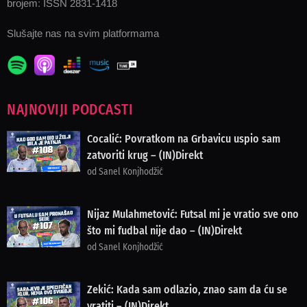
brojem: ISSN 2831-1418
Slušajte nas na svim platformama
NAJNOVIJI PODCASTI
Cocalić: Povratkom na Grbavicu uspio sam
zatvoriti krug – (IN)Direkt
od Sanel Konjhodžić
Nijaz Mulahmetović: Futsal mi je vratio sve ono
što mi fudbal nije dao – (IN)Direkt
od Sanel Konjhodžić
Zekić: Kada sam odlazio, znao sam da ću se
vratiti – (IN)Direkt