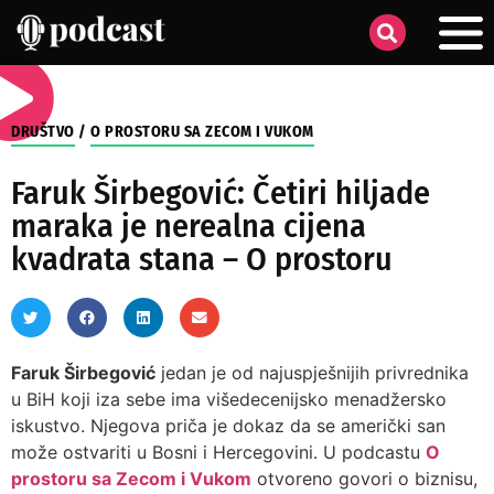
DRUŠTVO
/
O PROSTORU SA ZECOM I VUKOM
Faruk Širbegović: Četiri hiljade
maraka je nerealna cijena
kvadrata stana – O prostoru
Faruk Širbegović
jedan je od najuspješnijih privrednika
u BiH koji iza sebe ima višedecenijsko menadžersko
iskustvo. Njegova priča je dokaz da se američki san
može ostvariti u Bosni i Hercegovini. U podcastu
O
prostoru sa Zecom i Vukom
otvoreno govori o biznisu,