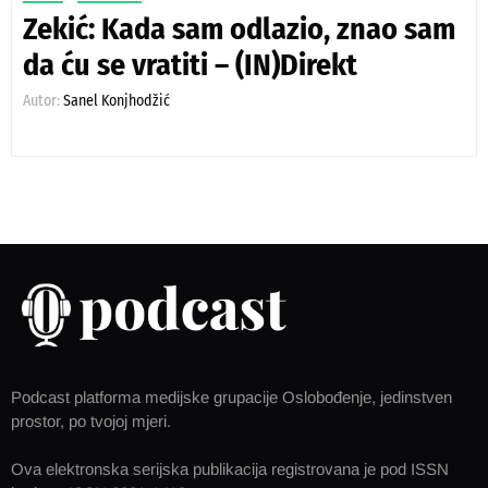
Zekić: Kada sam odlazio, znao sam
da ću se vratiti – (IN)Direkt
Autor:
Sanel Konjhodžić
Podcast platforma medijske grupacije Oslobođenje, jedinstven
prostor, po tvojoj mjeri.
Ova elektronska serijska publikacija registrovana je pod ISSN