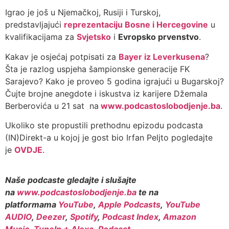
Igrao je još u Njemačkoj, Rusiji i Turskoj,
predstavljajući
reprezentaciju Bosne i Hercegovine
u
kvalifikacijama za
Svjetsko
i
Evropsko prvenstvo
.
Kakav je osjećaj potpisati za
Bayer iz Leverkusena
?
Šta je razlog uspjeha šampionske generacije FK
Sarajevo? Kako je proveo 5 godina igrajući u Bugarskoj?
Čujte brojne anegdote i iskustva iz karijere Džemala
Berberovića u 21 sat na
www.podcastoslobodjenje.ba
.
Ukoliko ste propustili prethodnu epizodu podcasta
(IN)Direkt-a u kojoj je gost bio Irfan Peljto pogledajte
je
OVDJE
.
Naše podcaste gledajte i slušajte
na
www.podcastoslobodjenje.ba
te na
platformama
YouTube
,
Apple Podcasts
,
YouTube
AUDIO
,
Deezer
,
Spotify
,
Podcast Index
,
Amazon
Music
,
TuneIn + Alexa
,
Podcast