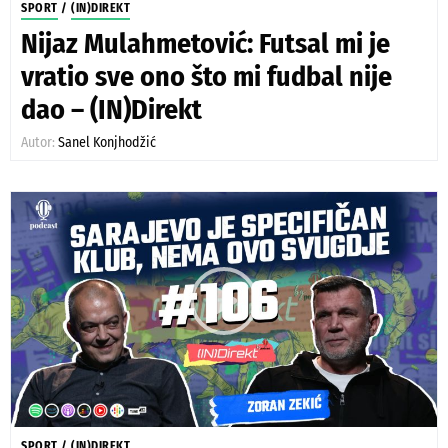
SPORT
/
(IN)DIREKT
Nijaz Mulahmetović: Futsal mi je
vratio sve ono što mi fudbal nije
dao – (IN)Direkt
Autor:
Sanel Konjhodžić
SPORT
/
(IN)DIREKT