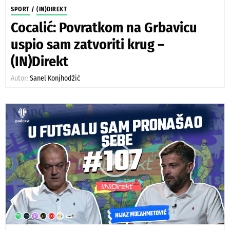
SPORT
/
(IN)DIREKT
Cocalić: Povratkom na Grbavicu
uspio sam zatvoriti krug –
(IN)Direkt
Autor:
Sanel Konjhodžić