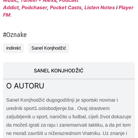
Addict
,
Podchaser
,
Pocket Casts
,
Listen Notes
i
Player
FM
.
#Oznake
indirekt
Sanel Konjhodžić
SANEL KONJHODŽIĆ
O AUTORU
Sanel Konjhodžić dugogodišnji je sportski novinar i
urednik sport1.oslobodjenje.ba . Ovaj strastveni
zaljubljenik u sport, naročito u fudbal, cijeli život dokazuje
da možeš igrati za raju i zanemarivati taktiku, a da pri tom
ne moraš završiti u nižerazrednom Vratniku. Uz znanje i