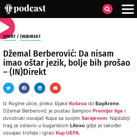
SPORT
/
(IN)DIREKT
Džemal Berberović: Da nisam
imao oštar jezik, bolje bih prošao
– (IN)Direkt
Iz Rogine ulice, preko šljake
Koševa
do
BayArene
.
Džemal Berberović je postao šampion
Premijer lige
i
dvostruki osvajač Kupa sa svojim
Sarajevom
. Najdublji
trag je ostavio u bugarskom
Litexu
gdje je također
osvajao trofeje i igrao
Kup UEFA
.