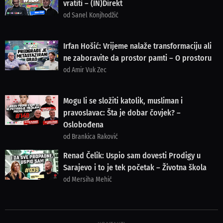
vratiti – (IN)Direkt
od Sanel Konjhodžić
Irfan Hošić: Vrijeme nalaže transformaciju ali
ne zaboravite da prostor pamti – O prostoru
od Amir Vuk Zec
Mogu li se složiti katolik, musliman i
pravoslavac: Šta je dobar čovjek? –
Oslobođena
od Brankica Raković
Renad Čelik: Uspio sam dovesti Prodigy u
Sarajevo i to je tek početak – Životna škola
od Mersiha Mehić