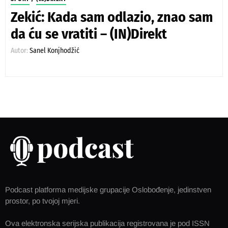
Zekić: Kada sam odlazio, znao sam
da ću se vratiti – (IN)Direkt
Autor:
Sanel Konjhodžić
Podcast platforma medijske grupacije Oslobođenje, jedinstven
prostor, po tvojoj mjeri.
Ova elektronska serijska publikacija registrovana je pod ISSN